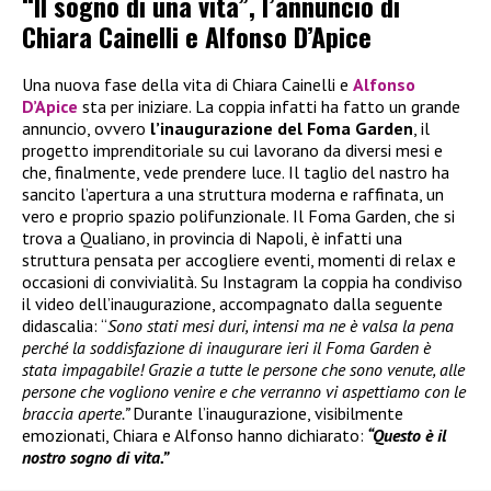
“Il sogno di una vita”, l’annuncio di
Chiara Cainelli e Alfonso D’Apice
Una nuova fase della vita di Chiara Cainelli e
Alfonso
D’Apice
sta per iniziare. La coppia infatti ha fatto un grande
annuncio, ovvero
l’inaugurazione del Foma Garden
, il
progetto imprenditoriale su cui lavorano da diversi mesi e
che, finalmente, vede prendere luce. Il taglio del nastro ha
sancito l’apertura a una struttura moderna e raffinata, un
vero e proprio spazio polifunzionale. Il Foma Garden, che si
trova a Qualiano, in provincia di Napoli, è infatti una
struttura pensata per accogliere eventi, momenti di relax e
occasioni di convivialità. Su Instagram la coppia ha condiviso
il video dell’inaugurazione, accompagnato dalla seguente
didascalia: “
Sono stati mesi duri, intensi ma ne è valsa la pena
perché la soddisfazione di inaugurare ieri il Foma Garden è
stata impagabile! Grazie a tutte le persone che sono venute, alle
persone che vogliono venire e che verranno vi aspettiamo con le
braccia aperte.”
Durante l’inaugurazione, visibilmente
emozionati, Chiara e Alfonso hanno dichiarato:
“Questo è il
nostro sogno di vita.”