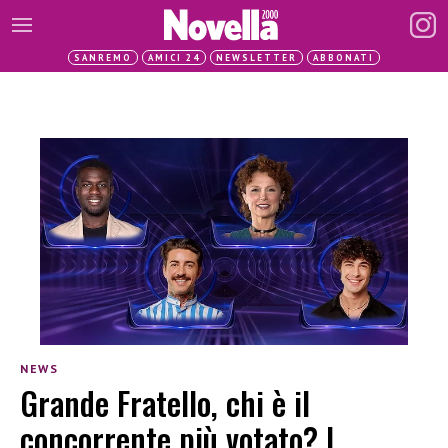
SANREMO
AMICI 24
NEWSLETTER
ABBONATI
NEWS
Grande Fratello, chi è il
concorrente più votato? I