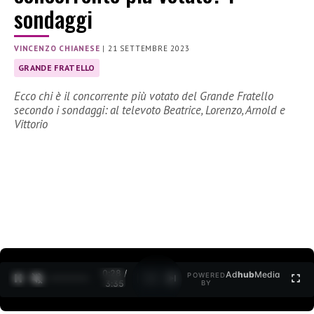
sondaggi
VINCENZO CHIANESE
|
21 SETTEMBRE 2023
GRANDE FRATELLO
Ecco chi è il concorrente più votato del Grande Fratello
secondo i sondaggi: al televoto Beatrice, Lorenzo, Arnold e
Vittorio
0:30 /
Ad
hub
Media
POWERED
1
/
2
3:35
BY