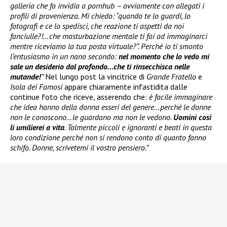
galleria che fa invidia a pornhub – ovviamente con allegati i
profili di provenienza. Mi chiedo: “quando te lo guardi, lo
fotografi e ce lo spedisci, che reazione ti aspetti da noi
fanciulle?!…che masturbazione mentale ti fai ad immaginarci
mentre riceviamo la tua posta virtuale?”. Perché io ti smonto
l’entusiasmo in un nano secondo:
nel momento che lo vedo mi
sale un desiderio dal profondo…che ti rinsecchisca nelle
mutande!
”
Nel lungo post la vincitrice di
Grande Fratello
e
Isola dei Famosi
appare chiaramente infastidita dalle
continue foto che riceve, asserendo che:
è facile immaginare
che idea hanno della donna esseri del genere…perché le donne
non le conoscono…le guardano ma non le vedono.
Uomini così
li umilierei a vita
. Talmente piccoli e ignoranti e beati in questa
loro condizione perché non si rendono conto di quanto fanno
schifo. Donne, scrivetemi il vostro pensiero.”