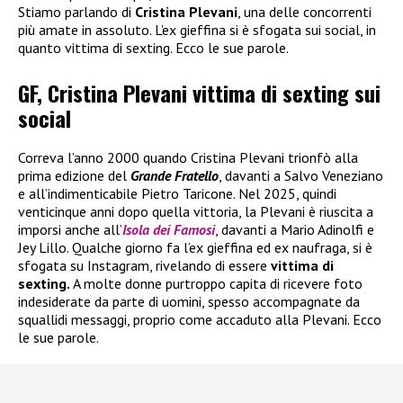
Stiamo parlando di
Cristina Plevani
, una delle concorrenti
più amate in assoluto. L’ex gieffina si è sfogata sui social, in
quanto vittima di sexting. Ecco le sue parole.
GF, Cristina Plevani vittima di sexting sui
social
Correva l’anno 2000 quando Cristina Plevani trionfò alla
prima edizione del
Grande Fratello
, davanti a Salvo Veneziano
e all’indimenticabile Pietro Taricone. Nel 2025, quindi
venticinque anni dopo quella vittoria, la Plevani è riuscita a
imporsi anche all’
Isola dei Famosi
, davanti a Mario Adinolfi e
Jey Lillo. Qualche giorno fa l’ex gieffina ed ex naufraga, si è
sfogata su Instagram, rivelando di essere
vittima di
sexting.
A molte donne purtroppo capita di ricevere foto
indesiderate da parte di uomini, spesso accompagnate da
squallidi messaggi, proprio come accaduto alla Plevani. Ecco
le sue parole.