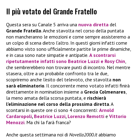
Il più votato del Grande Fratello
Questa sera su Canale 5 arriva una
nuova diretta
del
Grande Fratello
. Anche stavolta nel corso della puntata
non mancheranno le emozioni e come sempre assisteremo a
un colpo di scena dietro l’altro. In questi giorni infatti come
abbiamo visto sono ufficialmente partite le prime dinamiche,
e in casa sono nate simpatie e antipatie.
A scontrarsi
ripetutamente infatti sono
Beatrice Luzzi
e
Rosy Chin
,
che sembrerebbero non trovare punti di incontro. Nel mentre
stasera, oltre a un probabile confronto tra le due,
scopriremo anche l’esito del televoto, che stavolta
non
sarà eliminatorio
. Il concorrente meno votato infatti finirà
direttamente in nomination insieme a
Grecia Colmenares
,
la meno amata della scorsa puntata, e
rischierà
l’eliminazione nel corso della prossima diretta
. A
scontarsi in queste ore ci sono 4 concorrenti:
Arnold
Cardaropoli
,
Beatrice Luzzi
,
Lorenzo Remotti
e
Vittorio
Menozzi
. Ma chi la farà franca?
Anche questa settimana noi di
Novella2000.it
abbiamo