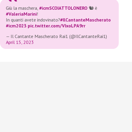
Giù la maschera,
#icmSCOIATTOLONERO
🐿 è
#ValeriaMarini
!
In quanti avete indovinato?
#IlCantanteMascherato
#icm2023
pic.twitter.com/VIxoLPA9rr
— Il Cantante Mascherato Rai1 (@IlCantanteRai1)
April 15, 2023