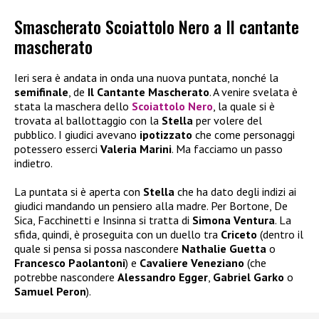
Smascherato Scoiattolo Nero a Il cantante
mascherato
Ieri sera è andata in onda una nuova puntata, nonché la
semifinale
, de
Il Cantante Mascherato
. A venire svelata è
stata la maschera dello
Scoiattolo Nero
, la quale si è
trovata al ballottaggio con la
Stella
per volere del
pubblico. I giudici avevano
ipotizzato
che come personaggi
potessero esserci
Valeria Marini
. Ma facciamo un passo
indietro.
La puntata si è aperta con
Stella
che ha dato degli indizi ai
giudici mandando un pensiero alla madre. Per Bortone, De
Sica, Facchinetti e Insinna si tratta di
Simona Ventura
. La
sfida, quindi, è proseguita con un duello tra
Criceto
(dentro il
quale si pensa si possa nascondere
Nathalie Guetta
o
Francesco Paolantoni
) e
Cavaliere Veneziano
(che
potrebbe nascondere
Alessandro Egger
,
Gabriel Garko
o
Samuel Peron
).