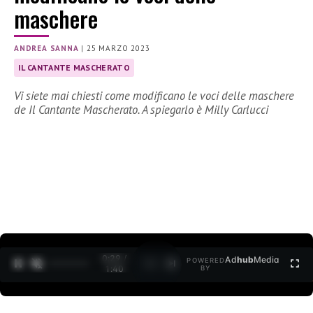
maschere
ANDREA SANNA
|
25 MARZO 2023
IL CANTANTE MASCHERATO
Vi siete mai chiesti come modificano le voci delle maschere
de Il Cantante Mascherato. A spiegarlo è Milly Carlucci
0:30 /
Ad
hub
Media
POWERED
1
/
2
1:40
BY