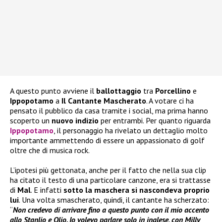
A questo punto avviene il
ballottaggio
tra
Porcellino
e
Ippopotamo
a
Il Cantante
Mascherato
. A votare ci ha
pensato il pubblico da casa tramite i social, ma prima hanno
scoperto un
nuovo indizio
per entrambi. Per quanto riguarda
Ippopotamo
, il personaggio ha rivelato un dettaglio molto
importante ammettendo di essere un appassionato di golf
oltre che di musica rock.
L’ipotesi più gettonata, anche per il fatto che nella sua clip
ha citato il testo di una particolare canzone, era si trattasse
di
Mal
. E infatti
sotto la maschera si nascondeva proprio
lui
. Una volta smascherato, quindi, il cantante ha scherzato:
“
Non credevo di arrivare fino a questo punto con il mio accento
allo Stanlio e Olio. Io volevo parlare solo in inglese, con Milly