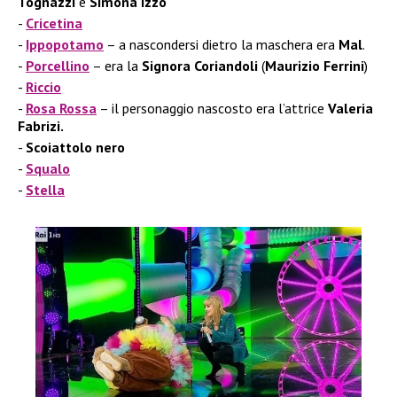
Tognazzi
e
Simona Izzo
Cricetina
Ippopotamo
– a nascondersi dietro la maschera era
Mal
.
Porcellino
– era la
Signora Coriandoli
(
Maurizio Ferrini
)
Riccio
Rosa Rossa
– il personaggio nascosto era l’attrice
Valeria
Fabrizi.
Scoiattolo nero
Squalo
Stella