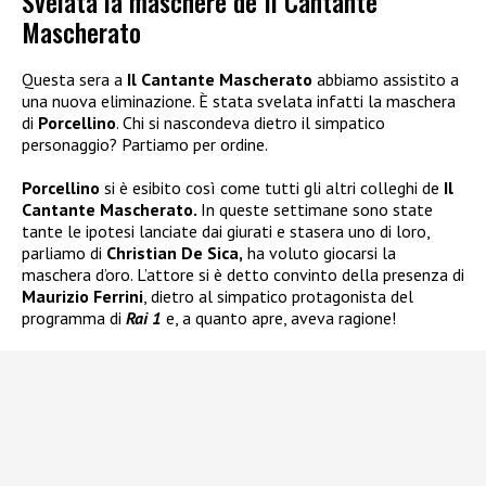
Svelata la maschere de Il Cantante
Mascherato
Questa sera a
Il Cantante Mascherato
abbiamo assistito a
una nuova eliminazione. È stata svelata infatti la maschera
di
Porcellino
. Chi si nascondeva dietro il simpatico
personaggio? Partiamo per ordine.
Porcellino
si è esibito così come tutti gli altri colleghi de
Il
Cantante Mascherato.
In queste settimane sono state
tante le ipotesi lanciate dai giurati e stasera uno di loro,
parliamo di
Christian De Sica,
ha voluto giocarsi la
maschera d’oro. L’attore si è detto convinto della presenza di
Maurizio Ferrini
, dietro al simpatico protagonista del
programma di
Rai 1
e, a quanto apre, aveva ragione!