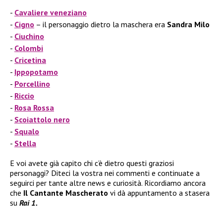
Cavaliere veneziano
Cigno
– il personaggio dietro la maschera era
Sandra Milo
Ciuchino
Colombi
Cricetina
Ippopotamo
Porcellino
Riccio
Rosa Rossa
Scoiattolo nero
Squalo
Stella
E voi avete già capito chi c’è dietro questi graziosi
personaggi? Diteci la vostra nei commenti e continuate a
seguirci per tante altre news e curiosità. Ricordiamo ancora
che
Il Cantante Mascherato
vi dà appuntamento a stasera
su
Rai 1.