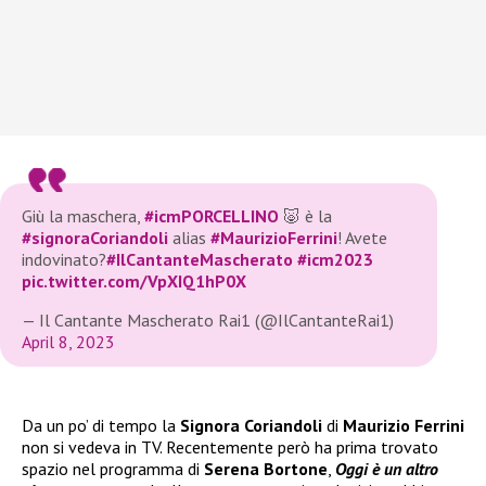
Giù la maschera,
#icmPORCELLINO
🐷 è la
#signoraCoriandoli
alias
#MaurizioFerrini
! Avete
indovinato?
#IlCantanteMascherato
#icm2023
pic.twitter.com/VpXIQ1hP0X
— Il Cantante Mascherato Rai1 (@IlCantanteRai1)
April 8, 2023
Da un po’ di tempo la
Signora Coriandoli
di
Maurizio Ferrini
non si vedeva in TV. Recentemente però ha prima trovato
spazio nel programma di
Serena Bortone
,
Oggi è un altro