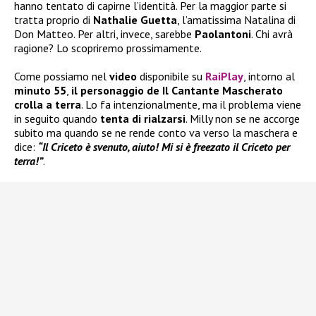
hanno tentato di capirne l’identità. Per la maggior parte si
tratta proprio di
Nathalie Guetta
, l’amatissima Natalina di
Don Matteo. Per altri, invece, sarebbe
Paolantoni
. Chi avrà
ragione? Lo scopriremo prossimamente.
Come possiamo nel
video
disponibile su
RaiPlay
, intorno al
minuto 55
,
il personaggio de Il Cantante Mascherato
crolla a terra
. Lo fa intenzionalmente, ma il problema viene
in seguito quando
tenta di rialzarsi
. Milly non se ne accorge
subito ma quando se ne rende conto va verso la maschera e
dice:
“Il Criceto è svenuto, aiuto! Mi si è freezato il Criceto per
terra!”
.