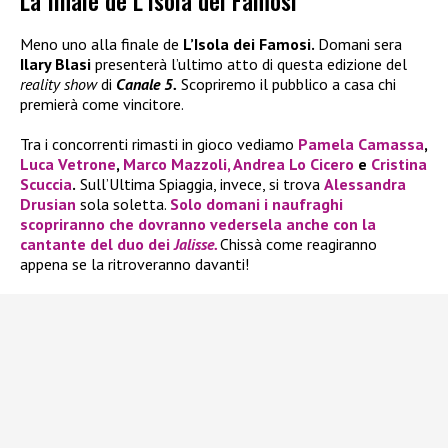
La finale de L’Isola dei Famosi
Meno uno alla finale de
L’Isola dei Famosi.
Domani sera
Ilary Blasi
presenterà l’ultimo atto di questa edizione del
reality show
di
Canale 5.
Scopriremo il pubblico a casa chi
premierà come vincitore.
Tra i concorrenti rimasti in gioco vediamo
Pamela Camassa
,
Luca Vetrone
,
Marco Mazzoli,
Andrea Lo Cicero
e
Cristina
Scuccia
.
Sull’Ultima Spiaggia, invece, si trova
Alessandra
Drusian
sola soletta.
Solo domani i naufraghi
scopriranno che dovranno vedersela anche con la
cantante del duo dei
Jalisse.
Chissà come reagiranno
appena se la ritroveranno davanti!