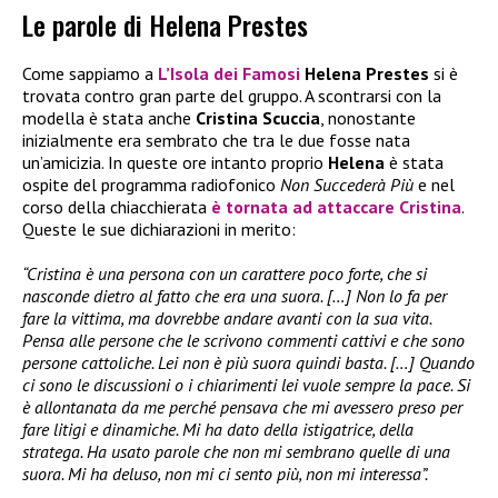
Le parole di Helena Prestes
Come sappiamo a
L’Isola dei Famosi
Helena Prestes
si è
trovata contro gran parte del gruppo. A scontrarsi con la
modella è stata anche
Cristina Scuccia
, nonostante
inizialmente era sembrato che tra le due fosse nata
un’amicizia. In queste ore intanto proprio
Helena
è stata
ospite del programma radiofonico
Non Succederà Più
e nel
corso della chiacchierata
è tornata ad attaccare Cristina
.
Queste le sue dichiarazioni in merito:
“Cristina è una persona con un carattere poco forte, che si
nasconde dietro al fatto che era una suora. […] Non lo fa per
fare la vittima, ma dovrebbe andare avanti con la sua vita.
Pensa alle persone che le scrivono commenti cattivi e che sono
persone cattoliche. Lei non è più suora quindi basta. […] Quando
ci sono le discussioni o i chiarimenti lei vuole sempre la pace. Si
è allontanata da me perché pensava che mi avessero preso per
fare litigi e dinamiche. Mi ha dato della istigatrice, della
stratega. Ha usato parole che non mi sembrano quelle di una
suora. Mi ha deluso, non mi ci sento più, non mi interessa”.