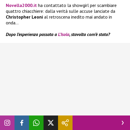
Novella2000.it
ha contattato la showgirl per scambiare
quattro chiacchiere: dalla verità sulle accuse lanciate da
Christopher Leoni
al retroscena inedito mai andato in
onda…
Dopo l’esperienza passata a
L’Isola
, stavolta com’è stata?
Esperienza intensa. Non volevo tornare a casa subito come