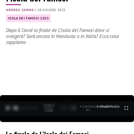
ANDREA SANNA
|
18 GIUGNO 2023
ISOLA DEI FAMOSI 2023
Dopo il Covid la finale de L’Isola dei Famosi dove si
svolgerà? Sarà ancora in Honduras o in Italia? Ecco cosa
sappiamo
0:29 /
Ad
hub
Media
POWERED
1
/
2
3:35
BY