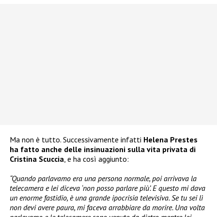
Ma non è tutto. Successivamente infatti
Helena Prestes
ha fatto anche delle insinuazioni sulla vita privata di
Cristina Scuccia
, e ha così aggiunto:
“Quando parlavamo era una persona normale, poi arrivava la
telecamera e lei diceva ‘non posso parlare più’. E questo mi dava
un enorme fastidio, è una grande ipocrisia televisiva. Se tu sei lì
non devi avere paura, mi faceva arrabbiare da morire. Una volta
parlavamo e le telecamere sono venute da dietro mentre lei