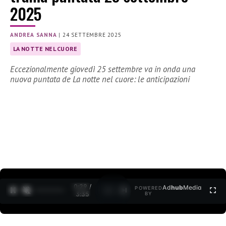
2025
ANDREA SANNA
|
24 SETTEMBRE 2025
LA NOTTE NEL CUORE
Eccezionalmente giovedì 25 settembre va in onda una
nuova puntata de La notte nel cuore: le anticipazioni
0:30 /
Ad
hub
Media
POWERED
1
/
2
3:35
BY