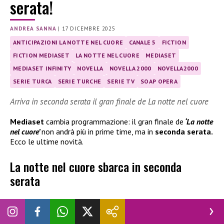
serata!
ANDREA SANNA
|
17 DICEMBRE 2025
ANTICIPAZIONI LA NOTTE NEL CUORE
CANALE 5
FICTION
FICTION MEDIASET
LA NOTTE NEL CUORE
MEDIASET
MEDIASET INFINITY
NOVELLA
NOVELLA 2000
NOVELLA2000
SERIE TURCA
SERIE TURCHE
SERIE TV
SOAP OPERA
Arriva in seconda serata il gran finale de La notte nel cuore
Mediaset
cambia programmazione: il gran finale de
‘La notte
nel cuore’
non andrà più in prime time, ma in
seconda serata.
Ecco le ultime novità.
La notte nel cuore sbarca in seconda
serata
Ci sono delle novità per i fan della serie televisiva.
Mediaset
ha deciso di rivedere la programmazione di
La notte nel
cuore
,
la soap turca
che ha conquistato un grande pubblico