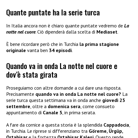
Quante puntate ha la serie turca
In Italia ancora non è chiaro quante puntate vedremo de
La
notte nel cuore
. Ciò dipenderà dalla scelta di
Mediaset
.
È bene ricordare però che in Turchia
la prima stagione
originale
vanta ben
34 episodi
.
Quando va in onda La notte nel cuore e
dov’è stata girata
Proseguiamo con altre domande a cui dare una risposta.
Precisamente
quando va in onda La notte nel cuore?
La
serie turca questa settimana va in onda anche
giovedì 25
settembre
, oltre a
domenica sera
, come consueto
appuntamento di
Canale 5
, in prima serata.
A fare da cornice a questa storia è la splendida
Cappadocia
,
in Turchia. Le riprese si differenziano tra
Göreme, Ürgüp,
Ortahisar
e la fortezza
Ortahisar Kalesi
. Questo rende