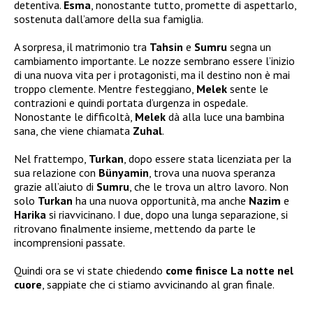
detentiva.
Esma
, nonostante tutto, promette di aspettarlo,
sostenuta dall’amore della sua famiglia.
A sorpresa, il matrimonio tra
Tahsin
e
Sumru
segna un
cambiamento importante. Le nozze sembrano essere l’inizio
di una nuova vita per i protagonisti, ma il destino non è mai
troppo clemente. Mentre festeggiano,
Melek
sente le
contrazioni e quindi portata d’urgenza in ospedale.
Nonostante le difficoltà,
Melek
dà alla luce una bambina
sana, che viene chiamata
Zuhal
.
Nel frattempo,
Turkan
, dopo essere stata licenziata per la
sua relazione con
Bünyamin
, trova una nuova speranza
grazie all’aiuto di
Sumru
, che le trova un altro lavoro. Non
solo
Turkan
ha una nuova opportunità, ma anche
Nazim
e
Harika
si riavvicinano. I due, dopo una lunga separazione, si
ritrovano finalmente insieme, mettendo da parte le
incomprensioni passate.
Quindi ora se vi state chiedendo
come finisce La notte nel
cuore
, sappiate che ci stiamo avvicinando al gran finale.