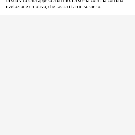
la sua vita sarà appesa a un filo. La scena culmina con una
rivelazione emotiva, che lascia i fan in sospeso.