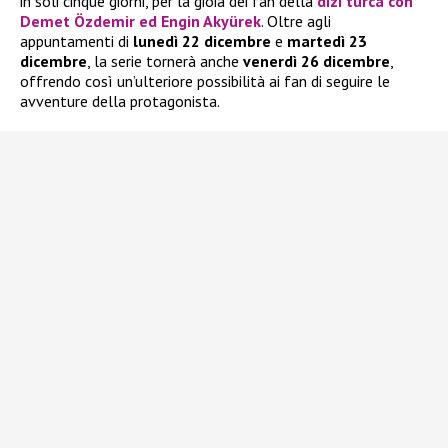
in soli cinque giorni, per la gioia dei fan della
dizi turca con
Demet Özdemir
ed
Engin Akyürek
. Oltre agli
appuntamenti di
lunedì 22 dicembre
e
martedì 23
dicembre
, la serie tornerà anche
venerdì 26 dicembre
,
offrendo così un’ulteriore possibilità ai fan di seguire le
avventure della protagonista.