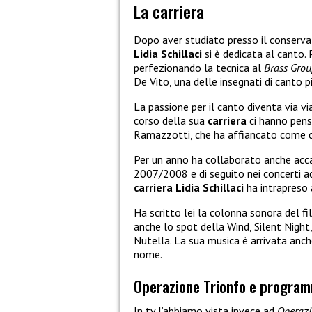
La carriera
Dopo aver studiato presso il conservat
Lidia Schillaci
si è dedicata al canto.
perfezionando la tecnica al
Brass Gro
De Vito, una delle insegnati di canto 
La passione per il canto diventa via 
corso della sua
carriera
ci hanno pensa
Ramazzotti, che ha affiancato come co
Per un anno ha collaborato anche acca
2007/2008 e di seguito nei concerti a
carriera
Lidia Schillaci
ha intrapreso a
Ha scritto lei la colonna sonora del f
anche lo spot della Wind, Silent Night
Nutella. La sua musica è arrivata anche
nome.
Operazione Trionfo e progra
In tv l’abbiamo vista invece ad
Operazi