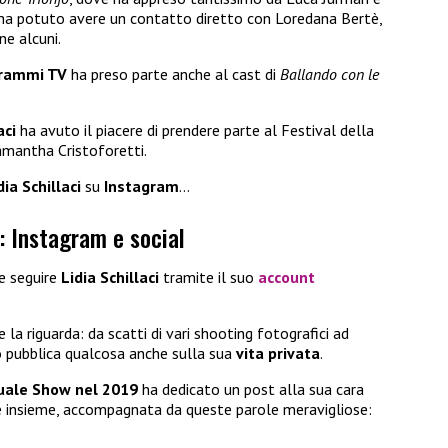
ha potuto avere un contatto diretto con Loredana Bertè,
ne alcuni.
rammi TV
ha preso parte anche al cast di
Ballando con le
aci
ha avuto il piacere di prendere parte al Festival della
Samantha Cristoforetti.
dia Schillaci
su
Instagram
…
i: Instagram e social
le seguire
Lidia Schillaci
tramite il suo
account
 la riguarda: da scatti di vari shooting fotografici ad
do pubblica qualcosa anche sulla sua
vita privata
.
uale Show nel 2019
ha dedicato un post alla sua cara
ae insieme, accompagnata da queste parole meravigliose: