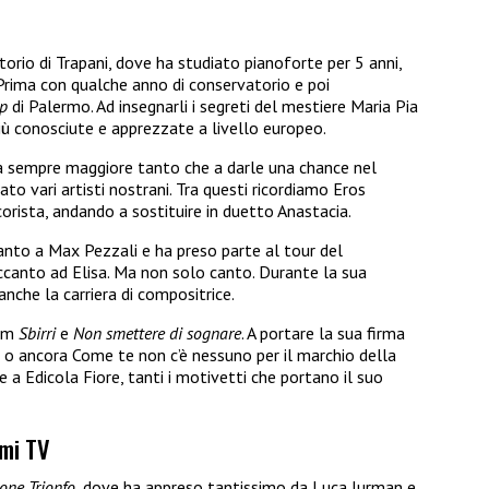
orio di Trapani, dove ha studiato pianoforte per 5 anni,
 Prima con qualche anno di conservatorio e poi
up
di Palermo. Ad insegnarli i segreti del mestiere Maria Pia
più conosciute e apprezzate a livello europeo.
via sempre maggiore tanto che a darle una chance nel
to vari artisti nostrani. Tra questi ricordiamo Eros
rista, andando a sostituire in duetto Anastacia.
nto a Max Pezzali e ha preso parte al tour del
ccanto ad Elisa. Ma non solo canto. Durante la sua
nche la carriera di compositrice.
ilm
Sbirri
e
Non smettere di sognare
. A portare la sua firma
, o ancora Come te non c’è nessuno per il marchio della
 a Edicola Fiore, tanti i motivetti che portano il suo
mmi TV
one Trionfo
, dove ha appreso tantissimo da Luca Jurman e