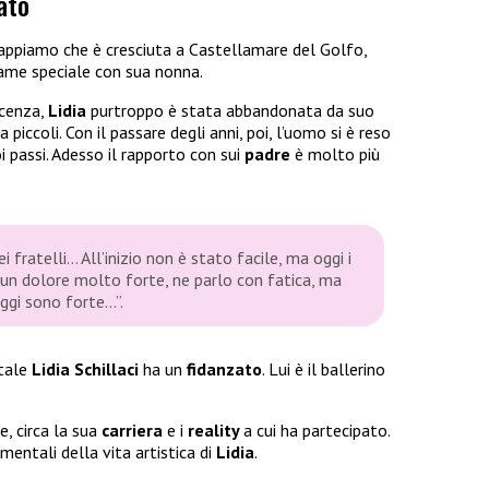
ato
ppiamo che è cresciuta a Castellamare del Golfo,
egame speciale con sua nonna.
scenza,
Lidia
purtroppo è stata abbandonata da suo
 piccoli. Con il passare degli anni, poi, l’uomo si è reso
i passi. Adesso il rapporto con sui
padre
è molto più
i fratelli… All’inizio non è stato facile, ma oggi i
 un dolore molto forte, ne parlo con fatica, ma
oggi sono forte…”.
ntale
Lidia Schillaci
ha un
fidanzato
. Lui è il ballerino
, circa la sua
carriera
e i
reality
a cui ha partecipato.
entali della vita artistica di
Lidia
.