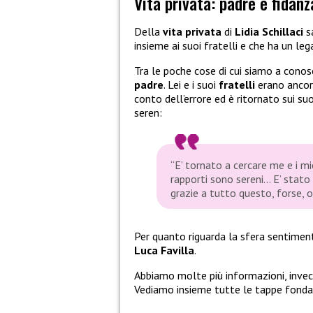
Vita privata: padre e fidanz
Della
vita privata
di
Lidia Schillaci
sa
insieme ai suoi fratelli e che ha un l
Tra le poche cose di cui siamo a cono
padre
. Lei e i suoi
fratelli
erano ancora
conto dell’errore ed è ritornato sui suo
seren:
“E’ tornato a cercare me e i mie
rapporti sono sereni… E’ stato
grazie a tutto questo, forse, 
Per quanto riguarda la sfera sentime
Luca Favilla
.
Abbiamo molte più informazioni, invece
Vediamo insieme tutte le tappe fondam