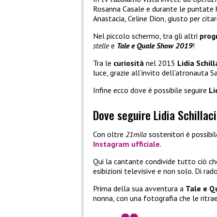
Rosanna Casale e durante le puntate 
Anastacia, Celine Dion, giusto per citar
Nel piccolo schermo, tra gli altri
prog
stelle
e
Tale e Quale Show 2019
!
Tra le
curiosità
nel 2015
Lidia Schill
luce, grazie all’invito dell’atronauta 
Infine ecco dove è possibile seguire
Li
Dove seguire Lidia Schillac
Con oltre
21mila
sostenitori è possibi
Instagram
ufficiale
.
Qui la cantante condivide tutto ciò che
esibizioni televisive e non solo. Di ra
Prima della sua avventura a
Tale e Q
nonna, con una fotografia che le ritr