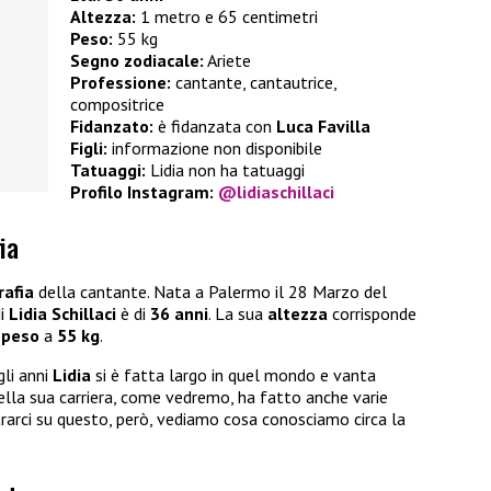
Altezza:
1 metro e 65 centimetri
Peso:
55 kg
Segno zodiacale:
Ariete
Professione:
cantante, cantautrice,
compositrice
Fidanzato:
è fidanzata con
Luca Favilla
Figli:
informazione non disponibile
Tatuaggi:
Lidia non ha tatuaggi
Profilo Instagram:
@lidiaschillaci
ia
rafia
della cantante. Nata a Palermo il 28 Marzo del
di
Lidia Schillaci
è di
36 anni
. La sua
altezza
corrisponde
l
peso
a
55 kg
.
li anni
Lidia
si è fatta largo in quel mondo e vanta
ella sua carriera, come vedremo, ha fatto anche varie
trarci su questo, però, vediamo cosa conosciamo circa la