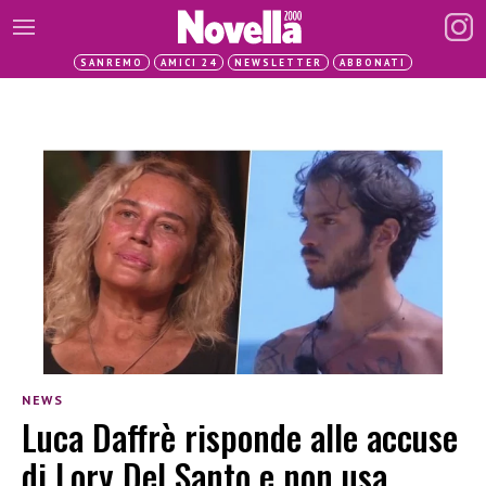
SANREMO
AMICI 24
NEWSLETTER
ABBONATI
NEWS
Luca Daffrè risponde alle accuse
di Lory Del Santo e non usa