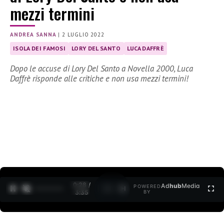
mezzi termini
ANDREA SANNA
|
2 LUGLIO 2022
ISOLA DEI FAMOSI
LORY DEL SANTO
LUCA DAFFRÈ
Dopo le accuse di Lory Del Santo a Novella 2000, Luca
Daffrè risponde alle critiche e non usa mezzi termini!
0:30 /
Ad
hub
Media
POWERED
1
/
2
3:35
BY