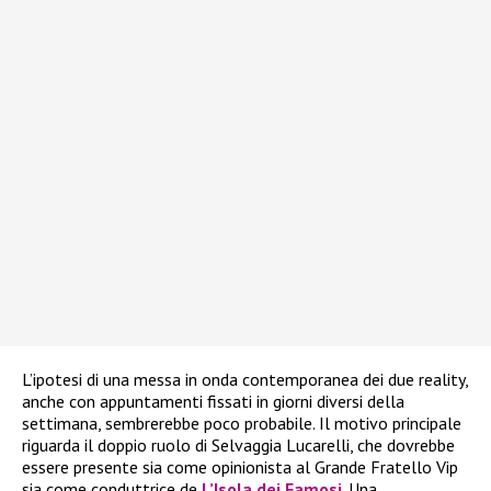
L’ipotesi di una messa in onda contemporanea dei due reality,
anche con appuntamenti fissati in giorni diversi della
settimana, sembrerebbe poco probabile. Il motivo principale
riguarda il doppio ruolo di Selvaggia Lucarelli, che dovrebbe
essere presente sia come opinionista al Grande Fratello Vip
sia come conduttrice de
L’Isola dei Famosi
. Una