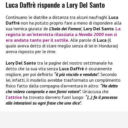
Luca Daffrè risponde a Lory Del Santo
Continuano le diatribe a distanza tra alcuni naufraghi.
Luca
Daffrè
non ha potuto proprio fare a meno di rispondere alla
sua ‘nemica giurata’ de
L’Isola dei Famosi
,
Lory Del Santo
.
La
regista in un’intervista rilasciata a
Novella 2000
non ci
era andata tanto per il sottile.
Alle parole di
Luca
(il
quale aveva detto di stare meglio senza di lei in Honduras)
aveva risposto per le rime.
Lory Del Santo
tra le pagine del nostro settimanale ha
detto che la sua vita senza
Luca Daffrè
è sicuramente
migliore, per poi definirlo
“il più viscido e venduto”.
Secondo
lei, infatti, il modello avrebbe trasformato un complimento
fisico fatto dalla compagna d’avventura in altro:
“Ha detto
che volevo comprarlo e non farmi votare”.
Un’accusa che
l’attrice
ha trovato davvero fuori luogo:
“(..) fa il processo
alle intenzioni su ogni frase che uno dice”.