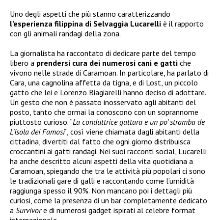
Uno degli aspetti che più stanno caratterizzando
l’esperienza filippina di Selvaggia Lucarelli
è il rapporto
con gli animali randagi della zona.
La giornalista ha raccontato di dedicare parte del tempo
libero a
prendersi cura dei numerosi cani e gatti
che
vivono nelle strade di Caramoan. In particolare, ha parlato di
Cara, una cagnolina affetta da tigna, e di Lost, un piccolo
gatto che lei e Lorenzo Biagiarelli hanno deciso di adottare.
Un gesto che non è passato inosservato agli abitanti del
posto, tanto che ormai la conoscono con un soprannome
piuttosto curioso. “
La conduttrice gattara e un po’ stramba de
L’Isola dei Famosi
“, così viene chiamata dagli abitanti della
cittadina, divertiti dal fatto che ogni giorno distribuisca
croccantini ai gatti randagi. Nei suoi racconti social, Lucarelli
ha anche descritto alcuni aspetti della vita quotidiana a
Caramoan, spiegando che tra le attività più popolari ci sono
le tradizionali gare di galli e raccontando come l’umidità
raggiunga spesso il 90%. Non mancano poi i dettagli più
curiosi, come la presenza di un bar completamente dedicato
a
Survivor
e di numerosi gadget ispirati al celebre format