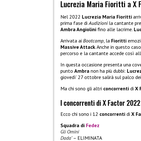
Lucrezia Maria Fioritti a X
Nel 2022
Lucrezia Maria Fioritti
arri
prima fase di
Audizioni
la cantante pre
Ambra Angiolini
fino alle lacrime.
Luc
Arrivata ai
Bootcamp
, la
Fioritti
emozi
Massive Attack
. Anche in questo cas
percorso e la cantante accede così al
In questa occasione presenta una cov
punto
Ambra
non ha più dubbi:
Lucre
giovedì’ 27 ottobre salirà sul palco dei
Ma chi sono gli altri
concorrenti
di
X 
I concorrenti di X Factor 2022
Ecco chi sono i 12
concorrenti
di
X Fa
Squadra di
Fedez
Gli Omini
Dada’
– ELIMINATA