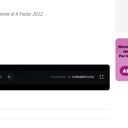
rrente di X Factor 2022.
Ad
hub
Media
/
2
POWERED BY