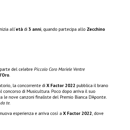
nizia all’
età
di
3 anni
, quando partecipa allo
Zecchino
 parte del celebre
Piccolo Coro Mariele Ventre
d’Oro
.
atorio, la concorrente di
X Factor 2022
pubblica il brano
e al concorso di Musicultura. Poco dopo arriva il suo
tra le nove canzoni finaliste del Premio Bianca D’Aponte.
 da te
.
 nuova esperienza e arriva così a
X Factor 2022
, dove