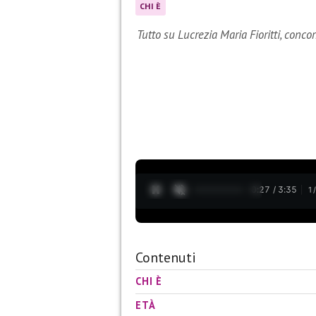
CHI È
Tutto su Lucrezia Maria Fioritti, conco
0:28 / 3:35
1
Contenuti
CHI È
ETÀ