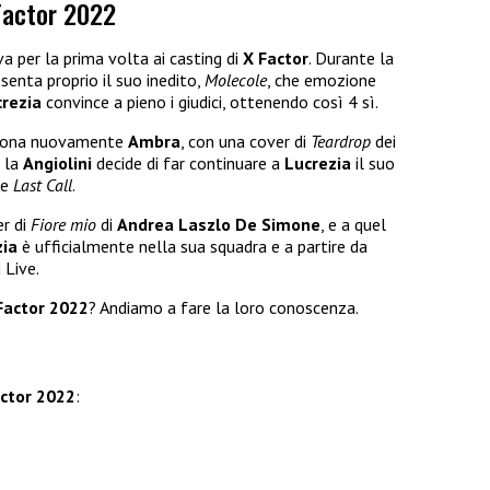
 Factor 2022
va per la prima volta ai casting di
X Factor
. Durante la
senta proprio il suo inedito,
Molecole
, che emozione
rezia
convince a pieno i giudici, ottenendo così 4 sì.
ona nuovamente
Ambra
, con una cover di
Teardrop
dei
o la
Angiolini
decide di far continuare a
Lucrezia
il suo
le
Last Call
.
er di
Fiore mio
di
Andrea Laszlo De Simone
, e a quel
zia
è ufficialmente nella sua squadra e a partire da
 Live.
Factor 2022
? Andiamo a fare la loro conoscenza.
ctor 2022
: