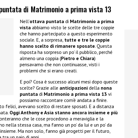
 puntata di Matrimonio a prima vista 13
Nell’
ottava puntata
di
Matrimonio a prima
vista
abbiamo visto le scelte delle tre coppie
che hanno partecipato a questo esperimento
sociale. E, a sorpresa,
tutte e tre le coppie
hanno scelto di rimanere sposate
. Questa
risposta ha sorpreso un po’ il pubblico, perché
almeno una coppia (
Pietro e Chiara
)
pensavamo che non continuasse, visti i
problemi che si erano creati.
E poi? Cosa è successo alcuni mesi dopo queste
scelte? Grazie alle
anticipazioni
della
nona
puntata
di
Matrimonio a prima vista 13
vi
possiamo raccontare com’è andata a finire.
o felici, avevano scelto di restare sposati. E a distanza
mata.
Oggi Anthony e Asia stanno ancora insieme e più
cconteranno che le cose procedono a meraviglia e la
no nella stessa casa, ma fanno un po’ da lui e un po’ da
nsieme. Ma non solo, fanno già progetti per il futuro,
tra un paio di anni.