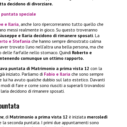
ta decidono di divorziare.
a puntata speciale
e e Ilaria
, anche loro ripercorreranno tutto quello che
iano messi realmente in gioco. Su questo troveranno
iuseppe e Ilaria decidono di rimanere sposati
. La
erto e Stefania
che hanno sempre dimostrato calma
di aver trovato l’uno nell’altra una bella persona, ma che
no delle farfalle nello stomaco. Quindi
Roberto e
mantenendo comunque un ottimo rapporto.
ttava puntata di Matrimonio a prima vista 12
con la
ià iniziato. Parliamo di
Fabio e Ilaria
che sono sempre
se lui ha avuto qualche dubbio sul lato estetico. Davanti
e modi di fare e come sono riusciti a superarli trovandosi
 Ilaria decidono di rimanere sposati.
 puntata
me
, di
Matrimonio a prima vista 12
è iniziata
mercoledì
e la seconda puntata. I primi due appuntamenti sono