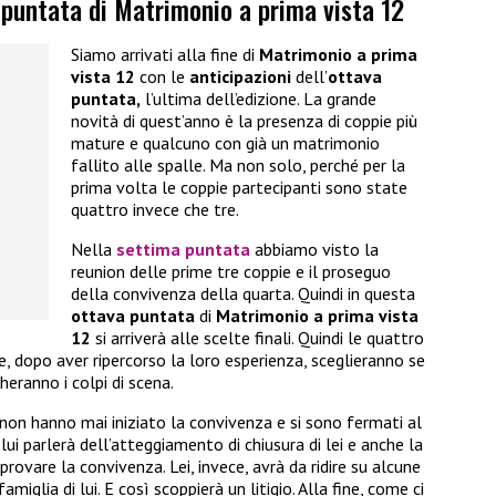
a puntata di Matrimonio a prima vista 12
Siamo arrivati alla fine di
Matrimonio a prima
vista 12
con le
anticipazioni
dell’
ottava
puntata,
l’ultima dell’edizione. La grande
novità di quest’anno è la presenza di coppie più
mature e qualcuno con già un matrimonio
fallito alle spalle. Ma non solo, perché per la
prima volta le coppie partecipanti sono state
quattro invece che tre.
Nella
settima puntata
abbiamo visto la
reunion delle prime tre coppie e il proseguo
della convivenza della quarta. Quindi in questa
ottava puntata
di
Matrimonio a prima vista
12
si arriverà alle scelte finali. Quindi le quattro
e, dopo aver ripercorso la loro esperienza, sceglieranno se
eranno i colpi di scena.
non hanno mai iniziato la convivenza e si sono fermati al
 lui parlerà dell’atteggiamento di chiusura di lei e anche la
provare la convivenza. Lei, invece, avrà da ridire su alcune
miglia di lui. E così scoppierà un litigio. Alla fine, come ci