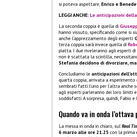
si poteva aspettare,
Enrico e Benedet
LEGGI ANCHE:
Le anticipazioni dell
La seconda coppia è quella di
Giusepp
hanno vissuto, specificando come si s
anche l’apprezzamento degli esperti.
G
terza coppia sarà invece quella di
Rob
piatta. I due riveleranno agli esperti 
non è scattata la scintilla, necessita
Stefania decidono di divorziare, 
Concludiamo le
anticipazioni dell’o
quarta coppia, arrivata a esperimento g
sembrati fatti l’uno per l’altra anche 
agli esperti parleranno dei loro limiti 
soddisfatti. A sorpresa, quindi, Fabio e
Quando va in onda l’ottava
La messa in onda in chiaro, sul
Real Ti
6 marzo alle ore 21.25
con la prima 