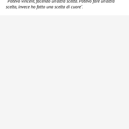
“
Potevo vincere, facendo un’altra scelta. Potevo fare un’altra
scelta, invece ho fatto una scelta di cuore
“.