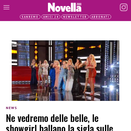
SANREMO
AMICI 24
NEWSLETTER
ABBONATI
NEWS
Ne vedremo delle belle, le
showgirl ballano la sigla sulle