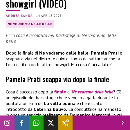
showgirl (VIDEO)
ANDREA SANNA
|
14 APRILE 2025
NE VEDREMO DELLE BELLE
Ecco cosa è accaduto nel backstage di Ne vedremo delle
belle
Dopo la finale di
Ne vedremo delle belle
,
Pamela Prati
è
scappata via nel dietro le quinte, tanto da saltare anche la
foto di rito con le altre showgirl. Ma cosa è accaduto?
Pamela Prati scappa via dopo la finale
Cosa è successo dopo la
finale
di
Ne vedremo delle belle
? C’è
un episodio del backstage che è venuto a galla durante la
puntata odierna de
La volta buona
e che è stato
introdotto da
Caterina Balivo.
La conduttrice ha mandato
in onda un servizio realizzato da
Domenico Marocchi,
in cui
Pamela Prati
non appena si sono spente le luci è scappata
via.