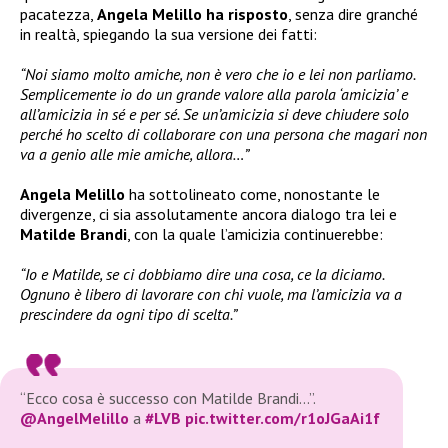
pacatezza,
Angela Melillo ha risposto
, senza dire granché
in realtà, spiegando la sua versione dei fatti:
“Noi siamo molto amiche, non è vero che io e lei non parliamo.
Semplicemente io do un grande valore alla parola ‘amicizia’ e
all’amicizia in sé e per sé. Se un’amicizia si deve chiudere solo
perché ho scelto di collaborare con una persona che magari non
va a genio alle mie amiche, allora…”
Angela Melillo
ha sottolineato come, nonostante le
divergenze, ci sia assolutamente ancora dialogo tra lei e
Matilde Brandi
, con la quale l’amicizia continuerebbe:
“Io e Matilde, se ci dobbiamo dire una cosa, ce la diciamo.
Ognuno è libero di lavorare con chi vuole, ma l’amicizia va a
prescindere da ogni tipo di scelta.”
“Ecco cosa è successo con Matilde Brandi…”.
@AngelMelillo
a
#LVB
pic.twitter.com/r1oJGaAi1f