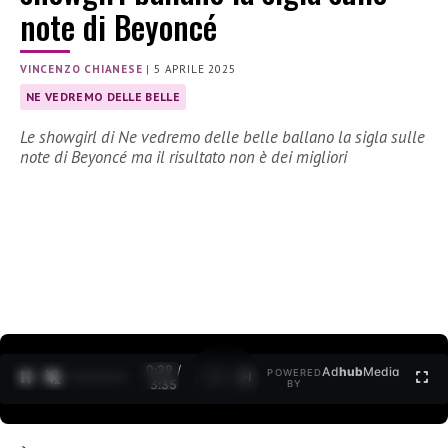
note di Beyoncé
VINCENZO CHIANESE
|
5 APRILE 2025
NE VEDREMO DELLE BELLE
Le showgirl di Ne vedremo delle belle ballano la sigla sulle
note di Beyoncé ma il risultato non è dei migliori
0:30 /
Ad
hub
Media
POWERED
1
/
2
3:35
BY