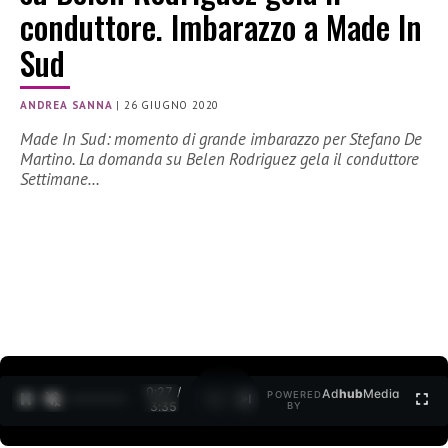
conduttore. Imbarazzo a Made In
Sud
ANDREA SANNA
|
26 GIUGNO 2020
Made In Sud: momento di grande imbarazzo per Stefano De
Martino. La domanda su Belen Rodriguez gela il conduttore
Settimane…
0:27 /
Ad
hub
Media
POWERED
1
/
2
3:35
BY