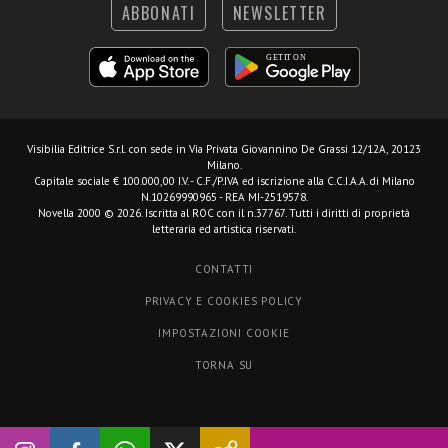
ABBONATI
NEWSLETTER
Visibilia Editrice S.r.l.
con sede in Via Privata Giovannino De Grassi 12/12A, 20123
Milano.
Capitale sociale € 100.000,00 I.V. - C.F./P.IVA ed iscrizione alla C.C.I.A.A. di Milano
N.10269990965 - REA MI-2519578.
Novella 2000 © 2026. Iscritta al ROC con il n.37767. Tutti i diritti di proprietà
letteraria ed artistica riservati.
CONTATTI
PRIVACY E COOKIES POLICY
IMPOSTAZIONI COOKIE
TORNA SU