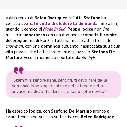
A differenza di
Belen Rodriguez
, infatti,
Stefano
ha
cercato
svariate volte di eludere la domanda
, fino a ieri,
quando il comico di
Made In Sud
,
Peppe Iodice
non l’ha
messo in
imbarazzo
con una domanda scomoda. Il comico
del programma di Rai 2, infatti ha messo alle strette lo
showman
, con una
domanda
alquanto inaspettata sulla sua
vita privata, che ha letteralmente spiazzato
Stefano De
Martino
. Ecco il momento riportato da
BitchyF
:
“Stammi a sentire bene, sentimi, ti devo fare delle
domande. Non voglio entrare nell’intimo e nella
privacy, ma devo chiederti se ci sono delle novità”
.
Ha esordito
Iodice
, con
Stefano De Martino
pronto a
sviare l’ennesimo quesito sulla crisi con
Belen Rodriguez
: