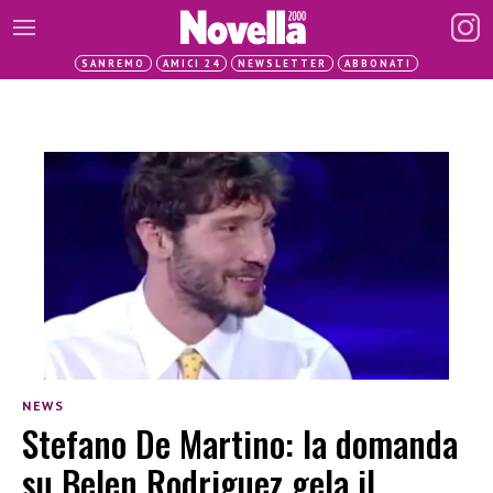
SANREMO
AMICI 24
NEWSLETTER
ABBONATI
NEWS
Stefano De Martino: la domanda
su Belen Rodriguez gela il