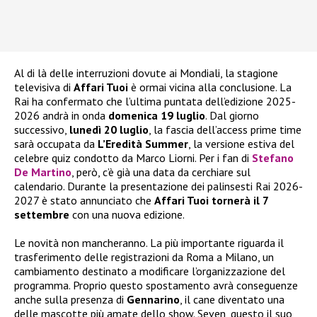
Al di là delle interruzioni dovute ai Mondiali, la stagione
televisiva di
Affari Tuoi
è ormai vicina alla conclusione. La
Rai ha confermato che l’ultima puntata dell’edizione 2025-
2026 andrà in onda
domenica 19 luglio
. Dal giorno
successivo,
lunedì 20 luglio
, la fascia dell’access prime time
sarà occupata da
L’Eredità Summer
, la versione estiva del
celebre quiz condotto da Marco Liorni. Per i fan di
Stefano
De Martino
, però, c’è già una data da cerchiare sul
calendario. Durante la presentazione dei palinsesti Rai 2026-
2027 è stato annunciato che
Affari Tuoi tornerà il 7
settembre
con una nuova edizione.
Le novità non mancheranno. La più importante riguarda il
trasferimento delle registrazioni da Roma a Milano, un
cambiamento destinato a modificare l’organizzazione del
programma. Proprio questo spostamento avrà conseguenze
anche sulla presenza di
Gennarino
, il cane diventato una
delle mascotte più amate dello show. Seven, questo il suo