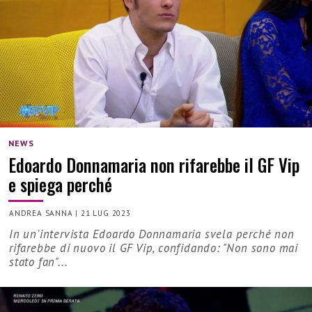
NEWS
Edoardo Donnamaria non rifarebbe il GF Vip
e spiega perché
ANDREA SANNA
|
21 LUG 2023
In un'intervista Edoardo Donnamaria svela perché non
rifarebbe di nuovo il GF Vip, confidando: "Non sono mai
stato fan"...