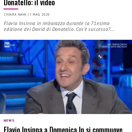
Donatello: il video
CHIARA NAVA
|
7 MAG 2026
Flavio Insinna in imbarazzo durante la 71esima
edizione dei David di Donatello. Cos'è successo?...
NEWS
Flavio Insinna a Domenica In si commuove