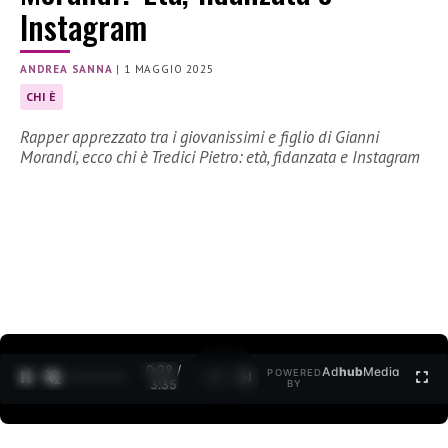
Instagram
ANDREA SANNA
|
1 MAGGIO 2025
CHI È
Rapper apprezzato tra i giovanissimi e figlio di Gianni
Morandi, ecco chi è Tredici Pietro: età, fidanzata e Instagram
0:30 /
Ad
hub
Media
POWERED
1
/
2
3:35
BY