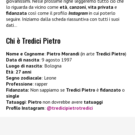
giovanissimi. Nelle prossime righe leggeremo tutto ciò che
lo riguarda da vicino come
età
,
canzoni
,
vita privata
e
fidanzata
così come il profilo
Instagram
in cui poterlo
seguire. Iniziamo dalla scheda riassuntiva con tutti i suoi
dati…
Chi è Tredici Pietro
Nome e Cognome
:
Pietro Morandi
(in arte
Tredici Pietro
)
Data di nascita
: 9 agosto 1997
Luogo di nascita
: Bologna
Età
:
27 anni
Segno zodiacale
: Leone
Professione
: rapper
Fidanzata:
Non sappiamo se
Tredici Pietro
è
fidanzato
o
single
Tatuaggi
:
Pietro
non dovrebbe avere
tatuaggi
Profilo Instagram
:
@tredicipietrotredici