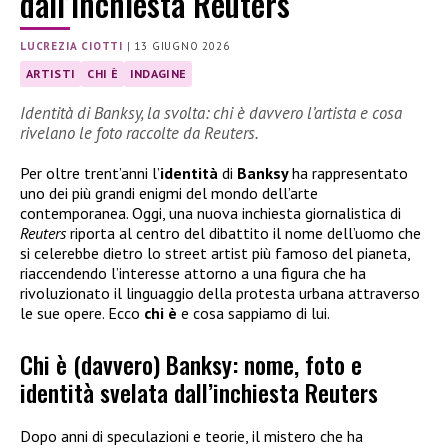
dall’inchiesta Reuters
LUCREZIA CIOTTI
|
13 GIUGNO 2026
ARTISTI
CHI È
INDAGINE
Identità di Banksy, la svolta: chi è davvero l’artista e cosa
rivelano le foto raccolte da Reuters.
Per oltre trent’anni l’
identità
di
Banksy
ha rappresentato
uno dei più grandi enigmi del mondo dell’arte
contemporanea. Oggi, una nuova inchiesta giornalistica di
Reuters
riporta al centro del dibattito il nome dell’uomo che
si celerebbe dietro lo street artist più famoso del pianeta,
riaccendendo l’interesse attorno a una figura che ha
rivoluzionato il linguaggio della protesta urbana attraverso
le sue opere. Ecco
chi è
e cosa sappiamo di lui.
Chi è (davvero) Banksy: nome, foto e
identità svelata dall’inchiesta Reuters
Dopo anni di speculazioni e teorie, il mistero che ha