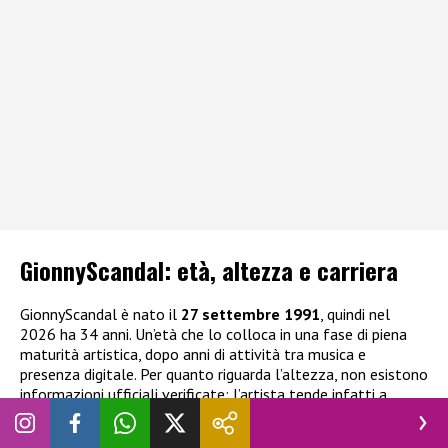
GionnyScandal: e
tà, altezza e carriera
GionnyScandal è nato il
27 settembre 1991
, quindi nel
2026 ha 34 anni. Un’età che lo colloca in una fase di piena
maturità artistica, dopo anni di attività tra musica e
presenza digitale. Per quanto riguarda l’altezza, non esistono
informazioni ufficiali verificate: l’artista tende infatti a
mantenere una certa riservatezza su alcuni dettagli
personali, concentrandosi maggiormente sulla sua attività