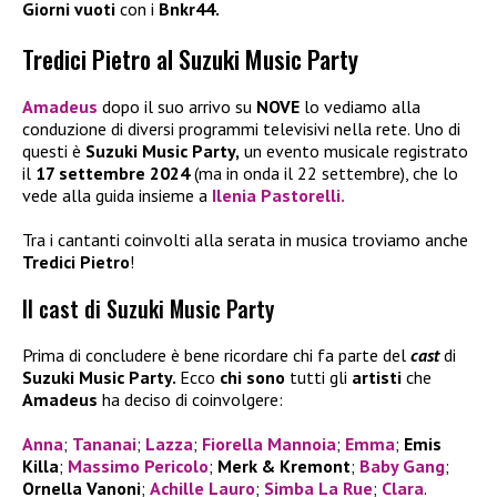
Giorni vuoti
con i
Bnkr44.
Tredici Pietro al Suzuki Music Party
Amadeus
dopo il suo arrivo su
NOVE
lo vediamo alla
conduzione di diversi programmi televisivi nella rete. Uno di
questi è
Suzuki Music Party,
un evento musicale registrato
il
17 settembre 2024
(ma in onda il 22 settembre), che lo
vede alla guida insieme a
Ilenia Pastorelli
.
Tra i cantanti coinvolti alla serata in musica troviamo anche
Tredici Pietro
!
Il cast di Suzuki Music Party
Prima di concludere è bene ricordare chi fa parte del
cast
di
Suzuki Music Party.
Ecco
chi sono
tutti gli
artisti
che
Amadeus
ha deciso di coinvolgere:
Anna
;
Tananai
;
Lazza
;
Fiorella Mannoia
;
Emma
;
Emis
Killa
;
Massimo Pericolo
;
Merk & Kremont
;
Baby Gang
;
Ornella Vanoni
;
Achille Lauro
;
Simba La Rue
;
Clara
.