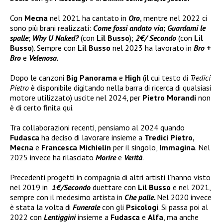
Con
Mecna
nel 2021 ha cantato in
Oro
, mentre nel 2022 ci
sono più brani realizzati:
Come fossi andato via
;
Guardami le
spalle
;
Why U Naked?
(con
Lil Busso
);
2€/ Secondo
(con
Lil
Busso
). Sempre con
Lil Busso
nel 2023 ha lavorato in
Bro +
Bro
e
Velenosa.
Dopo le canzoni
Big Panorama
e
High
(il cui testo di
Tredici
Pietro
è disponibile digitando nella barra di ricerca di qualsiasi
motore utilizzato) uscite nel 2024, per
Pietro Morandi
non
è di certo finita qui.
Tra collaborazioni recenti, pensiamo al 2024 quando
Fudasca
ha deciso di lavorare insieme a
Tredici Pietro,
Mecna
e
Francesca Michielin
per il singolo,
Immagina
. Nel
2025 invece ha rilasciato
Morire
e
Verità
.
Precedenti progetti in compagnia di altri artisti l’hanno visto
nel 2019 in
1€/Secondo
duettare con
Lil Busso
e nel 2021,
sempre con il medesimo artista in
Che palle.
Nel 2020 invece
è stata la volta di
Funerale
con gli
Psicologi
. Si passa poi al
2022 con
Lentiggini
insieme a
Fudasca
e
Alfa
, ma anche