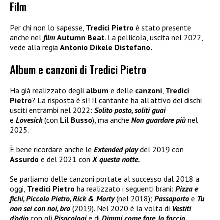
Film
Per chi non lo sapesse,
Tredici Pietro
è stato presente
anche nel
film
Autumn Beat
. La pellicola, uscita nel 2022,
vede alla regia
Antonio Dikele Distefano.
Album e canzoni di Tredici Pietro
Ha già realizzato degli
album
e delle
canzoni
,
Tredici
Pietro
? La risposta è sì! Il cantante ha all’attivo dei dischi
usciti entrambi nel 2022:
Solito posto, soliti guai
e
Lovesick
(con
Lil Busso
), ma anche
Non guardare più
nel
2025.
È bene ricordare anche le
Extended play
del 2019 con
Assurdo
e del 2021 con
X questa notte.
Se parliamo delle canzoni portate al successo dal 2018 a
oggi,
Tredici Pietro
ha realizzato i seguenti brani:
Pizza e
fichi, Piccolo Pietro, Rick & Morty
(nel 2018);
Passaporto
e
Tu
non sei con noi, bro
(2019). Nel 2020 è la volta di
Vestiti
d’odio
con gli
Pisocologi
e di
Dimmi come fare, lo faccio.