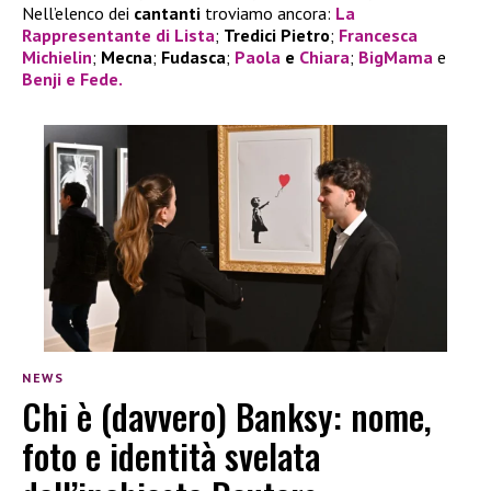
Nell’elenco dei
cantanti
troviamo ancora:
La
Rappresentante di Lista
;
Tredici Pietro
;
Francesca
Michielin
;
Mecna
;
Fudasca
;
Paola
e
Chiara
;
BigMama
e
Benji e Fede
.
NEWS
Chi è (davvero) Banksy: nome,
foto e identità svelata