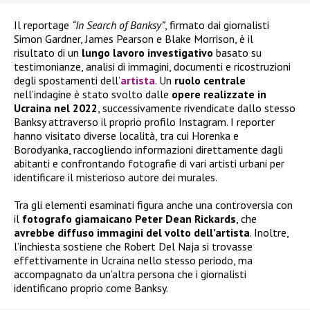
Il reportage
“In Search of Banksy”
, firmato dai giornalisti
Simon Gardner, James Pearson e Blake Morrison, è il
risultato di un
lungo lavoro investigativo
basato su
testimonianze, analisi di immagini, documenti e ricostruzioni
degli spostamenti dell’
artista
. Un
ruolo centrale
nell’indagine è stato svolto dalle
opere realizzate in
Ucraina nel 2022
, successivamente rivendicate dallo stesso
Banksy attraverso il proprio profilo Instagram. I reporter
hanno visitato diverse località, tra cui Horenka e
Borodyanka, raccogliendo informazioni direttamente dagli
abitanti e confrontando fotografie di vari artisti urbani per
identificare il misterioso autore dei murales.
Tra gli elementi esaminati figura anche una controversia con
il
fotografo giamaicano Peter Dean Rickards
, che
avrebbe diffuso immagini del volto dell’artista
. Inoltre,
l’inchiesta sostiene che Robert Del Naja si trovasse
effettivamente in Ucraina nello stesso periodo, ma
accompagnato da un’altra persona che i giornalisti
identificano proprio come Banksy.