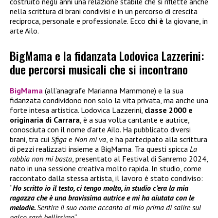
costruito negli anni una relazione stabile che si riflette anche
nella scrittura di brani condivisi e in un percorso di crescita
reciproca, personale e professionale. Ecco
chi è
la giovane, in
arte Ailo.
BigMama e la fidanzata Lodovica Lazzerini:
due percorsi musicali che si incontrano
BigMama
(all’anagrafe Marianna Mammone) e la sua
fidanzata condividono non solo la vita privata, ma anche una
forte intesa artistica. Lodovica Lazzerini,
classe 2000 e
originaria di Carrara
, è a sua volta cantante e autrice,
conosciuta con il nome d’arte Ailo. Ha pubblicato diversi
brani, tra cui
Sfiga
e
Non mi va
, e ha partecipato alla scrittura
di pezzi realizzati insieme a BigMama. Tra questi spicca
La
rabbia non mi basta
, presentato al Festival di Sanremo 2024,
nato in una sessione creativa molto rapida. In studio, come
raccontato dalla stessa artista, il lavoro è stato condiviso:
“
Ho scritto io il testo, ci tengo molto, in studio c’era la mia
ragazza che è una bravissima autrice e mi ha aiutata con le
melodie.
Sentire il suo nome accanto al mio prima di salire sul
palco sarà bellissimo
“.