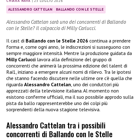
CHIARA NAVA
|
23 LUGLIO 2026
ALESSANDRO CATTELAN
BALLANDO CON LE STELLE
Alessandro Cattelan sarà uno dei concorrenti di Ballando
con le Stelle? Il colpaccio di Milly Carlucci.
Il cast di
Ballando con le Stelle 2026
continua a prendere
forma e, come ogni anno, le indiscrezioni si susseguono con
sempre maggiore intensità. Mentre la produzione guidata da
Milly Carlucci
lavora alla definizione del gruppo di
concorrenti che animerà la prossima edizione del talent di
Rai1, iniziano a emergere alcuni nomi di rilievo. Tra le ipotesi
che stanno facendo discutere nelle ultime ore c’è quella che
riguarda
Alessandro Cattelan
, uno dei conduttori più
apprezzati della televisione italiana. Al momento non
esistono conferme ufficiali, ma il suo possibile approdo sulla
pista da ballo rappresenterebbe uno dei colpi più
sorprendenti della nuova stagione televisiva.
Alessandro Cattelan tra i possibili
concorrenti di Ballando con le Stelle