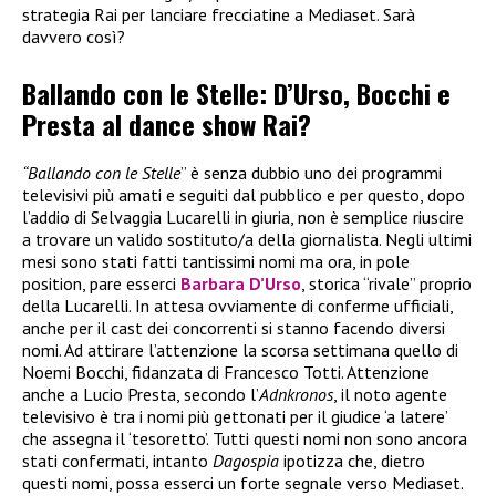
strategia Rai per lanciare frecciatine a Mediaset. Sarà
davvero così?
Ballando con le Stelle: D’Urso, Bocchi e
Presta al dance show Rai?
“Ballando con le Stelle
” è senza dubbio uno dei programmi
televisivi più amati e seguiti dal pubblico e per questo, dopo
l’addio di Selvaggia Lucarelli in giuria, non è semplice riuscire
a trovare un valido sostituto/a della giornalista. Negli ultimi
mesi sono stati fatti tantissimi nomi ma ora, in pole
position, pare esserci
Barbara D’Urso
, storica “rivale” proprio
della Lucarelli. In attesa ovviamente di conferme ufficiali,
anche per il cast dei concorrenti si stanno facendo diversi
nomi. Ad attirare l’attenzione la scorsa settimana quello di
Noemi Bocchi, fidanzata di Francesco Totti. Attenzione
anche a Lucio Presta, secondo l’
Adnkronos
, il noto agente
televisivo è tra i nomi più gettonati per il giudice ‘a latere’
che assegna il ‘tesoretto’. Tutti questi nomi non sono ancora
stati confermati, intanto
Dagospia
ipotizza che, dietro
questi nomi, possa esserci un forte segnale verso Mediaset.