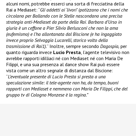
alcuni nomi, potrebbe esserci una sorta di frecciatina della
Rai a Mediaset: “
Gli addetti ai ‘livori’ ipotizzano che i nomi che
circolano per Ballando con le Stelle nascondano una precisa
strategia anti-Mediaset da parte della Rai
.
Barbara d’Urso in
giuria è un ceffone a Pier Silvio Berlusconi che non la ama
(eufemismo) e l’ha allontanata dal Biscione (e ha ingaggiato
invece proprio Selvaggia Lucarelli, storico volto della
trasmissione di Rai1).
” Inoltre, sempre secondo
Dagospia,
per
quanto riguarda invece
Lucio Presta
, l’agente televisivo non
avrebbe rapporti idilliaci né con Mediaset né con Maria De
Filippi, e una sua presenza al dance show Rai può essere
vista come un altro segnale di distanza dal Biscione:
“
L’eventuale presente di Lucio Presta si presta a una
speculazione simile: il tele-agente non ha, da tempo, buoni
rapporti con Mediaset e nemmeno con Maria De Filippi, che del
gruppo tv di Cologno Monzese è la regina.”