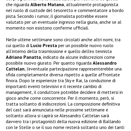
che riguarda
Alberto Matano
, attualmente protagonista
nel ruolo di custode del tesoretto e commentatore a bordo
pista. Secondo i rumor, il giornalista potrebbe essere
valutato per un eventuale ingresso nella giuria, anche se al
momento non esistono conferme ufficiali.
Nelle ultime settimane sono circolati anche altri nomi, tra
cui quello di
Lucio Presta
per un possibile nuovo ruolo
all’interno della trasmissione e quello dell’ex tennista
Adriano Panatta
, indicato da alcune indiscrezioni come
possibile nuovo giurato. Per quanto riguarda
Alessandro
Cattelan
, l’eventuale partecipazione rappresenterebbe una
sfida completamente diversa rispetto a quelle affrontate
finora. Dopo le esperienze tra Sky e Rai, la conduzione di
importanti eventi televisivi e il recente cambio di
management, il conduttore potrebbe decidere di mettersi in
gioco anche come concorrente. Per il momento, però, si
tratta soltanto di indiscrezioni. La composizione definitiva
del cast sarà annunciata nelle prossime settimane e
soltanto allora si capirà se Alessandro Cattelan sarà
davvero tra i protagonisti della nuova edizione di Ballando
con le Stelle o se il suo nome resterà soltanto uno dei tanti