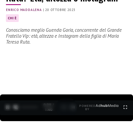
ENRICO MADDALENA
|
20 OTTOBRE 2023
CHI È
Conosciamo meglio Guenda Goria, concorrente del Grande
Fratello Vip: età, altezza e Instagram della figlia di Maria
Teresa Ruta.
0:30 /
Ad
hub
Media
POWERED
1
/
2
1:40
BY