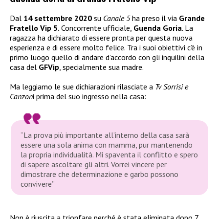
Dal
14 settembre 2020
su
Canale 5
ha preso il via
Grande
Fratello Vip 5.
Concorrente ufficiale,
Guenda Goria
.
La
ragazza ha dichiarato di essere pronta per questa nuova
esperienza e di essere molto felice. Tra i suoi obiettivi c’è in
primo luogo quello di andare d’accordo con gli inquilini della
casa del
GFVip
, specialmente sua madre.
Ma leggiamo le sue dichiarazioni rilasciate a
Tv Sorrisi e
Canzon
i prima del suo ingresso nella casa:
“La prova più importante all’interno della casa sarà
essere una sola anima con mamma, pur mantenendo
la propria individualità. Mi spaventa il conflitto e spero
di sapere ascoltare gli altri. Vorrei vincere per
dimostrare che determinazione e garbo possono
convivere”
Non è riuscita a trionfare perché è stata eliminata dopo 7