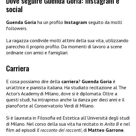
Dove seguire Guenda Goria: Instagram e
social
Guenda Goria
ha un profilo
Instagram
seguito da molti
followers.
La ragazza condivide molti attimi della sua vita, utilizzando
parecchio il proprio profilo. Da momenti di lavoro a scene
ordinarie con amici e famigliari.
Carriera
E cosa possiamo dire della
carriera
?
Guenda Goria
è
un’attrice e pianista italiana. Ha studiato recitazione al The
Actor’s Academy di Milano, dove si è diplomata. Oltre a
questi studi, ha intrapreso anche la danza per dieci anni e il
pianoforte al Conservatorio Verdi di Milano.
Si è laureata in Filosofia ed Estetica all’Università degli studi
di Milano. Nel corso della sua vita ha recitato in
Anita B
e nel
film ad episodi
Il racconto dei racconti
, di
Matteo Garrone
.