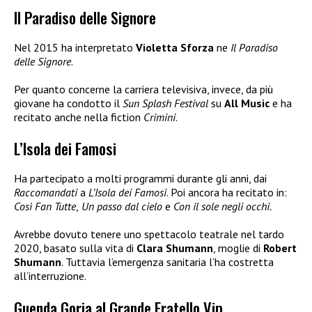
Il Paradiso delle Signore
Nel 2015 ha interpretato
Violetta Sforza
ne
Il Paradiso
delle Signore
.
Per quanto concerne la carriera televisiva, invece, da più
giovane ha condotto il
Sun Splash Festival
su
All Music
e ha
recitato anche nella fiction
Crimini
.
L’Isola dei Famosi
Ha partecipato a molti programmi durante gli anni, dai
Raccomandati
a
L’Isola dei Famosi
. Poi ancora ha recitato in:
Così Fan Tutte
,
Un passo dal cielo
e
Con il sole negli occhi.
Avrebbe dovuto tenere uno spettacolo teatrale nel tardo
2020, basato sulla vita di
Clara Shumann
, moglie di
Robert
Shumann
. Tuttavia l’emergenza sanitaria l’ha costretta
all’interruzione.
Guenda Goria al Grande Fratello Vip