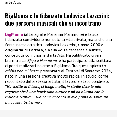
arte Ailo.
BigMama e la fidanzata Lodovica Lazzerini:
due percorsi musicali che si incontrano
BigMama
(all’anagrafe Marianna Mammone) e la sua
fidanzata condividono non solo la vita privata, ma anche una
forte intesa artistica. Lodovica Lazzerini,
classe 2000 e
originaria di Carrara
, è a sua volta cantante e autrice,
conosciuta con il nome d’arte Ailo. Ha pubblicato diversi
brani, tra cui
Sfiga
e
Non mi va
, e ha partecipato alla scrittura
di pezzi realizzati insieme a BigMama. Tra questi spicca
La
rabbia non mi basta
, presentato al Festival di Sanremo 2024,
nato in una sessione creativa molto rapida. In studio, come
raccontato dalla stessa artista, il lavoro è stato condiviso:
“
Ho scritto io il testo, ci tengo molto, in studio c’era la mia
ragazza che è una bravissima autrice e mi ha aiutata con le
melodie.
Sentire il suo nome accanto al mio prima di salire sul
palco sarà bellissimo
“.