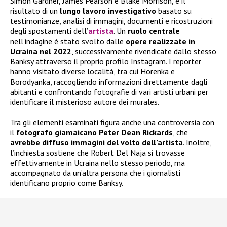
Simon Gardner, James Pearson e Blake Morrison, è il
risultato di un
lungo lavoro investigativo
basato su
testimonianze, analisi di immagini, documenti e ricostruzioni
degli spostamenti dell’
artista
. Un
ruolo centrale
nell’indagine è stato svolto dalle
opere realizzate in
Ucraina nel 2022
, successivamente rivendicate dallo stesso
Banksy attraverso il proprio profilo Instagram. I reporter
hanno visitato diverse località, tra cui Horenka e
Borodyanka, raccogliendo informazioni direttamente dagli
abitanti e confrontando fotografie di vari artisti urbani per
identificare il misterioso autore dei murales.
Tra gli elementi esaminati figura anche una controversia con
il
fotografo giamaicano Peter Dean Rickards
, che
avrebbe diffuso immagini del volto dell’artista
. Inoltre,
l’inchiesta sostiene che Robert Del Naja si trovasse
effettivamente in Ucraina nello stesso periodo, ma
accompagnato da un’altra persona che i giornalisti
identificano proprio come Banksy.