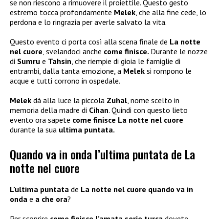
se non riescono a rimuovere il proiettile. Questo gesto
estremo tocca profondamente
Melek
, che alla fine cede, lo
perdona e lo ringrazia per averle salvato la vita.
Questo evento ci porta così alla scena finale de
La notte
nel cuore
, svelandoci anche
come finisce.
Durante le nozze
di
Sumru
e
Tahsin
, che riempie di gioia le famiglie di
entrambi, dalla tanta emozione, a
Melek
si rompono le
acque e tutti corrono in ospedale.
Melek
dà alla luce la piccola
Zuhal
, nome scelto in
memoria della madre di
Cihan
. Quindi con questo lieto
evento ora sapete
come finisce La notte nel cuore
durante la sua
ultima puntata.
Quando va in onda l’ultima puntata de La
notte nel cuore
L’ultima puntata
de
La notte nel cuore quando va in
onda
e
a che ora
?
Per scoprire
come finisce l’amata serie turca
dovete