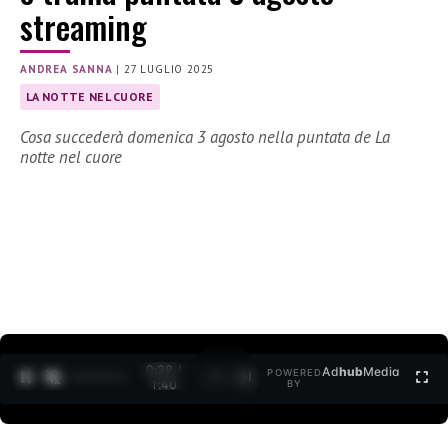
streaming
ANDREA SANNA
|
27 LUGLIO 2025
LA NOTTE NEL CUORE
Cosa succederà domenica 3 agosto nella puntata de La
notte nel cuore
0:30 /
Ad
hub
Media
POWERED
1
/
2
1:40
BY