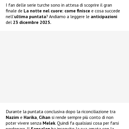
I fan delle serie turche sono in attesa di scoprire il gran
finale de
La notte nel cuore:
come finisce
e cosa succede
nell’
ultima puntata
? Andiamo a leggere le
anticipazioni
del
23 dicembre 2025.
Durante la puntata conclusiva dopo la riconciliazione tra
Nazim
e
Harika
,
Cihan
si rende sempre più conto di non
poter vivere senza
Melek
. Quindi fa qualsiasi cosa per farsi
perdonare. Il
Sansalan
ha inseguito la sua amata con la