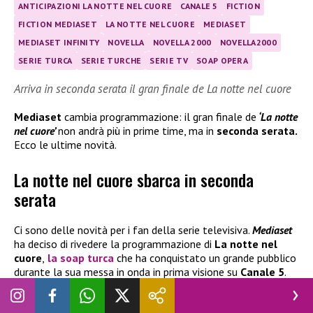
ANTICIPAZIONI LA NOTTE NEL CUORE
CANALE 5
FICTION
FICTION MEDIASET
LA NOTTE NEL CUORE
MEDIASET
MEDIASET INFINITY
NOVELLA
NOVELLA 2000
NOVELLA2000
SERIE TURCA
SERIE TURCHE
SERIE TV
SOAP OPERA
Arriva in seconda serata il gran finale de La notte nel cuore
Mediaset
cambia programmazione: il gran finale de
‘La notte
nel cuore’
non andrà più in prime time, ma in
seconda serata.
Ecco le ultime novità.
La notte nel cuore sbarca in seconda
serata
Ci sono delle novità per i fan della serie televisiva.
Mediaset
ha deciso di rivedere la programmazione di
La notte nel
cuore
,
la soap turca
che ha conquistato un grande pubblico
durante la sua messa in onda in prima visione su
Canale 5
.
La serie, che
si avvicina al gran finale
, subirà un
cambiamento importante nel suo orario di trasmissione: non