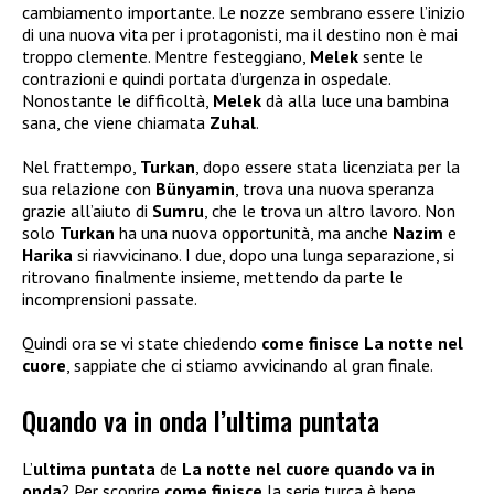
cambiamento importante. Le nozze sembrano essere l’inizio
di una nuova vita per i protagonisti, ma il destino non è mai
troppo clemente. Mentre festeggiano,
Melek
sente le
contrazioni e quindi portata d’urgenza in ospedale.
Nonostante le difficoltà,
Melek
dà alla luce una bambina
sana, che viene chiamata
Zuhal
.
Nel frattempo,
Turkan
, dopo essere stata licenziata per la
sua relazione con
Bünyamin
, trova una nuova speranza
grazie all’aiuto di
Sumru
, che le trova un altro lavoro. Non
solo
Turkan
ha una nuova opportunità, ma anche
Nazim
e
Harika
si riavvicinano. I due, dopo una lunga separazione, si
ritrovano finalmente insieme, mettendo da parte le
incomprensioni passate.
Quindi ora se vi state chiedendo
come finisce La notte nel
cuore
, sappiate che ci stiamo avvicinando al gran finale.
Quando va in onda l’ultima puntata
L’
ultima puntata
de
La notte nel cuore quando va in
onda
? Per scoprire
come finisce
la serie turca è bene