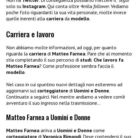
Non ha
Twitter
. Di conseguenza possiamo mettere il “
segui
”
solo su
Instagram
. Qui conta oltre 4mila
follower
. Vediamo
poche foto riguardanti la sua vita personale, molte invece
quelle inerenti alla
carriera
da
modello
.
Carriera e lavoro
Non abbiamo molte informazioni, ad oggi, per quanto
riguarda la
carriera
di
Matteo Farnea
. Pare che al momento
stia completando il suo percorso di
studi
.
Che lavoro fa
Matteo Farnea
? Come professione sembra faccia il
modello
.
Nel caso in cui spuntino nuovi dettagli non esiteremo ad
aggiornarvi sul
corteggiatore
di
Uomini e Donne
.
Continuate a seguirci. Nel mentre andiamo a vedere com’è
avventuro il suo ingresso nella trasmissione…
Matteo Farnea a Uomini e Donne
Matteo Farnea
arriva a
Uomini e Donne
come
corteggiatore
di
Veronica Rimondi
. Deve contendersi il suo