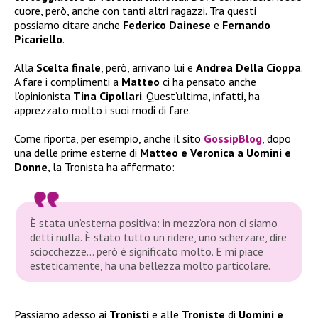
cuore, però, anche con tanti altri ragazzi. Tra questi
possiamo citare anche
Federico Dainese
e
Fernando
Picariello
.
Alla
Scelta finale
, però, arrivano lui e
Andrea Della Cioppa
.
A fare i complimenti a
Matteo
ci ha pensato anche
l’opinionista
Tina Cipollari
. Quest’ultima, infatti, ha
apprezzato molto i suoi modi di fare.
Come riporta, per esempio, anche il sito
GossipBlog
, dopo
una delle prime esterne di
Matteo e Veronica a Uomini e
Donne
, la Tronista ha affermato:
È stata un’esterna positiva: in mezz’ora non ci siamo
detti nulla. È stato tutto un ridere, uno scherzare, dire
sciocchezze… però è significato molto. E mi piace
esteticamente, ha una bellezza molto particolare.
Passiamo adesso ai
Tronisti
e alle
Troniste
di
Uomini e