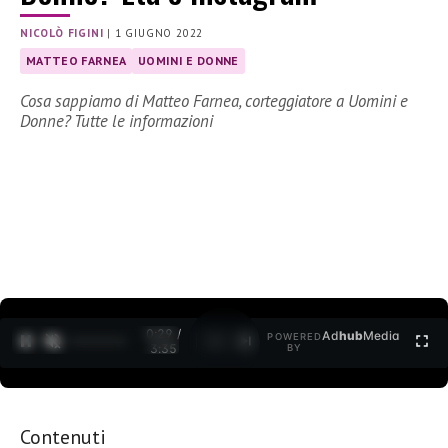
NICOLÒ FIGINI
|
1 GIUGNO 2022
MATTEO FARNEA
UOMINI E DONNE
Cosa sappiamo di Matteo Farnea, corteggiatore a Uomini e
Donne? Tutte le informazioni
0:30 /
Ad
hub
Media
POWERED
1
/
2
3:35
BY
Contenuti