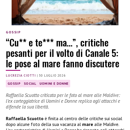
GOSSIP
“Cu** e te*** ma…”, critiche
pesanti per il volto di Canale 5:
le pose al mare fanno discutere
LUCREZIA CIOTTI
|
30 LUGLIO 2026
GOSSIP
SOCIAL
UOMINI E DONNE
Raffaella Scuotto criticata per le foto al mare alle Maldive:
l’ex corteggiatrice di Uomini e Donne replica agli attacchi e
difende la sua libertà.
Raffaella Scuotto
è finita al centro delle critiche sui social
dopo alcune foto della sua vacanza al
mare
alle Maldive.
L’ex corteggiatrice di
Uomini e Donne
ha risposto agli attacchi