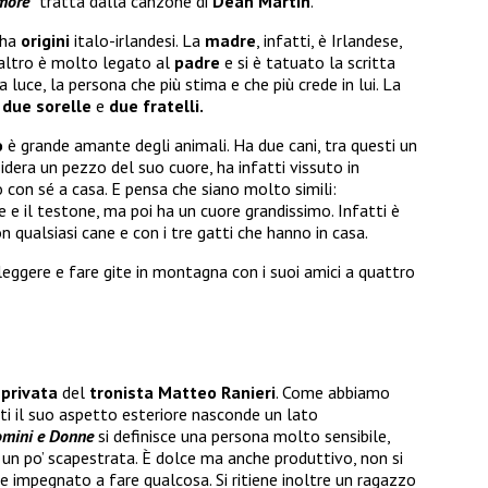
more”
tratta dalla canzone di
Dean Martin
.
ha
origini
italo-irlandesi. La
madre
, infatti, è Irlandese,
l’altro è molto legato al
padre
e si è tatuato la scritta
ua luce, la persona che più stima e che più crede in lui. La
i
due sorelle
e
due fratelli.
o
è grande amante degli animali. Ha due cani, tra questi un
sidera un pezzo del suo cuore, ha infatti vissuto in
o con sé a casa. E pensa che siano molto simili:
 e il testone, ma poi ha un cuore grandissimo. Infatti è
 qualsiasi cane e con i tre gatti che hanno in casa.
eggere e fare gite in montagna con i suoi amici a quattro
 privata
del
tronista
Matteo Ranieri
. Come abbiamo
tti il suo aspetto esteriore nasconde un lato
mini e Donne
si definisce una persona molto sensibile,
 un po’ scapestrata. È dolce ma anche produttivo, non si
 impegnato a fare qualcosa. Si ritiene inoltre un ragazzo