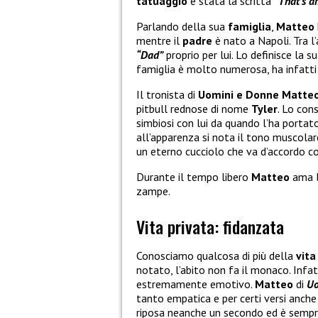
tatuaggio
è stata la scritta
“That’s a
Parlando della sua
famiglia
,
Matteo
mentre il
padre
è nato a Napoli. Tra 
“Dad”
proprio per lui. Lo definisce la s
famiglia è molto numerosa, ha infatt
Il tronista di
Uomini e Donne Matte
pitbull rednose di nome
Tyler
. Lo con
simbiosi con lui da quando l’ha portat
all’apparenza si nota il tono muscolare
un eterno cucciolo che va d’accordo con
Durante il tempo libero
Matteo
ama l
zampe.
Vita privata: fidanzata
Conosciamo qualcosa di più della
vita
notato, l’abito non fa il monaco. Infa
estremamente emotivo.
Matteo
di
Uo
tanto empatica e per certi versi anche
riposa neanche un secondo ed è sempre