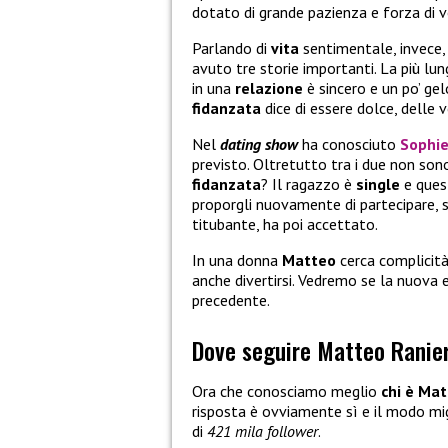
dotato di grande pazienza e forza di 
Parlando di
vita
sentimentale, invece, 
avuto tre storie importanti. La più lung
in una
relazione
è sincero e un po’ gel
fidanzata
dice di essere dolce, delle
Nel
dating show
ha conosciuto
Sophie
previsto. Oltretutto tra i due non so
fidanzata
? Il ragazzo è
single
e ques
proporgli nuovamente di partecipare, 
titubante, ha poi accettato.
In una donna
Matteo
cerca complicità
anche divertirsi. Vedremo se la nuova 
precedente.
Dove seguire Matteo Ranier
Ora che conosciamo meglio
chi è Mat
risposta è ovviamente sì e il modo mig
di
421 mila follower
.