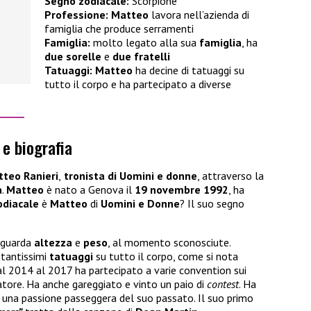
Segno zodiacale:
Scorpione
Professione:
Matteo
lavora nell’azienda di
famiglia che produce serramenti
Famiglia:
molto legato alla sua
famiglia
, ha
due sorelle
e
due fratelli
Tatuaggi:
Matteo
ha decine di tatuaggi su
tutto il corpo e ha partecipato a diverse
_____
 e biografia
tteo Ranieri
,
tronista di Uomini e donne
, attraverso la
a
.
Matteo
è nato a Genova
il
19 novembre 1992
, ha
odiacale
è
Matteo
di
Uomini e Donne
? Il suo segno
riguarda
altezza
e
peso
, al momento sconosciute.
tantissimi
tatuaggi
su tutto il corpo, come si nota
 dal 2014 al 2017 ha partecipato a varie convention sui
atore. Ha anche gareggiato e vinto un paio di
contest
. Ha
o una passione passeggera del suo passato. Il suo primo