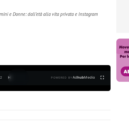
omini e Donne: dall’età alla vita privata e Instagram
Ad
hub
Media
/
2
POWERED BY