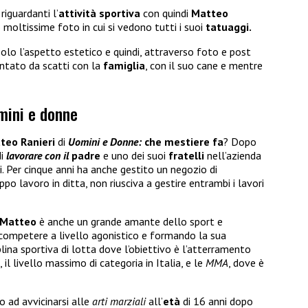
riguardanti l’
attività sportiva
con quindi
Matteo
o moltissime foto in cui si vedono tutti i suoi
tatuaggi.
olo l’aspetto estetico e quindi, attraverso foto e post
entato da scatti con la
famiglia
, con il suo cane e mentre
mini e donne
teo Ranieri
di
Uomini e
Donne:
che mestiere fa
? Dopo
di
lavorare con il
padre
e uno dei suoi
fratelli
nell’azienda
. Per cinque anni ha anche gestito un negozio di
ppo lavoro in ditta, non riusciva a gestire entrambi i lavori
 Matteo
è anche un grande amante dello sport e
 a competere a livello agonistico e formando la sua
iplina sportiva di lotta dove l’obiettivo è l’atterramento
, il livello massimo di categoria in Italia, e le
MMA
, dove è
o ad avvicinarsi alle
arti marziali
all’
età
di 16 anni dopo