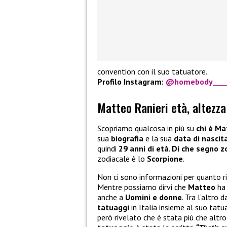
convention con il suo tatuatore.
Profilo Instagram:
@homebody____
Matteo Ranieri età, altezza
Scopriamo qualcosa in più su
chi è Ma
sua
biografia
e la sua
data di nascit
quindi
29 anni di età
.
Di che segno z
zodiacale è lo
Scorpione
.
Non ci sono informazioni per quanto 
Mentre possiamo dirvi che
Matteo
ha 
anche a
Uomini e donne
. Tra l’altro
tatuaggi
in Italia insieme al suo tatu
però rivelato che è stata più che altr