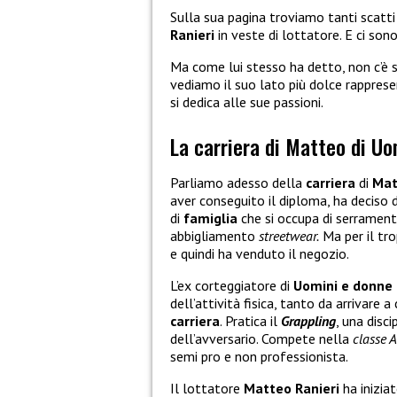
Sulla sua pagina troviamo tanti scatti 
Ranieri
in veste di lottatore. E ci son
Ma come lui stesso ha detto, non c’è s
vediamo il suo lato più dolce rappres
si dedica alle sue passioni.
La carriera di Matteo di Uo
Parliamo adesso della
carriera
di
Mat
aver conseguito il diploma, ha deciso 
di
famiglia
che si occupa di serramenti
abbigliamento
streetwear.
Ma per il tro
e quindi ha venduto il negozio.
L’ex corteggiatore di
Uomini e donne
dell’attività fisica, tanto da arrivare
carriera
. Pratica il
Grappling
, una disc
dell’avversario. Compete nella
classe A
semi pro e non professionista.
Il lottatore
Matteo Ranieri
ha iniziat