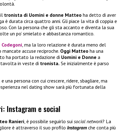
volontà.
il
tronista di Uomini e donne Matteo
ha detto di aver
a è durata circa quattro anni. Gli piace la vita di coppia e
oso. Con la persona che gli sta accanto e diventa la sua
 volte un po’ smielato e abbastanza romantico.
 Codegoni
, ma la loro relazione è durata meno del
no mancate accuse reciproche.
Oggi Matteo
ha una
to ha portato la redazione di
Uomini e Donne
a
stavolta in veste di
tronista.
Se inizialmente è parso
 e una persona con cui crescere, ridere, sbagliare, ma
esperienza nel dating show sarà più fortunata della
i: Instagram e social
teo Ranieri
, è possibile seguirlo sui
social network
? La
liore è attraverso il suo profilo
Instagram
che
conta più