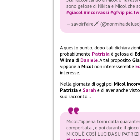
sono gelose di Nikita e Micol che s
#giacol
#incorvassi
#gfvip
pic.t
— savoirfaire🗡 (@nonmihaideluso
A questo punto, dopo tali dichiarazioni
probabilmente
Patrizia
è gelosa di
Ed
Wilma
di
Daniele
. A tal proposito
Gia
vippone a
Micol
non interesserebbe
Ed
interesse.
Nella giornata di oggi poi
Micol Incor
Patrizia
e
Sarah
e di aver anche vist
suo racconto…
Micol:”appena torni dalla quarante
comportata , e poi durante il gioco 
MICOL È COSÌ LUCIDA SU PATRIZ
#incorvassi