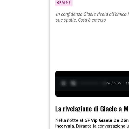
GF VIP 7
In confidenza Giaele rivela all’amica 
sue spalle. Cosa è emerso
0:27 / 3:35
1
La rivelazione di Giaele a M
Nella notte al
GF Vip
Giaele De Don
Incorvaia
. Durante la conversazione 