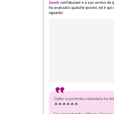
Goich
confabulare e a suo avviso da q
ha avanzato qualche ipotesi, ed è qui 
riguardo:
Oddio la portinaia miliardaria ha de
🔥🔥🔥🔥🔥🔥
Sta raccontando a Micol e Tavassi c