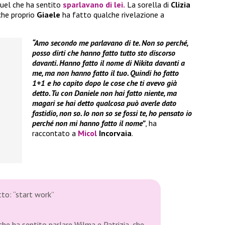
uel che ha sentito
sparlavano di lei.
La sorella di
Clizia
che proprio
Giaele
ha fatto qualche rivelazione a
“Amo secondo me parlavano di te. Non so perché,
posso dirti che hanno fatto tutto sto discorso
davanti. Hanno fatto il nome di Nikita davanti a
me, ma non hanno fatto il tuo. Quindi ho fatto
1+1 e ho capito dopo le cose che ti avevo già
detto. Tu con Daniele non hai fatto niente, ma
magari se hai detto qualcosa può averle dato
fastidio, non so. Io non so se fossi te, ho pensato io
perché non mi hanno fatto il nome”
, ha
raccontato a
Micol
Incorvaia
.
tto: “start work”
he ha sentito parlare Wilma e Patrizia, che