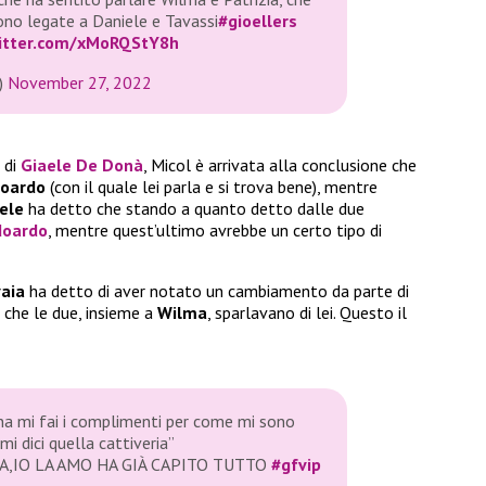
ono legate a Daniele e Tavassi
#gioellers
witter.com/xMoRQStY8h
)
November 27, 2022
 di
Giaele De Donà
, Micol è arrivata alla conclusione che
oardo
(con il quale lei parla e si trova bene), mentre
ele
ha detto che stando a quanto detto dalle due
oardo
, mentre quest’ultimo avrebbe un certo tipo di
vaia
ha detto di aver notato un cambiamento da parte di
o che le due, insieme a
Wilma
, sparlavano di lei. Questo il
na mi fai i complimenti per come mi sono
mi dici quella cattiveria”
IA,IO LA AMO HA GIÀ CAPITO TUTTO
#gfvip