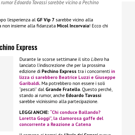
i rumor Edoardo Tavassi sarebbe vicino a Pechino
po l’esperienza al
GF Vip 7
sarebbe vicino alla
a non insieme alla fidanzata
Micol Incorvaia
! Ecco chi
echino Express
Durante le scorse settimane il sito
Libero
ha
lanciato l’indiscrezione che per la prossima
edizione di
Pechino Express
tra i concorrenti
in
lizza ci sarebbero
Beatrice Luzzi
e
Giuseppe
Garibaldi
.
Ma potrebbero non essere i soli
“pescati” dal
Grande Fratello
. Questo perché,
stando ai rumor, anche
Edoardo Tavassi
sarebbe vicinissimo alla partecipazione.
LEGGI ANCHE:
“Chi conduce Ballando?
Loretta Goggi”, la clamorosa gaffe del
concorrente a Reazione a Catena
Il romano ai tempi de
L’Isola dei Famosi
aveva