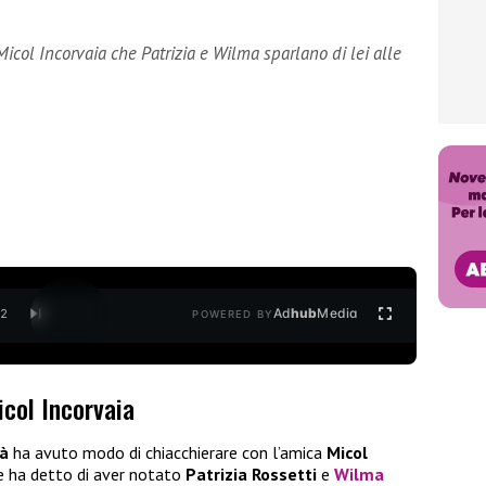
Micol Incorvaia che Patrizia e Wilma sparlano di lei alle
Ad
hub
Media
/
2
POWERED BY
icol Incorvaia
à
ha avuto modo di chiacchierare con l’amica
Micol
le ha detto di aver notato
Patrizia Rossetti
e
Wilma