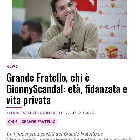
NEWS
Grande Fratello, chi è
GionnyScandal: età, fidanzata e
vita privata
YLENIA TARENZI COLOMBOTTI
|
22 MARZO 2026
CHI È
GRANDE FRATELLO
Tra i nuovi protagonisti del Grande Fratello c’è