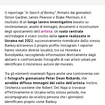
Il reportage
“In Search of Banksy”
, firmato dai giornalisti
Simon Gardner, James Pearson e Blake Morrison, è il
risultato di un
lungo lavoro investigativo
basato su
testimonianze, analisi di immagini, documenti e ricostruzioni
degli spostamenti dell’
artista
. Un
ruolo centrale
nell’indagine è stato svolto dalle
opere realizzate in
Ucraina nel 2022
, successivamente rivendicate dallo stesso
Banksy attraverso il proprio profilo Instagram. I reporter
hanno visitato diverse località, tra cui Horenka e
Borodyanka, raccogliendo informazioni direttamente dagli
abitanti e confrontando fotografie di vari artisti urbani per
identificare il misterioso autore dei murales.
Tra gli elementi esaminati figura anche una controversia con
il
fotografo giamaicano Peter Dean Rickards
, che
avrebbe diffuso immagini del volto dell’artista
. Inoltre,
l’inchiesta sostiene che Robert Del Naja si trovasse
effettivamente in Ucraina nello stesso periodo, ma
accompagnato da un’altra persona che i giornalisti
identificano proprio come Banksy.