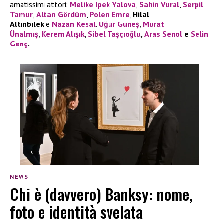
amatissimi attori:
Melike Ipek Yalova
,
Sahin Vural
,
Serpil
Tamur
,
Altan Gördüm
,
Polen Emre
,
Hilal
Altınbilek
e
Nazan Kesal
.
Uğur Güneş
,
Murat
Ünalmış
,
Kerem Alışık
,
Sibel Taşçıoğlu
,
Aras Senol
e
Selin
Genç
.
NEWS
Chi è (davvero) Banksy: nome,
foto e identità svelata