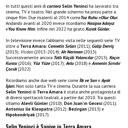
In tutti questi anni di
carriera
Selin Yeninci
ha lavorato tra
cinema, TV e teatro. Nel grande schermo ha preso parte a
cinque film. Due risalenti al 2014 come
Toz Ruhu
e
Olur Olur
.
Andando avanti al 2020 invece ricordiamo
Nasipse Adayız
e
You Know Him
.
Infine nel 2022 ha girato
Kurak Günler
.
In televisione invece l’abbiamo vista nelle seguenti serie TV
oltre a
Terra Amara:
Cennetin Sırları
(2011);
Galip Derviş
(2013);
Vicdan
(2013-2014);
Ah Neriman
(2015).
Successivamente ancora
Tatlı Küçük Yalancılar
(2015);
Kaçın
Kurası
(2016);
Yüz Yüze
(2017);
Avlu
(2018) e
Annenin Sırrıdır
Çocuk
(2022)
Ricordiamo anche due web serie come
İlk ve Son
e
Ayak
İşleri.
Non solo tanta TV e cinema. Durante la sua carriera
Selin Yeninci
di
Terra Amara
è stata anche protagonista di
di diversi spettacoli teatrali, a partire dal 2010. Tra questi
citiamo
Alevli Günler
(2010);
Don Juan’ın Gecesi
(2011);
Antonius ile Kleopatra
(2012);
Bezirgan
(2013) e
Hipokondriyak
(2017).
Selin Yeninci è Saniye in Terra Amara