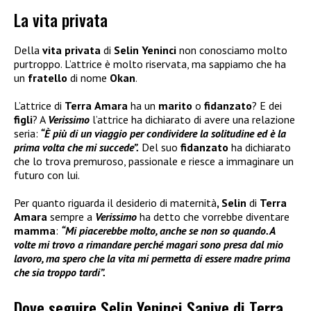
La vita privata
Della
vita
privata
di
Selin
Yeninci
non conosciamo molto
purtroppo. L’attrice è molto riservata, ma sappiamo che ha
un
fratello
di nome
Okan
.
L’attrice di
Terra
Amara
ha un
marito
o
fidanzato
? E dei
figli
? A
Verissimo
l’attrice ha dichiarato di avere una relazione
seria:
“È più di un viaggio per condividere la solitudine ed è la
prima volta che mi succede”.
Del suo
fidanzato
ha dichiarato
che lo trova premuroso, passionale e riesce a immaginare un
futuro con lui.
Per quanto riguarda il desiderio di maternità
, Selin
di
Terra
Amara
sempre a
Verissimo
ha detto che vorrebbe diventare
mamma
:
“Mi piacerebbe molto, anche se non so quando. A
volte mi trovo a rimandare perché magari sono presa dal mio
lavoro, ma spero che la vita mi permetta di essere madre prima
che sia troppo tardi”.
Dove seguire Selin Yeninci Saniye di Terra