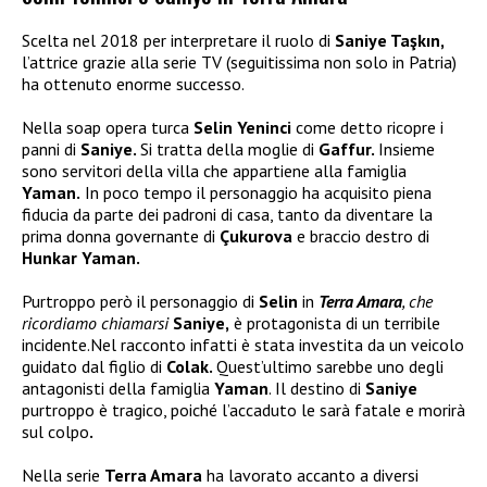
Scelta nel 2018 per interpretare il ruolo di
Saniye Taşkın,
l’attrice grazie alla serie TV (seguitissima non solo in Patria)
ha ottenuto enorme successo.
Nella soap opera turca
Selin Yeninci
come detto ricopre i
panni di
Saniye.
Si tratta della moglie di
Gaffur.
Insieme
sono servitori della villa che appartiene alla famiglia
Yaman.
In poco tempo il personaggio ha acquisito piena
fiducia da parte dei padroni di casa, tanto da diventare la
prima donna governante di
Çukurova
e braccio destro di
Hunkar Yaman.
Purtroppo però il personaggio di
Selin
in
Terra Amara
, che
ricordiamo chiamarsi
Saniye,
è protagonista di un terribile
incidente.Nel racconto infatti è stata investita da un veicolo
guidato dal figlio di
Colak.
Quest’ultimo sarebbe uno degli
antagonisti della famiglia
Yaman
. Il destino di
Saniye
purtroppo è tragico, poiché l’accaduto le sarà fatale e morirà
sul colpo
.
Nella serie
Terra Amara
ha lavorato accanto a diversi