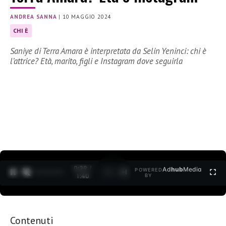
ANDREA SANNA
|
10 MAGGIO 2024
CHI È
Saniye di Terra Amara è interpretata da Selin Yeninci: chi è
l’attrice? Età, marito, figli e Instagram dove seguirla
0:30 /
Ad
hub
Media
POWERED
1
/
2
1:40
BY
Contenuti