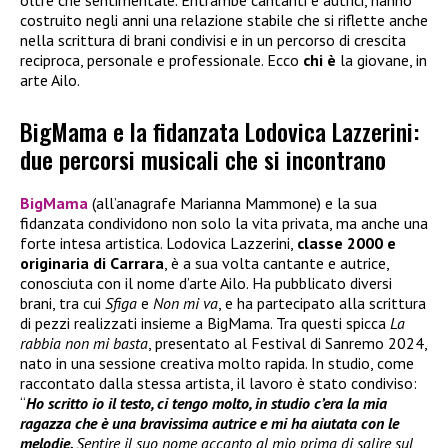
oltre che sentimentale. Entrambe cantanti e autrici, hanno
costruito negli anni una relazione stabile che si riflette anche
nella scrittura di brani condivisi e in un percorso di crescita
reciproca, personale e professionale. Ecco
chi è
la giovane, in
arte Ailo.
BigMama e la fidanzata Lodovica Lazzerini:
due percorsi musicali che si incontrano
BigMama
(all’anagrafe Marianna Mammone) e la sua
fidanzata condividono non solo la vita privata, ma anche una
forte intesa artistica. Lodovica Lazzerini,
classe 2000 e
originaria di Carrara
, è a sua volta cantante e autrice,
conosciuta con il nome d’arte Ailo. Ha pubblicato diversi
brani, tra cui
Sfiga
e
Non mi va
, e ha partecipato alla scrittura
di pezzi realizzati insieme a BigMama. Tra questi spicca
La
rabbia non mi basta
, presentato al Festival di Sanremo 2024,
nato in una sessione creativa molto rapida. In studio, come
raccontato dalla stessa artista, il lavoro è stato condiviso:
“
Ho scritto io il testo, ci tengo molto, in studio c’era la mia
ragazza che è una bravissima autrice e mi ha aiutata con le
melodie.
Sentire il suo nome accanto al mio prima di salire sul