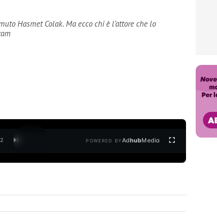
emuto Hasmet Colak. Ma ecco chi è l’attore che lo
gram
Ad
hub
Media
/
2
POWERED BY