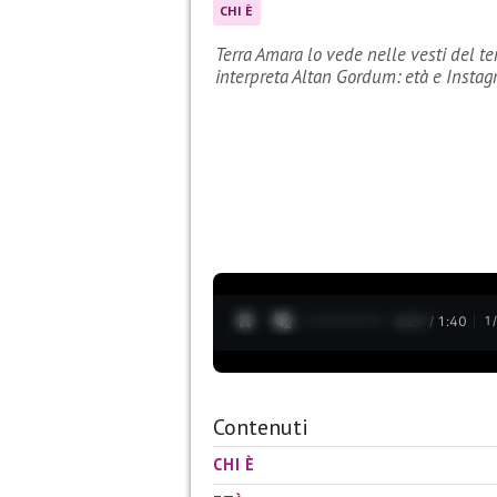
CHI È
Terra Amara lo vede nelle vesti del t
interpreta Altan Gordum: età e Insta
0:28 / 1:40
1
Contenuti
CHI È