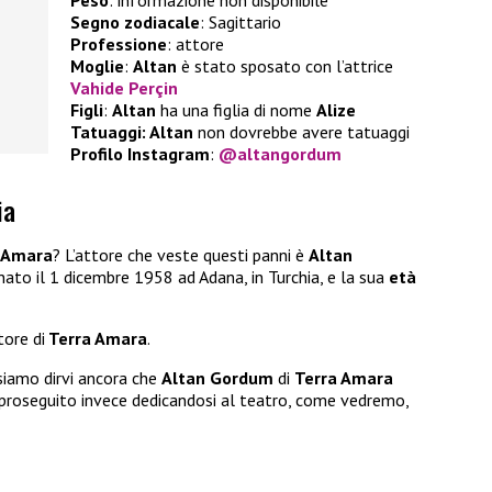
Peso
: informazione non disponibile
Segno zodiacale
: Sagittario
Professione
: attore
Moglie
:
Altan
è stato sposato con l’attrice
Vahide Perçin
Figli
:
Altan
ha una figlia di nome
Alize
Tatuaggi: Altan
non dovrebbe avere tatuaggi
Profilo Instagram
:
@altangordum
ia
 Amara
? L’attore che veste questi panni è
Altan
nato il 1 dicembre 1958 ad Adana, in Turchia, e la sua
età
tore di
Terra Amara
.
iamo dirvi ancora che
Altan Gordum
di
Terra Amara
 proseguito invece dedicandosi al teatro, come vedremo,