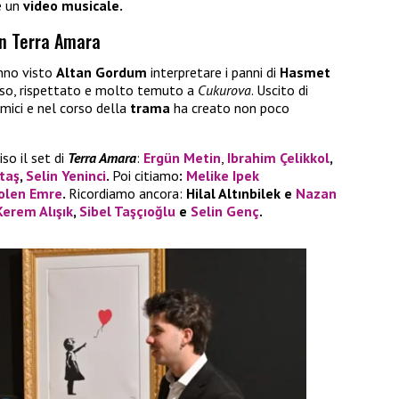
e un
video musicale.
n Terra Amara
nno visto
Altan Gordum
interpretare i panni di
Hasmet
toso, rispettato e molto temuto a
Cukurova
. Uscito di
emici e nel corso della
trama
ha creato non poco
so il set di
Terra Amara
:
Ergün Metin
,
Ibrahim Çelikkol
,
taş
,
Selin Yeninci
.
Poi citiamo
:
Melike Ipek
olen Emre
.
Ricordiamo ancora:
Hilal Altınbilek e
Nazan
Kerem Alışık
,
Sibel Taşçıoğlu
e
Selin Genç
.