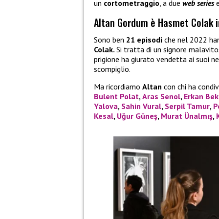
un
cortometraggio
, a due
web series
Altan Gordum è Hasmet Colak i
Sono ben
21 episodi
che nel 2022 ha
Colak.
Si tratta di un signore malavi
prigione ha giurato vendetta ai suoi n
scompiglio.
Ma ricordiamo
Altan
con chi ha condivi
Bulent Polat
,
Aras Senol
,
Erkan Bek
Yalova
,
Sahin Vural
,
Serpil Tamur
,
P
Kesal
,
Uğur Güneş
,
Murat Ünalmış
,