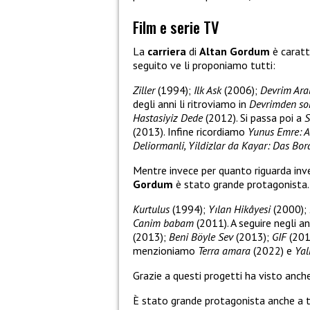
Film e serie TV
La
carriera
di
Altan Gordum
è caratt
seguito ve li proponiamo tutti:
Ziller
(1994);
Ilk Ask
(2006);
Devrim Ara
degli anni li ritroviamo in
Devrimden son
Hastasiyiz Dede
(2012). Si passa poi a
S
(2013). Infine ricordiamo
Yunus Emre: A
Deliormanli, Yildizlar da Kayar: Das Bor
Mentre invece per quanto riguarda in
Gordum
è stato grande protagonista.
Kurtulus
(1994);
Yılan Hikâyesi
(2000);
Canim babam
(2011). A seguire negli a
(2013);
Beni Böyle Sev
(2013);
GIF
(201
menzioniamo
Terra amara
(2022) e
Yal
Grazie a questi progetti ha visto anc
È stato grande protagonista anche a t