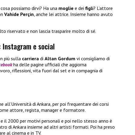
cosa possiamo dirvi? Ha una
moglie
e dei
figli
? L’attore
on
Vahide Perçin
, anche lei attrice. Insieme hanno avuto
to riservato e non lascia trasparire molto di sé.
 Instagram e social
in più sulla
carriera
di
Altan Gordum
vi consigliamo di
cebook
ha delle pagine ufficiali che aggiorna
oro, riflessioni, vita fuori dal set e in compagnia di
he all’Università di Ankara, per poi frequentare dei corsi
ome attore, regista, manager e formatore.
6 e il 2000 per motivi personali e poi nello stesso anno è
tro di Ankara insieme ad altri artisti formati. Poi ha preso
are al cinema e in TV.