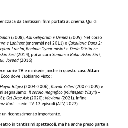
erizzata da tantissimi film portati al cinema. Qui di
balari
(2008),
Ask Geliyorum e Demez
(2009). Nel corso
ra e Labirent
(entrambi nel 2011) e
Çakallarla Dans 2:
eytan-i racim, Benimle Oynar misin?
e
Derin Düsün-ce
skin Sesi
(2014), poi ancora
Somuncu Baba: Askin Sirri
,
ak
,
Joypad
(2016)
vece
serie TV
e miniserie, anche in questo caso
Altan
 Ecco dove l’abbiamo visto:
Hayat Bilgisi
(2004-2006);
Kavak Yelleri
(2007-2009) e
nni segnaliamo:
Il secolo magnifico
(
Muhteşem Yüzyıl
) –
8);
Gel Dese Ask
(2020);
Mevlana
(2021). Infine
nız Kurt
– serie TV, 12 episodi (ATV, 2022).
he un riconoscimento importante.
eatro in tantissimi spettacoli, ma ha anche preso parte a