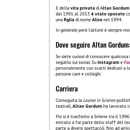
E della
vita privata
di A
ltan Gordum
dal 1991 al 2013
è stato sposato
c
una
figlia
di nome
Alize
nel 1994.
In generale però l’attore è sempre mol
Dove seguire Altan Gordum:
Se siete curiosi di conoscere qualcosa 
seguirlo sui social. Su
Instagram
e
Fa
personalmente con scatti dedicati a lav
persone care e colleghi.
Carriera
Conseguita la
Laurea in Scienze
politic
teatrali,
Altan Gordum
ha lavorato c
Poi si è trasferito a Smirne tra il 199
entrato a far parte dello staff del tea
parte a diversi spettacoli, fino ad arriv