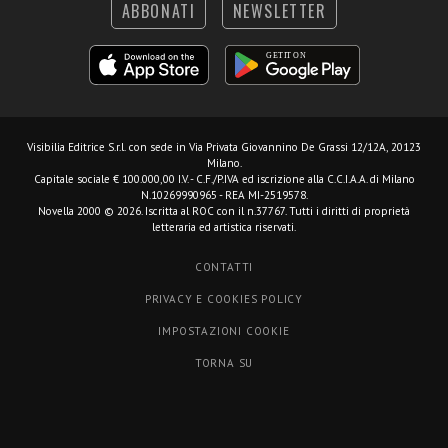
ABBONATI
NEWSLETTER
Visibilia Editrice S.r.l.
con sede in Via Privata Giovannino De Grassi 12/12A, 20123
Milano.
Capitale sociale € 100.000,00 I.V. - C.F./P.IVA ed iscrizione alla C.C.I.A.A. di Milano
N.10269990965 - REA MI-2519578.
Novella 2000 © 2026. Iscritta al ROC con il n.37767. Tutti i diritti di proprietà
letteraria ed artistica riservati.
CONTATTI
PRIVACY E COOKIES POLICY
IMPOSTAZIONI COOKIE
TORNA SU