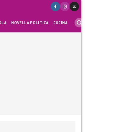
OLA
NOVELLA POLITICA
CUCINA