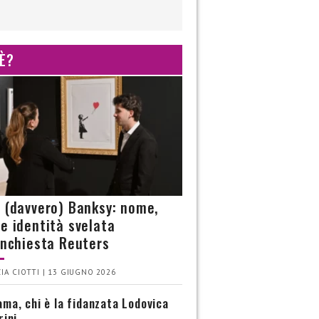
 È?
è (davvero) Banksy: nome,
 e identità svelata
’inchiesta Reuters
IA CIOTTI | 13 GIUGNO 2026
ma, chi è la fidanzata Lodovica
rini