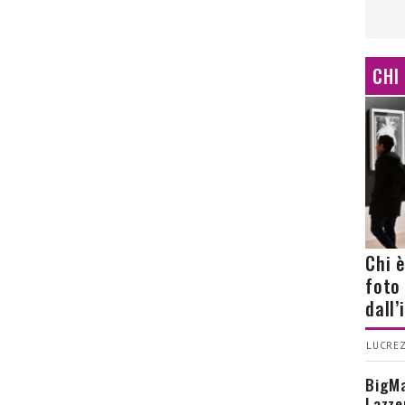
CHI
Chi 
foto
dall
LUCREZ
BigMa
Lazze