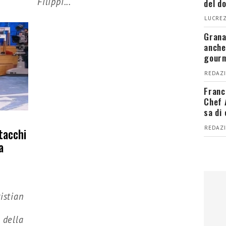
Filippi...
del d
LUCREZ
Grana
anche
gour
REDAZI
Franc
Chef 
sa di
REDAZI
 tacchi
a
istian
 della