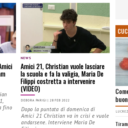
CUC
NEWS
 Amici
Amici 21, Christian vuole lasciare
ram
la scuola e fa la valigia, Maria De
Filippi costretta a intervenire
(VIDEO)
Come
tian
buon
1,
DEBORA PARIGI
|
28 FEB 2022
a fino
Dopo la puntata di domenica di
LUCREZ
Amici 21 Christian va in crisi e vuole
andarsene. Interviene Maria De
Tiram