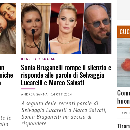
CUC
REALITY • SOCIAL
un
Sonia Bruganelli rompe il silenzio e
miche
risponde alle parole di Selvaggia
a
Lucarelli e Marco Salvati
Come
ANDREA SANNA
|
14 OTT 2024
buon
A seguito delle recenti parole di
Selvaggia Lucarelli a Marco Salvati,
LUCREZ
Sonia Bruganelli ha deciso di
te le
rispondere...
alla
Tiram