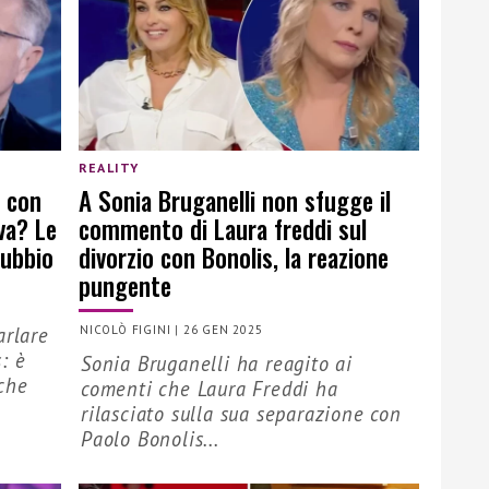
REALITY
s con
A Sonia Bruganelli non sfugge il
va? Le
commento di Laura freddi sul
dubbio
divorzio con Bonolis, la reazione
pungente
arlare
NICOLÒ FIGINI
|
26 GEN 2025
: è
Sonia Bruganelli ha reagito ai
che
comenti che Laura Freddi ha
rilasciato sulla sua separazione con
Paolo Bonolis...