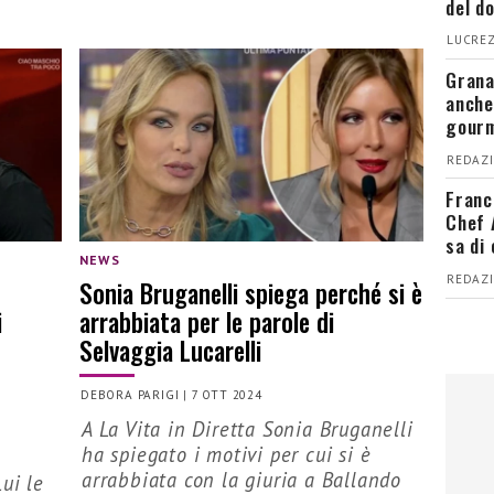
del d
LUCREZ
Grana
anche
gour
REDAZI
Franc
Chef 
sa di
NEWS
REDAZI
Sonia Bruganelli spiega perché si è
i
arrabbiata per le parole di
Selvaggia Lucarelli
DEBORA PARIGI
|
7 OTT 2024
A La Vita in Diretta Sonia Bruganelli
ha spiegato i motivi per cui si è
arrabbiata con la giuria a Ballando
ui le