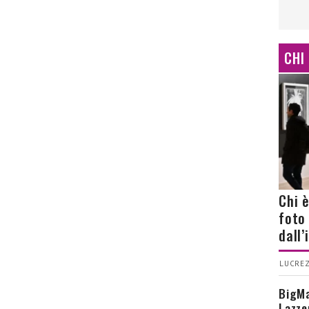
CHI
Chi 
foto
dall
LUCREZ
BigMa
Lazze