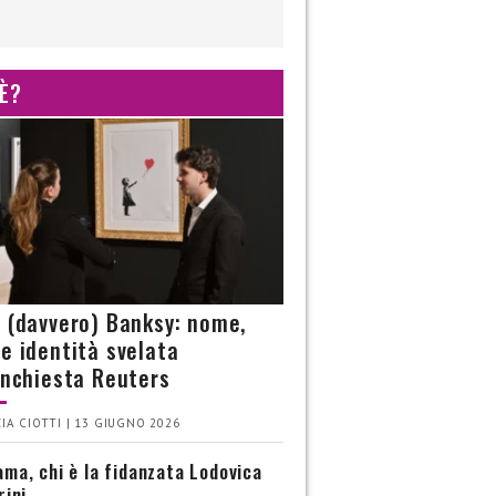
 È?
è (davvero) Banksy: nome,
 e identità svelata
’inchiesta Reuters
IA CIOTTI | 13 GIUGNO 2026
ma, chi è la fidanzata Lodovica
rini