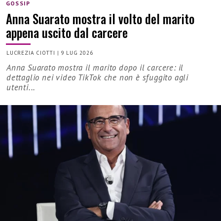
GOSSIP
Anna Suarato mostra il volto del marito
appena uscito dal carcere
LUCREZIA CIOTTI
|
9 LUG 2026
Anna Suarato mostra il marito dopo il carcere: il
dettaglio nei video TikTok che non è sfuggito agli
utenti...