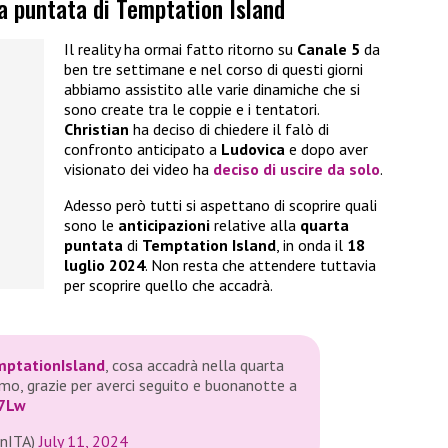
ta puntata di Temptation Island
Il reality ha ormai fatto ritorno su
Canale 5
da
ben tre settimane e nel corso di questi giorni
abbiamo assistito alle varie dinamiche che si
sono create tra le coppie e i tentatori.
Christian
ha deciso di chiedere il falò di
confronto anticipato a
Ludovica
e dopo aver
visionato dei video ha
deciso di uscire da solo
.
Adesso però tutti si aspettano di scoprire quali
sono le
anticipazioni
relative alla
quarta
puntata
di
Temptation Island
, in onda il
18
luglio 2024
. Non resta che attendere tuttavia
per scoprire quello che accadrà.
ptationIsland
, cosa accadrà nella quarta
mo, grazie per averci seguito e buonanotte a
g7Lw
onITA)
July 11, 2024