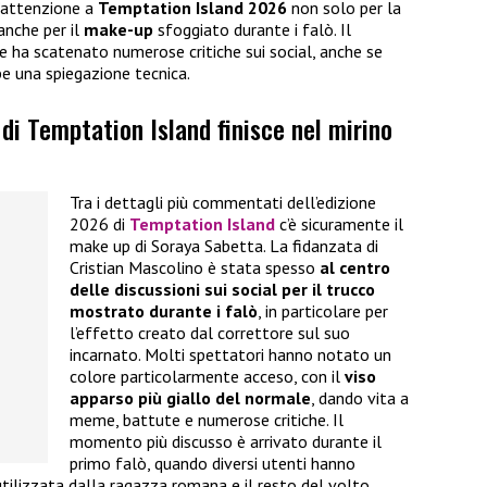
l’attenzione a
Temptation Island 2026
non solo per la
anche per il
make-up
sfoggiato durante i falò. Il
e ha scatenato numerose critiche sui social, anche se
bbe una spiegazione tecnica.
di Temptation Island finisce nel mirino
Tra i dettagli più commentati dell’edizione
2026 di
Temptation Island
c’è sicuramente il
make up di Soraya Sabetta. La fidanzata di
Cristian Mascolino è stata spesso
al centro
delle discussioni sui social per il trucco
mostrato durante i falò
, in particolare per
l’effetto creato dal correttore sul suo
incarnato. Molti spettatori hanno notato un
colore particolarmente acceso, con il
viso
apparso più giallo del normale
, dando vita a
meme, battute e numerose critiche. Il
momento più discusso è arrivato durante il
primo falò, quando diversi utenti hanno
utilizzata dalla ragazza romana e il resto del volto.