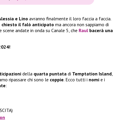
Alessia e Lino
avranno finalmente il loro faccia a faccia.
 chiesto il
falò anticipato
ma ancora non sappiamo di
lle scene andate in onda su Canale 5, che
Raul
bacerà una
2024!
ticipazioni
della
quarta puntata
di
Temptation Island
,
iamo ripassare chi sono le
coppie
. Ecco tutti i
nomi
e i
ate
:
SCITA)
non