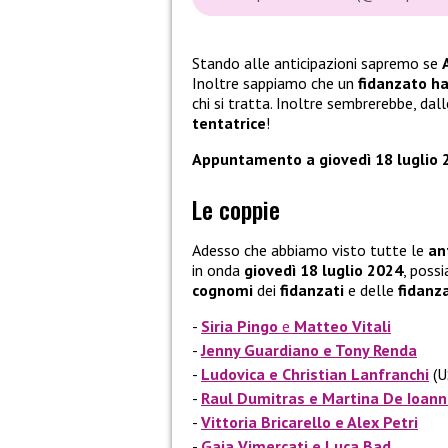
Stando alle anticipazioni sapremo se
Inoltre sappiamo che un
fidanzato ha
chi si tratta. Inoltre sembrerebbe, da
tentatrice
!
Appuntamento a giovedì 18 luglio 
Le coppie
Adesso che abbiamo visto tutte le
an
in onda
giovedì 18 luglio 2024
, poss
cognomi
dei
fidanzati
e delle
fidanz
Siria Pingo
e
Matteo Vitali
Jenny Guardiano e Tony Renda
Ludovica e Christian Lanfranchi
(U
Raul Dumitras e Martina De Ioan
Vittoria Bricarello e Alex Petri
Gaia Vimercati e Luca Bad