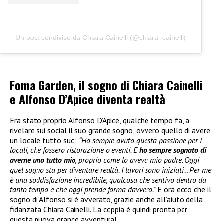
Un post condiviso da Chiara Cainelli (@chiara_cainelli)
Foma Garden, il sogno di Chiara Cainelli
e Alfonso D’Apice diventa realtà
Era stato proprio Alfonso D’Apice, qualche tempo fa, a
rivelare sui social il suo grande sogno, ovvero quello di avere
un locale tutto suo:
“Ho sempre avuto questa passione per i
locali, che fossero ristorazione o eventi. E
ho sempre sognato di
averne uno tutto mio
, proprio come lo aveva mio padre. Oggi
quel sogno sta per diventare realtà. I lavori sono iniziati…Per me
è una soddisfazione incredibile, qualcosa che sentivo dentro da
tanto tempo e che oggi prende forma davvero.”
E ora ecco che il
sogno di Alfonso si è avverato, grazie anche all’aiuto della
fidanzata Chiara Cainelli. La coppia è quindi pronta per
questa nuova grande avventura!