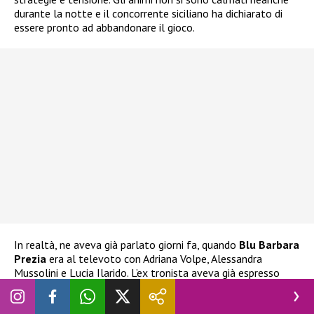
durante la notte e il concorrente siciliano ha dichiarato di
essere pronto ad abbandonare il gioco.
In realtà, ne aveva già parlato giorni fa, quando
Blu Barbara
Prezia
era al televoto con Adriana Volpe, Alessandra
Mussolini e Lucia Ilarido. L’ex tronista aveva già espresso
l’intenzione di ritirarsi
nel caso Blu fosse stata eliminata.
Ha espresso la stessa decisione anche alla stessa Prezia, che