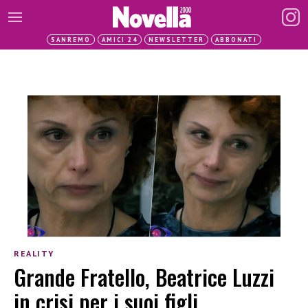
SANREMO
AMICI 24
NEWSLETTER
ABBONATI
REALITY
Grande Fratello, Beatrice Luzzi
in crisi per i suoi figli