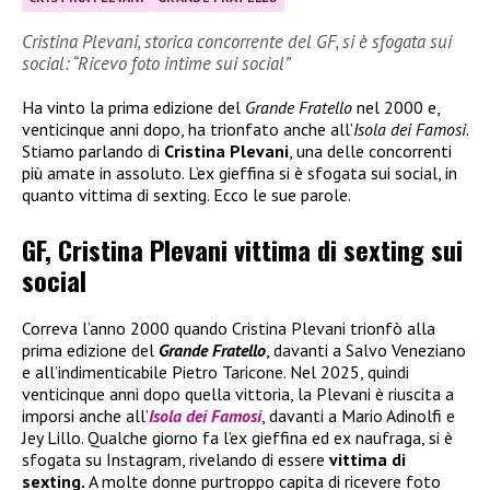
Cristina Plevani, storica concorrente del GF, si è sfogata sui
social: “Ricevo foto intime sui social”
Ha vinto la prima edizione del
Grande Fratello
nel 2000 e,
venticinque anni dopo, ha trionfato anche all’
Isola dei Famosi
.
Stiamo parlando di
Cristina Plevani
, una delle concorrenti
più amate in assoluto. L’ex gieffina si è sfogata sui social, in
quanto vittima di sexting. Ecco le sue parole.
GF, Cristina Plevani vittima di sexting sui
social
Correva l’anno 2000 quando Cristina Plevani trionfò alla
prima edizione del
Grande Fratello
, davanti a Salvo Veneziano
e all’indimenticabile Pietro Taricone. Nel 2025, quindi
venticinque anni dopo quella vittoria, la Plevani è riuscita a
imporsi anche all’
Isola dei Famosi
, davanti a Mario Adinolfi e
Jey Lillo. Qualche giorno fa l’ex gieffina ed ex naufraga, si è
sfogata su Instagram, rivelando di essere
vittima di
sexting.
A molte donne purtroppo capita di ricevere foto