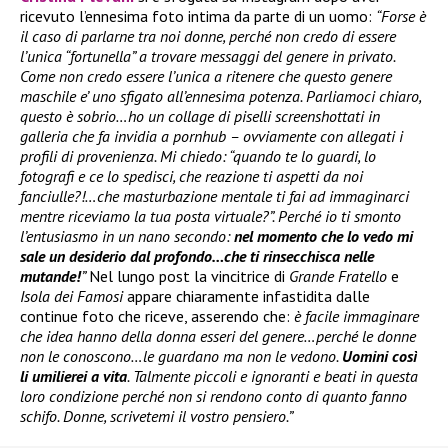
ricevuto l’ennesima foto intima da parte di un uomo:
“Forse è
il caso di parlarne tra noi donne, perché non credo di essere
l’unica “fortunella” a trovare messaggi del genere in privato.
Come non credo essere l’unica a ritenere che questo genere
maschile e’ uno sfigato all’ennesima potenza. Parliamoci chiaro,
questo è sobrio…ho un collage di piselli screenshottati in
galleria che fa invidia a pornhub – ovviamente con allegati i
profili di provenienza. Mi chiedo: “quando te lo guardi, lo
fotografi e ce lo spedisci, che reazione ti aspetti da noi
fanciulle?!…che masturbazione mentale ti fai ad immaginarci
mentre riceviamo la tua posta virtuale?”. Perché io ti smonto
l’entusiasmo in un nano secondo:
nel momento che lo vedo mi
sale un desiderio dal profondo…che ti rinsecchisca nelle
mutande!
”
Nel lungo post la vincitrice di
Grande Fratello
e
Isola dei Famosi
appare chiaramente infastidita dalle
continue foto che riceve, asserendo che:
è facile immaginare
che idea hanno della donna esseri del genere…perché le donne
non le conoscono…le guardano ma non le vedono.
Uomini così
li umilierei a vita
. Talmente piccoli e ignoranti e beati in questa
loro condizione perché non si rendono conto di quanto fanno
schifo. Donne, scrivetemi il vostro pensiero.”