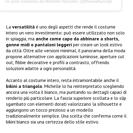
Un post condiviso da Michelle Hunziker (@therealhunzigram)
La
versatilità
è uno degli aspetti che rende il costume
intero un vero investimento: può essere utilizzato non solo
in spiaggia, ma
anche come capo da abbinare a shorts,
gonne midi o pantaloni leggeri
per creare un look estivo
da città. Oltre alle versioni minimal, il panorama della moda
propone alternative con applicazioni luminose, aperture cut
out, fibbie decorative e profili a contrasto, offrendo
soluzioni adatte a ogni personalità.
Accanto al costume intero, resta intramontabile anche il
bikini a triangolo
. Michelle lo ha reinterpretato scegliendo
ancora una volta il bianco, ma puntando su dettagli capaci di
renderlo più particolare. La fascia superiore scollata e lo slip
sgambato con elementi dorati valorizzano la silhouette e
aggiungono un tocco prezioso a un modello
tradizionalmente semplice. Una scelta che conferma come il
bikini bianco sia una certezza dello stile estivo.