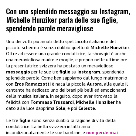
Con uno splendido messaggio su Instagram,
Michelle Hunziker parla delle sue figlie,
spendendo parole meravigliose
Uno dei volti più amati dello spettacolo italiano e del
piccolo schermo è senza dubbio quello di
Michelle Hunziker
.
Oltre ad essere una grande conduttrice, la showgirl è anche
una meravigliosa madre e moglie, e proprio nelle ultime ore
la presentatrice svizzera ha postato un meraviglioso
messaggio
per le sue tre
figlie
su
Instagram
, spendendo
splendide parole. Come ben sappiamo dal lungo matrimonio
con
Eros Ramazzotti
è nata la piccola
Aurora
, alla quale il
cantante ha dedicato uno dei brani più belli ed emozionanti
della musica italiana. In seguito, dopo aver ritrovato la
felicità con
Tommaso Trussardi
,
Michelle Hunziker
ha
dato alla luce dapprima
Sole
, e poi
Celeste
.
Le tre
figlie
sono senza dubbio la ragione di vita della
conduttrice. La bella svizzera infatti ama
incondizionatamente le sue bambine, e
non perde mai