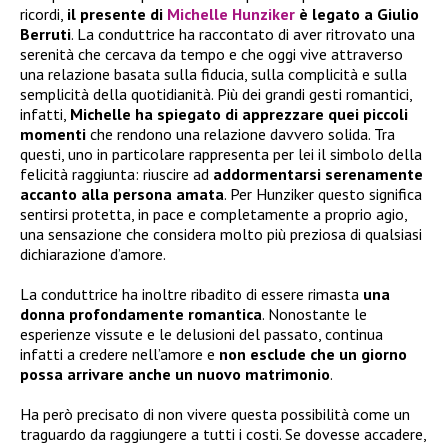
ricordi,
il presente di
Michelle Hunziker
è legato a Giulio
Berruti
. La conduttrice ha raccontato di aver ritrovato una
serenità che cercava da tempo e che oggi vive attraverso
una relazione basata sulla fiducia, sulla complicità e sulla
semplicità della quotidianità. Più dei grandi gesti romantici,
infatti,
Michelle ha spiegato di apprezzare quei piccoli
momenti
che rendono una relazione davvero solida. Tra
questi, uno in particolare rappresenta per lei il simbolo della
felicità raggiunta: riuscire ad
addormentarsi serenamente
accanto alla persona amata
. Per Hunziker questo significa
sentirsi protetta, in pace e completamente a proprio agio,
una sensazione che considera molto più preziosa di qualsiasi
dichiarazione d’amore.
La conduttrice ha inoltre ribadito di essere rimasta
una
donna profondamente romantica
. Nonostante le
esperienze vissute e le delusioni del passato, continua
infatti a credere nell’amore e
non esclude che un giorno
possa arrivare anche un nuovo matrimonio
.
Ha però precisato di non vivere questa possibilità come un
traguardo da raggiungere a tutti i costi. Se dovesse accadere,