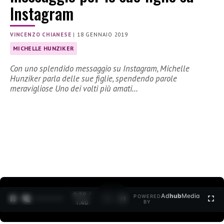
Instagram
VINCENZO CHIANESE
|
18 GENNAIO 2019
MICHELLE HUNZIKER
Con uno splendido messaggio su Instagram, Michelle
Hunziker parla delle sue figlie, spendendo parole
meravigliose Uno dei volti più amati…
0:30 /
Ad
hub
Media
POWERED
1
/
2
1:40
BY