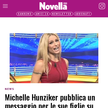
SANREMO
AMICI 24
NEWSLETTER
ABBONATI
NEWS
Michelle Hunziker pubblica un
messaggio per le sue figlie su