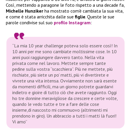
Così, mettendo a paragone le foto rispetto a una decade fa,
Michelle Hunziker
ha mostrato com’è cambiata la sua vita,
e come è stata arricchita dalle sue
figlie
. Queste le sue
parole condivise sul suo
profilo
Instagram
:
“La mia 10 year challenge poteva solo essere così! In
10 anni per me sono cambiate moltissime cose. In 10
anni puoi raggiungere davvero tanto. Nella vita
privata come nel lavoro. Mettete sempre tante
pedine sulla vostra “scacchiera”. Più ne mettete, più
rischiate, più siete un po’ matti, più vi divertirete e
vivrete una vita intensa. Ovviamente non sarà esente
da momenti difficili, ma un giorno potrete guardarvi
indietro e gioire di tutto ciò che avete raggiunto. Oggi
ho tre donnine meravigliose da crescere e certe volte,
quando le vedo tutte e tre a fare delle cose
insieme,di nascosto mi commuovo (altrimenti mi
prendono in giro). Un abbraccio a tutti i matti là fuori!
Vi amo”