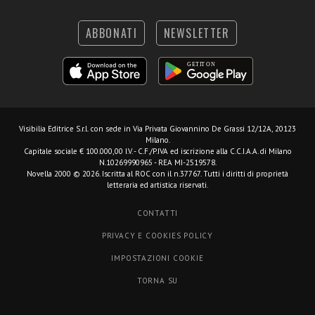
ABBONATI
NEWSLETTER
Visibilia Editrice S.r.l.
con sede in Via Privata Giovannino De Grassi 12/12A, 20123
Milano.
Capitale sociale € 100.000,00 I.V. - C.F./P.IVA ed iscrizione alla C.C.I.A.A. di Milano
N.10269990965 - REA MI-2519578.
Novella 2000 © 2026. Iscritta al ROC con il n.37767. Tutti i diritti di proprietà
letteraria ed artistica riservati.
CONTATTI
PRIVACY E COOKIES POLICY
IMPOSTAZIONI COOKIE
TORNA SU