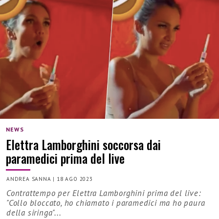
NEWS
Elettra Lamborghini soccorsa dai
paramedici prima del live
ANDREA SANNA
|
18 AGO 2023
Contrattempo per Elettra Lamborghini prima del live:
"Collo bloccato, ho chiamato i paramedici ma ho paura
della siringa"...