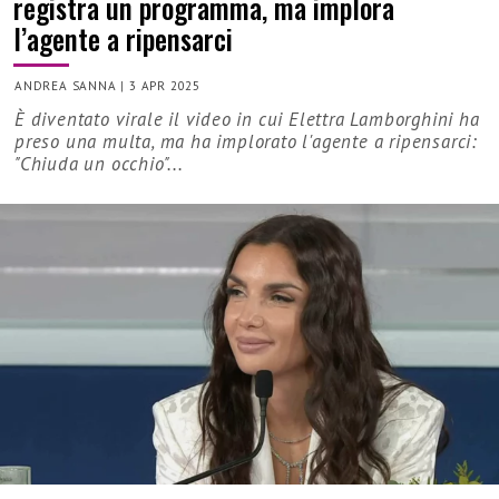
registra un programma, ma implora
l’agente a ripensarci
ANDREA SANNA
|
3 APR 2025
È diventato virale il video in cui Elettra Lamborghini ha
preso una multa, ma ha implorato l'agente a ripensarci:
"Chiuda un occhio"...