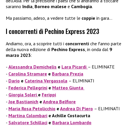
dell’Asia. Per la precisione i paesi che si andranno a toccare
saranno
India
,
Borneo malese
e
Cambogia
.
Ma passiamo, adeso, a vedere tutte le
coppie
in gara…
I concorrenti di Pechino Express 2023
Andiamo, ora, a scoprire tutti i
concorrenti
che fanno parte
della nuova edizione di
Pechino Express
, in onda dal
9
marzo 2023
:
Alessandra Demichelis
e
Lara Picardi
– ELIMINATE
Carolina Stramare
e
Barbara Prezja
Dario
e
Caterina Vergassola
– ELIMINATI
Federica Pellegrini
e
Matteo Giunta
Giorgia Soleri
e
Ferippi
Joe Bastianich
e
Andrea Belfiore
Maria Rosa Petolicchio
e
Andrea Di Piero
– ELIMINATI
Martina Colombari
e Achille Costacurta
Salvatore Schillaci
e
Barbara Lombardo