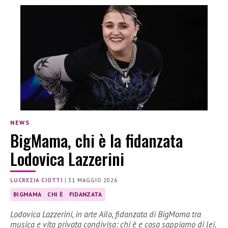
NEWS
BigMama, chi è la fidanzata
Lodovica Lazzerini
LUCREZIA CIOTTI
|
31 MAGGIO 2026
BIGMAMA
CHI È
FIDANZATA
Lodovica Lazzerini, in arte Ailo, fidanzata di BigMama tra
musica e vita privata condivisa: chi è e cosa sappiamo di lei.