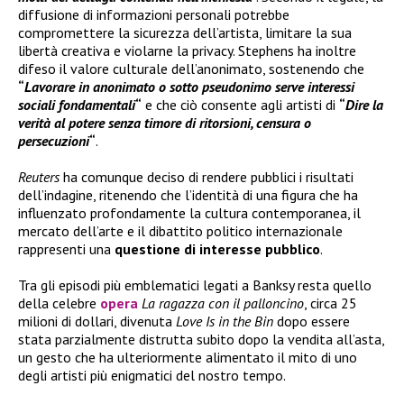
diffusione di informazioni personali potrebbe
compromettere la sicurezza dell’artista, limitare la sua
libertà creativa e violarne la privacy. Stephens ha inoltre
difeso il valore culturale dell’anonimato, sostenendo che
“
Lavorare in anonimato o sotto pseudonimo serve interessi
sociali fondamentali
“
e che ciò consente agli artisti di
“
Dire la
verità al potere senza timore di ritorsioni, censura o
persecuzioni
“
.
Reuters
ha comunque deciso di rendere pubblici i risultati
dell’indagine, ritenendo che l’identità di una figura che ha
influenzato profondamente la cultura contemporanea, il
mercato dell’arte e il dibattito politico internazionale
rappresenti una
questione di interesse pubblico
.
Tra gli episodi più emblematici legati a Banksy resta quello
della celebre
opera
La ragazza con il palloncino
, circa 25
milioni di dollari, divenuta
Love Is in the Bin
dopo essere
stata parzialmente distrutta subito dopo la vendita all’asta,
un gesto che ha ulteriormente alimentato il mito di uno
degli artisti più enigmatici del nostro tempo.