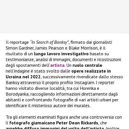
Il reportage
“In Search of Banksy”
, firmato dai giornalisti
Simon Gardner, James Pearson e Blake Morrison, è il
risultato di un
lungo lavoro investigativo
basato su
testimonianze, analisi di immagini, documenti e ricostruzioni
degli spostamenti dell’
artista
. Un
ruolo centrale
nell’indagine è stato svolto dalle
opere realizzate in
Ucraina nel 2022
, successivamente rivendicate dallo stesso
Banksy attraverso il proprio profilo Instagram. I reporter
hanno visitato diverse località, tra cui Horenka e
Borodyanka, raccogliendo informazioni direttamente dagli
abitanti e confrontando fotografie di vari artisti urbani per
identificare il misterioso autore dei murales.
Tra gli elementi esaminati figura anche una controversia con
il
fotografo giamaicano Peter Dean Rickards
, che
avrebbe diffuso immagini del volto dell’artista
. Inoltre,