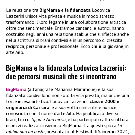
La relazione tra
BigMama
e la
fidanzata
Lodovica
Lazzerini unisce vita privata e musica in modo stretto,
trasformando il loro legame in una collaborazione artistica
oltre che sentimentale. Entrambe cantanti e autrici, hanno
costruito negli anni una relazione stabile che si riflette anche
nella scrittura di brani condivisi e in un percorso di crescita
reciproca, personale e professionale. Ecco
chi è
la giovane, in
arte Ailo.
BigMama e la fidanzata Lodovica Lazzerini:
due percorsi musicali che si incontrano
BigMama
(all’anagrafe Marianna Mammone) e la sua
fidanzata condividono non solo la vita privata, ma anche una
forte intesa artistica. Lodovica Lazzerini,
classe 2000 e
originaria di Carrara
, è a sua volta cantante e autrice,
conosciuta con il nome d’arte Ailo. Ha pubblicato diversi
brani, tra cui
Sfiga
e
Non mi va
, e ha partecipato alla scrittura
di pezzi realizzati insieme a BigMama. Tra questi spicca
La
rabbia non mi basta
, presentato al Festival di Sanremo 2024,