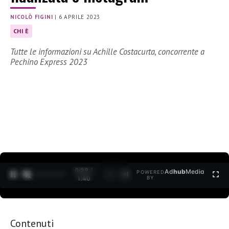
NICOLÒ FIGINI
|
6 APRILE 2023
CHI È
Tutte le informazioni su Achille Costacurta, concorrente a
Pechino Express 2023
0:30 /
Ad
hub
Media
POWERED
1
/
2
1:40
BY
Contenuti