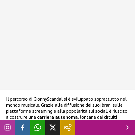
Il percorso di GionnyScandal si è sviluppato soprattutto nel
mondo musicale. Grazie alla diffusione dei suoi brani sulle
piattaforme streaming e alla popolarità sui social, è riuscito
a costruire una
carriera autonoma
, lontana dai circuiti
tradizionali ma molto efficace nel contesto digitale. La sua
comunicazione diretta con i fan e la capacità di creare