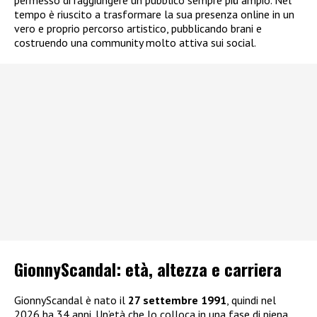
permesso di raggiungere un pubblico sempre più ampio. Nel
tempo è riuscito a trasformare la sua presenza online in un
vero e proprio percorso artistico, pubblicando brani e
costruendo una community molto attiva sui social.
GionnyScandal: e
tà, altezza e carriera
GionnyScandal è nato il
27 settembre 1991
, quindi nel
2026 ha 34 anni. Un’età che lo colloca in una fase di piena