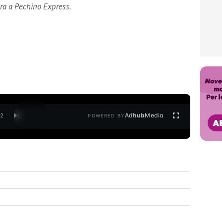
ara a Pechino Express.
Ad
hub
Media
/
2
POWERED BY