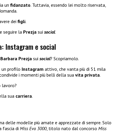
bia un
fidanzato
. Tuttavia, essendo lei molto riservata,
 domanda.
vere dei
figli
.
e seguire la
Prezja
sui
social
.
a: Instagram e social
e
Barbara Prezja
sui
social
? Scopriamolo.
 un profilo
Instagram
attivo, che vanta più di 51 mila
condivide i momenti più belli della sua
vita privata
.
o lavoro?
ella sua
carriera
.
na delle modelle più amate e apprezzate di sempre. Solo
a fascia di
Miss Eva 3000
, titolo nato dal concorso
Miss