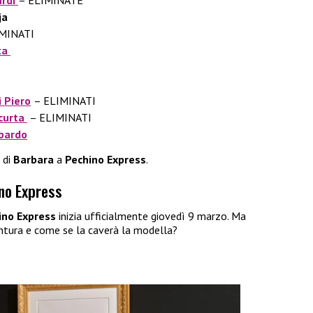
ja
IMINATI
ta
 Piero
– ELIMINATI
acurta
– ELIMINATI
bardo
di
Barbara
a
Pechino Express
.
ino Express
ino Express
inizia ufficialmente giovedì 9 marzo. Ma
ntura e come se la caverà la modella?