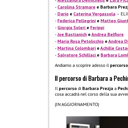
Carolina Stramare
e Barbara Prez
Dario
e
Caterina Vergassola
– EL
Federica Pellegrini
e
Matteo Giun
Giorgia Soleri
e
Ferippi
Joe Bastianich
e
Andrea Belfiore
Maria Rosa Petolicchio
e
Andrea Di
Martina Colombari
e
Achille Cost
Salvatore Schillaci
e
Barbara Lom
Andiamo a scoprire adesso il
percorso
Il percorso di Barbara a Pech
Il
percorso
di
Barbara Prezja
a
Pech
cosa accadrà nel corso della sua avve
(IN AGGIORNAMENTO)