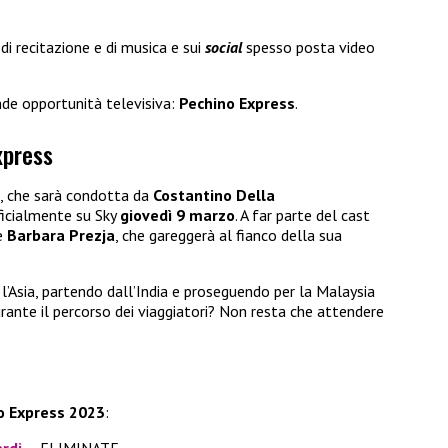
di recitazione e di musica e sui
social
spesso posta video
nde opportunità televisiva:
Pechino Express
.
xpress
, che sarà condotta da
Costantino Della
fficialmente su Sky
giovedì 9 marzo
. A far parte del cast
he
Barbara Prezja
, che gareggerà al fianco della sua
l’Asia, partendo dall’India e proseguendo per la Malaysia
ante il percorso dei viaggiatori? Non resta che attendere
o Express 2023
:
ardi
– ELIMINATE