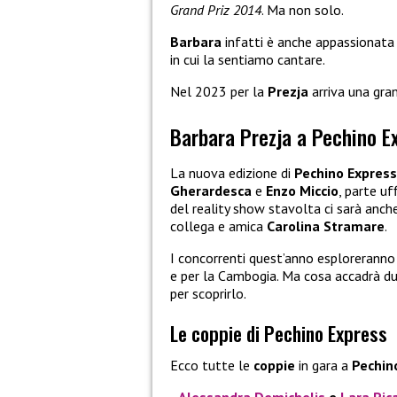
Grand Priz 2014
. Ma non solo.
Barbara
infatti è anche appassionata 
in cui la sentiamo cantare.
Nel 2023 per la
Prezja
arriva una gra
Barbara Prezja a Pechino E
La nuova edizione di
Pechino Express
Gherardesca
e
Enzo Miccio
, parte u
del reality show stavolta ci sarà anc
collega e amica
Carolina Stramare
.
I concorrenti quest’anno esploreranno 
e per la Cambogia. Ma cosa accadrà dur
per scoprirlo.
Le coppie di Pechino Express
Ecco tutte le
coppie
in gara a
Pechin
Alessandra Demichelis
e
Lara Pic