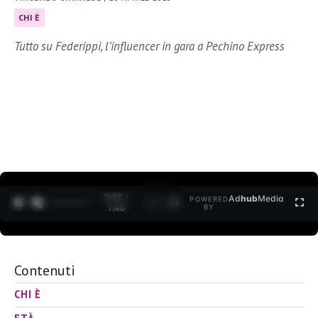
CHI È
Tutto su Federippi, l’influencer in gara a Pechino Express
0:30 /
Ad
hub
Media
POWERED
1
/
2
1:40
BY
Contenuti
CHI È