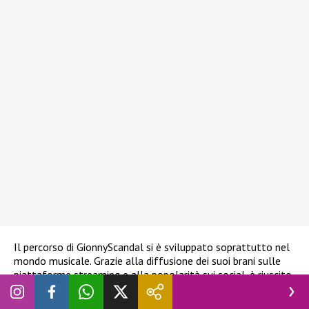
Il percorso di GionnyScandal si è sviluppato soprattutto nel
mondo musicale. Grazie alla diffusione dei suoi brani sulle
piattaforme streaming e alla popolarità sui social, è riuscito
a costruire una
carriera autonoma
, lontana dai circuiti
tradizionali ma molto efficace nel contesto digitale. La sua