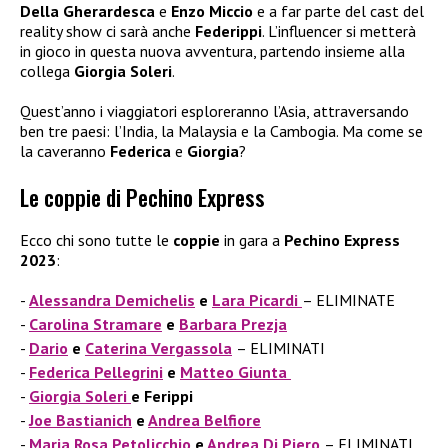
Della Gherardesca
e
Enzo Miccio
e a far parte del cast del
reality show ci sarà anche
Federippi
. L’influencer si metterà
in gioco in questa nuova avventura, partendo insieme alla
collega
Giorgia
Soleri
.
Quest’anno i viaggiatori esploreranno l’Asia, attraversando
ben tre paesi: l’India, la Malaysia e la Cambogia. Ma come se
la caveranno
Federica
e
Giorgia
?
Le coppie di Pechino Express
Ecco chi sono tutte le
coppie
in gara a
Pechino Express
2023
:
Alessandra Demichelis
e
Lara Picardi
– ELIMINATE
Carolina Stramare
e
Barbara Prezja
Dario
e
Caterina Vergassola
– ELIMINATI
Federica Pellegrini
e
Matteo Giunta
Giorgia Soleri
e Ferippi
Joe Bastianich
e
Andrea Belfiore
Maria Rosa Petolicchio
e
Andrea Di Piero
– ELIMINATI