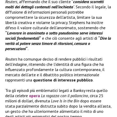
Reuters
, affermando che il suo cliente “
considera scorretti
molti dei dettagli contenuti nell’inchiesta
“. Secondo il legale, la
diffusione di informazioni personali potrebbe
compromettere la sicurezza dell’artista, limitare la sua
libertà creativa e violarne la privacy. Stephens ha inoltre
difeso il valore culturale dell’anonimato, sostenendo che
“
Lavorare in anonimato o sotto pseudonimo serve interessi
sociali fondamentali
“
e che ciò consente agli artisti di
“
Dire la
verità al potere senza timore di ritorsioni, censura o
persecuzioni
“
.
Reuters
ha comunque deciso di rendere pubblici i risultati
dell’indagine, ritenendo che l’identità di una figura che ha
influenzato profondamente la cultura contemporanea, il
mercato dell’arte e il dibattito politico internazionale
rappresenti una
questione di interesse pubblico
.
Tra gli episodi più emblematici legati a Banksy resta quello
della celebre
opera
La ragazza con il palloncino
, circa 25
milioni di dollari, divenuta
Love Is in the Bin
dopo essere
stata parzialmente distrutta subito dopo la vendita all’asta,
un gesto che ha ulteriormente alimentato il mito di uno
degli artisti più enigmatici del nostro tempo.