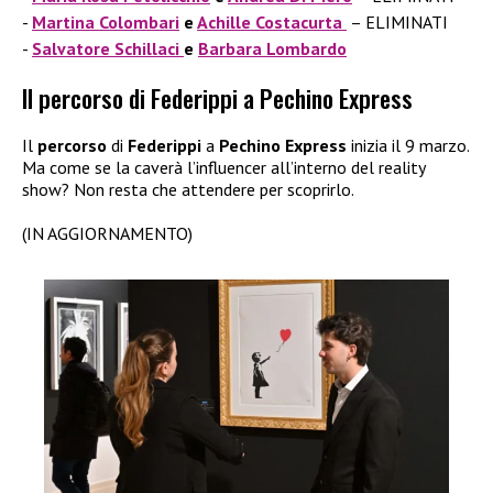
Martina Colombari
e
Achille Costacurta
– ELIMINATI
Salvatore Schillaci
e
Barbara Lombardo
Il percorso di Federippi a Pechino Express
Il
percorso
di
Federippi
a
Pechino Express
inizia il 9 marzo.
Ma come se la caverà l’influencer all’interno del reality
show? Non resta che attendere per scoprirlo.
(IN AGGIORNAMENTO)