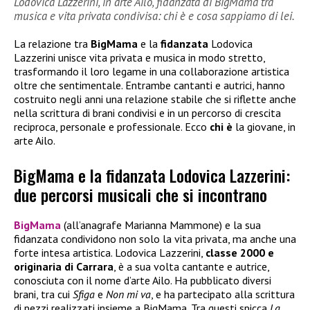
Lodovica Lazzerini, in arte Ailo, fidanzata di BigMama tra
musica e vita privata condivisa: chi è e cosa sappiamo di lei.
La relazione tra
BigMama
e la
fidanzata
Lodovica
Lazzerini unisce vita privata e musica in modo stretto,
trasformando il loro legame in una collaborazione artistica
oltre che sentimentale. Entrambe cantanti e autrici, hanno
costruito negli anni una relazione stabile che si riflette anche
nella scrittura di brani condivisi e in un percorso di crescita
reciproca, personale e professionale. Ecco
chi è
la giovane, in
arte Ailo.
BigMama e la fidanzata Lodovica Lazzerini:
due percorsi musicali che si incontrano
BigMama
(all’anagrafe Marianna Mammone) e la sua
fidanzata condividono non solo la vita privata, ma anche una
forte intesa artistica. Lodovica Lazzerini,
classe 2000 e
originaria di Carrara
, è a sua volta cantante e autrice,
conosciuta con il nome d’arte Ailo. Ha pubblicato diversi
brani, tra cui
Sfiga
e
Non mi va
, e ha partecipato alla scrittura
di pezzi realizzati insieme a BigMama. Tra questi spicca
La