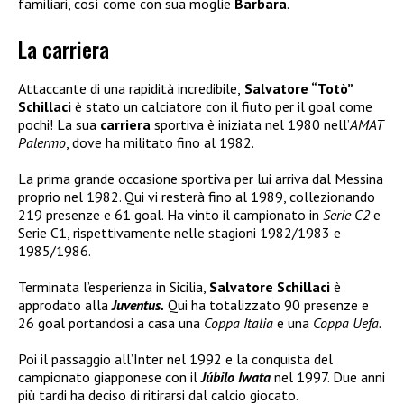
familiari, così come con sua moglie
Barbara
.
La carriera
Attaccante di una rapidità incredibile,
Salvatore “Totò”
Schillaci
è stato un calciatore con il fiuto per il goal come
pochi! La sua
carriera
sportiva è iniziata nel 1980 nell’
AMAT
Palermo
, dove ha militato fino al 1982.
La prima grande occasione sportiva per lui arriva dal Messina
proprio nel 1982. Qui vi resterà fino al 1989, collezionando
219 presenze e 61 goal. Ha vinto il campionato in
Serie C2
e
Serie C1, rispettivamente nelle stagioni 1982/1983 e
1985/1986.
Terminata l’esperienza in Sicilia,
Salvatore Schillaci
è
approdato alla
Juventus.
Qui ha totalizzato 90 presenze e
26 goal portandosi a casa una
Coppa Italia
e una
Coppa Uefa.
Poi il passaggio all’Inter nel 1992 e la conquista del
campionato giapponese con il
Júbilo Iwata
nel 1997. Due anni
più tardi ha deciso di ritirarsi dal calcio giocato.