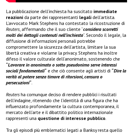
La pubblicazione dell’inchiesta ha suscitato
immediate
reazioni
da parte dei rappresentanti
legali
dell’artista.
L’avvocato Mark Stephens ha contestato la ricostruzione di
Reuters
, affermando che il suo cliente “
considera scorretti
molti dei dettagli contenuti nell’inchiesta
“. Secondo il legale, la
diffusione di informazioni personali potrebbe
compromettere la sicurezza dell’artista, limitare la sua
libertà creativa e violarne la privacy. Stephens ha inoltre
difeso il valore culturale dell’anonimato, sostenendo che
“
Lavorare in anonimato o sotto pseudonimo serve interessi
sociali fondamentali
“
e che ciò consente agli artisti di
“
Dire la
verità al potere senza timore di ritorsioni, censura o
persecuzioni
“
.
Reuters
ha comunque deciso di rendere pubblici i risultati
dell’indagine, ritenendo che l’identità di una figura che ha
influenzato profondamente la cultura contemporanea, il
mercato dell’arte e il dibattito politico internazionale
rappresenti una
questione di interesse pubblico
.
Tra gli episodi più emblematici legati a Banksy resta quello