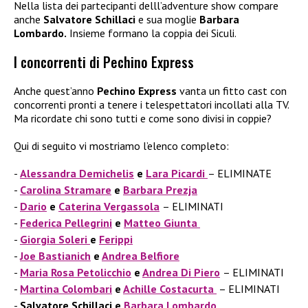
Nella lista dei partecipanti delll’adventure show compare
anche
Salvatore Schillaci
e sua moglie
Barbara
Lombardo.
Insieme formano la coppia dei Siculi.
I concorrenti di Pechino Express
Anche quest’anno
Pechino Express
vanta un fitto cast con
concorrenti pronti a tenere i telespettatori incollati alla TV.
Ma ricordate chi sono tutti e come sono divisi in coppie?
Qui di seguito vi mostriamo l’elenco completo:
Alessandra Demichelis
e
Lara Picardi
– ELIMINATE
Carolina Stramare
e
Barbara Prezja
Dario
e
Caterina Vergassola
– ELIMINATI
Federica Pellegrini
e
Matteo Giunta
Giorgia Soleri
e
Ferippi
Joe Bastianich
e
Andrea Belfiore
Maria Rosa Petolicchio
e
Andrea Di Piero
– ELIMINATI
Martina Colombari
e
Achille Costacurta
– ELIMINATI
Salvatore Schillaci e
Barbara Lombardo