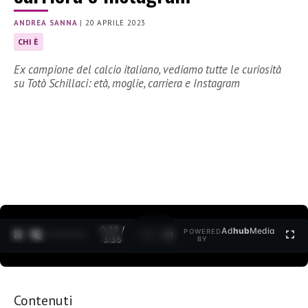
ANDREA SANNA
|
20 APRILE 2023
CHI È
Ex campione del calcio italiano, vediamo tutte le curiosità
su Totò Schillaci: età, moglie, carriera e Instagram
0:30 /
Ad
hub
Media
POWERED
1
/
2
3:35
BY
Contenuti