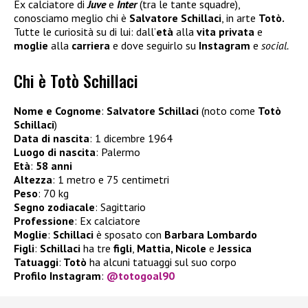
Ex calciatore di
Juve
e
Inter
(tra le tante squadre),
conosciamo meglio chi è
Salvatore Schillaci
, in arte
Totò.
Tutte le curiosità su di lui: dall’
età
alla
vita privata
e
moglie
alla
carriera
e dove seguirlo su
Instagram
e
social.
Chi è Totò Schillaci
Nome e Cognome
:
Salvatore Schillaci
(noto come
Totò
Schillaci
)
Data di nascita
: 1 dicembre 1964
Luogo di nascita
: Palermo
Età
:
58 anni
Altezza
: 1 metro e 75 centimetri
Peso
: 70 kg
Segno zodiacale
: Sagittario
Professione
: Ex calciatore
Moglie
:
Schillaci
è sposato con
Barbara Lombardo
Figli
:
Schillaci
ha tre
figli
,
Mattia, Nicole
e
Jessica
Tatuaggi
:
Totò
ha alcuni tatuaggi sul suo corpo
Profilo Instagram
:
@totogoal90