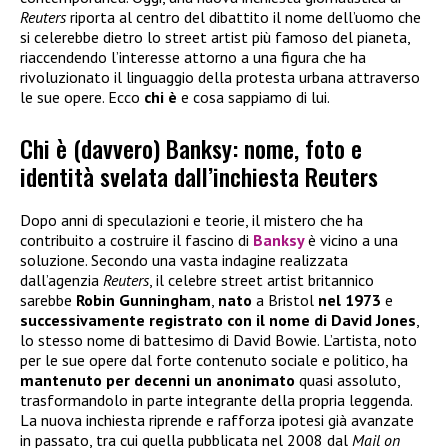
Reuters
riporta al centro del dibattito il nome dell’uomo che
si celerebbe dietro lo street artist più famoso del pianeta,
riaccendendo l’interesse attorno a una figura che ha
rivoluzionato il linguaggio della protesta urbana attraverso
le sue opere. Ecco
chi è
e cosa sappiamo di lui.
Chi è (davvero) Banksy: nome, foto e
identità svelata dall’inchiesta Reuters
Dopo anni di speculazioni e teorie, il mistero che ha
contribuito a costruire il fascino di
Banksy
è vicino a una
soluzione. Secondo una vasta indagine realizzata
dall’agenzia
Reuters
, il celebre street artist britannico
sarebbe
Robin Gunningham
,
nato
a Bristol
nel 1973
e
successivamente registrato con il nome di David Jones
,
lo stesso nome di battesimo di David Bowie. L’artista, noto
per le sue opere dal forte contenuto sociale e politico, ha
mantenuto per decenni un anonimato
quasi assoluto,
trasformandolo in parte integrante della propria leggenda.
La nuova inchiesta riprende e rafforza ipotesi già avanzate
in passato, tra cui quella pubblicata nel 2008 dal
Mail on