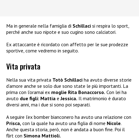
Ma in generale nella famiglia di
Schillaci
si respira lo sport,
perché anche suo nipote e suo cugino sono calciatori.
Ex attaccante è ricordato con affetto per le sue prodezze
sportive, come vedremo in seguito.
Vita privata
Nella sua vita privata
Totò Schillaci
ha avuto diverse storie
d’amore anche se solo due sono state le più importanti. La
prima con l’oramai ex
moglie
Rita Bonaccorso.
Con lei ha
avuto
due figli:
Mattia
e
Jessica.
Il matrimonio è durato
diversi anni, ma i due si sono poi separati.
A seguire l’ex bomber bianconero ha avuto una relazione con
Prisca,
con la quale ha avuto una figlia di nome
Nicole
.
Anche questa storia, però, non è andata a buon fine. Poi il
flirt con
Simona Mattioli.