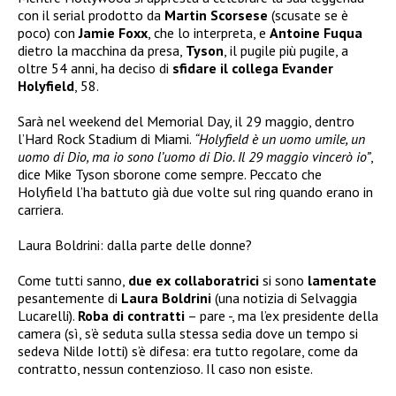
con il serial prodotto da
Martin Scorsese
(scusate se è
poco) con
Jamie Foxx
, che lo interpreta, e
Antoine Fuqua
dietro la macchina da presa,
Tyson
, il pugile più pugile, a
oltre 54 anni, ha deciso di
sfidare il collega Evander
Holyfield
, 58.
Sarà nel weekend del Memorial Day, il 29 maggio, dentro
l’Hard Rock Stadium di Miami.
“Holyfield è un uomo umile, un
uomo di Dio, ma io sono l’uomo di Dio. Il 29 maggio vincerò io”
,
dice Mike Tyson sborone come sempre. Peccato che
Holyfield l’ha battuto già due volte sul ring quando erano in
carriera.
Laura Boldrini: dalla parte delle donne?
Come tutti sanno,
due ex collaboratrici
si sono
lamentate
pesantemente di
Laura Boldrini
(una notizia di Selvaggia
Lucarelli).
Roba di contratti
– pare -, ma l’ex presidente della
camera (sì, s’è seduta sulla stessa sedia dove un tempo si
sedeva Nilde Iotti) s’è difesa: era tutto regolare, come da
contratto, nessun contenzioso. Il caso non esiste.