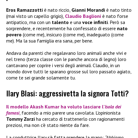
Eros Ramazzotti
è nato riccio,
Gianni Morandi
è nato tinto
(mai visto un capello grigio),
Claudio Baglioni
è nato forse
antipatico, ma con un
talento
e una
voce infiniti
. Però sa
sorprendere, e recentemente ha confessato di essere
nato
povero
(come me), insicuro (come me), inadeguato (come
me). Ma la sua famiglia era sana, per bene.
Andava da parenti che regalavano loro animali anche vivi e
nel treno (terza classe con le panche ancora di legno) loro
cantavano per coprire i versi degli animali. Claudio, in un
mondo dove tutti le sparano grosse sul loro passato agiato,
come te sei grande solamente tu.
Ilary Blasi: aggressivetta la signora Totti?
Il modello
Akash Kumar
ha voluto lasciare l’
Isola dei
famosi
, facendo a mio parere una cavolata. L’opinionista
Tommy Zorzi
ha cercato di trattenerlo con ragionamenti
preziosi, ma non c’è stato niente da fare.
La conduttrice Ilary s’è fatta prendere la mano:
“Abbiamo