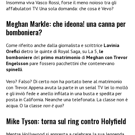
Insomma viva Vasco Rossi, forse il meno noioso tra gli
affabulatori TV. Una sola domanda: che cosa è Vevo?
Meghan Markle: che ideona! una canna per
bomboniera?
Come riferito anche dalla giornalista e scrittrice
Lavinia
Orefici
dietro le quinte di Royal Saga, su La 5,
le
bomboniere
del
primo matrimonio
di
Meghan con Trevor
Engelsson
pare fossero pacchettini che contenevano
spinelli
.
Vero? Falso? Di certo non ha portato bene al matrimonio
con Trevor. Appena avuta la parte in un serial TV lei lo mollò
e gli inviò fede e anello infilata in una busta e spedita per
posta in California. Neanche una telefonata. La classe non è
acqua. O la classe
non è qua
?
Mike Tyson: torna sul ring contro Holyfield
Mentre Hollywood si appresta a celebrare la sua leggenda