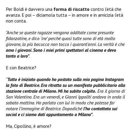
Per Boldi è davvero una
forma di riscatto
contro l’età che
avanza. E poi – diciamola tutta – in amore e in amicizia l’età
non conta.
“Anche se queste ragazze vengono additate come presunte
fidanzatine, e dico ‘ine’ perché quasi tutte sono di età molto
giovane, la più bacucca non tocca i quarant’anni. La verità è che
amo i giovani. Sono i miei primi spettatori al cinema e devo
tanto a loro”
.
E con Beatrice?
“
Tutto è iniziato quando ho postato sulla mia pagina Instagram
la foto di Beatrice. Era ritratta su un manifesto pubblicitario alla
stazione centrale di Milano. Mi ha subito colpito.
Era il giorno di
San Valentino. Era un venerdì, e Gianni Ippoliti andava in onda il
sabato mattina. Ho parlato con lui in modo che potesse far
notare l’immagine di Beatrice. Dopodiché
l’ho contattata sui
social e ci siamo dati appuntamento a Milano”
.
Ma, Cipollino, è amore?