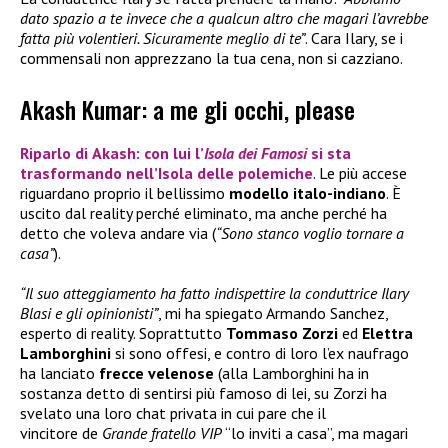
dato spazio a te invece che a qualcun altro che magari l’avrebbe
fatta più volentieri. Sicuramente meglio di te”
. Cara Ilary, se i
commensali non apprezzano la tua cena, non si cazziano.
Akash Kumar: a me gli occhi, please
Riparlo di
Akash
: con lui l’
Isola dei Famosi
si sta
trasformando nell’Isola delle polemiche
. Le più accese
riguardano proprio il bellissimo
modello italo-indiano
. È
uscito dal reality perché eliminato, ma anche perché ha
detto che voleva andare via (
“Sono stanco voglio tornare a
casa”
).
“Il suo atteggiamento ha fatto indispettire la conduttrice Ilary
Blasi e gli opinionisti”
, mi ha spiegato Armando Sanchez,
esperto di reality. Soprattutto
Tommaso Zorzi
ed
Elettra
Lamborghini
si sono offesi, e contro di loro l’ex naufrago
ha lanciato
frecce velenose
(alla Lamborghini ha in
sostanza detto di sentirsi più famoso di lei, su Zorzi ha
svelato una loro chat privata in cui pare che il
vincitore de
Grande fratello VIP
“lo inviti a casa”, ma magari