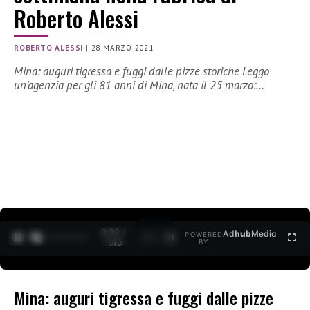
Roberto Alessi
ROBERTO ALESSI
|
28 MARZO 2021
Mina: auguri tigressa e fuggi dalle pizze storiche Leggo
un’agenzia per gli 81 anni di Mina, nata il 25 marzo:…
0:30 /
Ad
hub
Media
POWERED
1
/
2
1:40
BY
Mina: auguri tigressa e fuggi dalle pizze