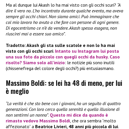
Ma al dunque lui Akash lo ha mai visto con gli occhi scuri?
“A
dire il vero no. L’ho incontrato durante qualche evento, ma aveva
sempre gli occhi chiari. Non siamo amici. Può immaginare che
col mio lavoro ho avuto a che fare con persone di ogni genere.
Di egocentrismo ce n’è da vendere. Akash spesso esagera, non
riuscirei mai a essere suo amico”
.
Tradotto: Akash gli sta sulle scatole e non lo ha mai
visto con gli occhi scuri
.
Intanto su Instagram lui posta
una sua foto da piccolo con quegli occhi da husky. Caso
risolto? Siamo solo all’inizio
: le notizie più sono inutili
(chissenefrega del colore degli occhi?) più entusiasmano.
Massimo Boldi: se lei ha 48 di meno, per lui
è meglio
“La verità è che sto bene con i giovani, ho un seguito di quattro
generazioni. Con loro cerco quella serenità e quella illusione di
non sentirmi un nonno”
.
Questo mi dice da quando è
rimasto vedovo
Massimo Boldi
, che ora sembra “molto
affezionato” a
Beatrice Livieri, 48 anni più piccola di lui
.