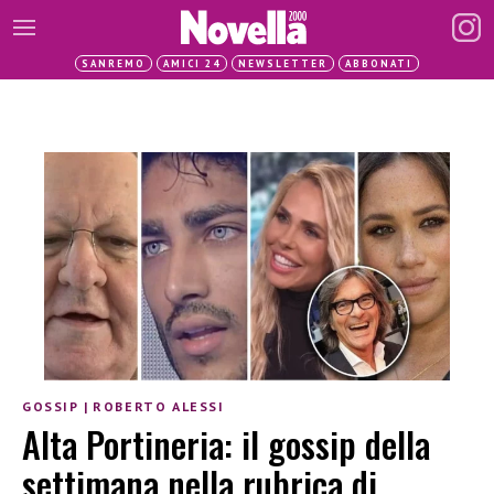
SANREMO
AMICI 24
NEWSLETTER
ABBONATI
GOSSIP
|
ROBERTO ALESSI
Alta Portineria: il gossip della
settimana nella rubrica di