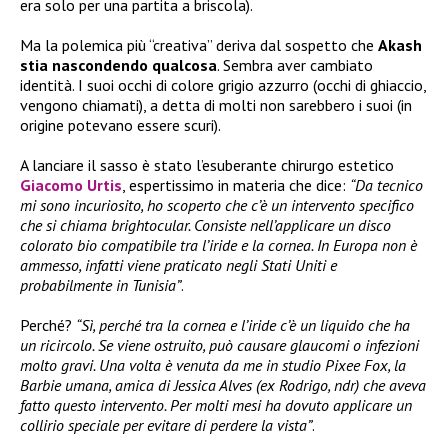
era solo per una partita a briscola).
Ma la polemica più “creativa” deriva dal sospetto che
Akash
stia nascondendo qualcosa
. Sembra aver cambiato
identità. I suoi occhi di colore grigio azzurro (occhi di ghiaccio,
vengono chiamati), a detta di molti non sarebbero i suoi (in
origine potevano essere scuri).
A lanciare il sasso è stato l’esuberante chirurgo estetico
Giacomo Urtis
, espertissimo in materia che dice:
“Da tecnico
mi sono incuriosito, ho scoperto che c’è un intervento specifico
che si chiama brightocular. Consiste nell’applicare un disco
colorato bio compatibile tra l’iride e la cornea. In Europa non è
ammesso, infatti viene praticato negli Stati Uniti e
probabilmente in Tunisia”
.
Perché?
“Sì, perché tra la cornea e l’iride c’è un liquido che ha
un ricircolo. Se viene ostruito, può causare glaucomi o infezioni
molto gravi. Una volta è venuta da me in studio Pixee Fox, la
Barbie umana, amica di Jessica Alves (ex Rodrigo, ndr) che aveva
fatto questo intervento. Per molti mesi ha dovuto applicare un
collirio speciale per evitare di perdere la vista”
.