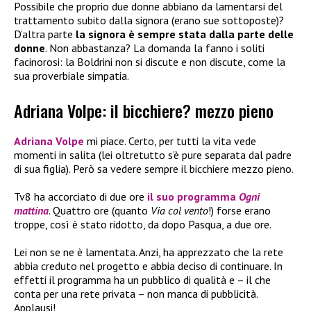
Possibile che proprio due donne abbiano da lamentarsi del
trattamento subito dalla signora (erano sue sottoposte)?
D’altra parte
la signora è sempre stata dalla parte delle
donne
. Non abbastanza? La domanda la fanno i soliti
facinorosi: la Boldrini non si discute e non discute, come la
sua proverbiale simpatia.
Adriana Volpe: il bicchiere? mezzo pieno
Adriana Volpe
mi piace. Certo, per tutti la vita vede
momenti in salita (lei oltretutto s’è pure separata dal padre
di sua figlia). Però sa vedere sempre il bicchiere mezzo pieno.
Tv8 ha accorciato di due ore
il suo programma
Ogni
mattina
. Quattro ore (quanto
Via col vento
!) forse erano
troppe, così è stato ridotto, da dopo Pasqua, a due ore.
Lei non se ne è lamentata. Anzi, ha apprezzato che la rete
abbia creduto nel progetto e abbia deciso di continuare. In
effetti il programma ha un pubblico di qualità e – il che
conta per una rete privata – non manca di pubblicità.
Applausi!