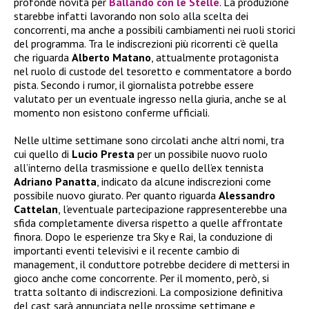
profonde novità per
Ballando con le Stelle
. La produzione
starebbe infatti lavorando non solo alla scelta dei
concorrenti, ma anche a possibili cambiamenti nei ruoli storici
del programma. Tra le indiscrezioni più ricorrenti c’è quella
che riguarda
Alberto Matano
, attualmente protagonista
nel ruolo di custode del tesoretto e commentatore a bordo
pista. Secondo i rumor, il giornalista potrebbe essere
valutato per un eventuale ingresso nella giuria, anche se al
momento non esistono conferme ufficiali.
Nelle ultime settimane sono circolati anche altri nomi, tra
cui quello di
Lucio Presta
per un possibile nuovo ruolo
all’interno della trasmissione e quello dell’ex tennista
Adriano Panatta
, indicato da alcune indiscrezioni come
possibile nuovo giurato. Per quanto riguarda
Alessandro
Cattelan
, l’eventuale partecipazione rappresenterebbe una
sfida completamente diversa rispetto a quelle affrontate
finora. Dopo le esperienze tra Sky e Rai, la conduzione di
importanti eventi televisivi e il recente cambio di
management, il conduttore potrebbe decidere di mettersi in
gioco anche come concorrente. Per il momento, però, si
tratta soltanto di indiscrezioni. La composizione definitiva
del cast sarà annunciata nelle prossime settimane e