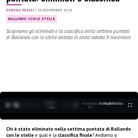
DEBORA PARIGI
|
10 NOVEMBRE 2024
BALLANDO CON LE STELLE
Scopriamo gli eliminati e la classifica della settima puntata
di Ballando con le stelle andata in onda sabato 9 novembre
0:30 /
Ad
hub
Media
POWERED
1
/
2
1:40
BY
Chi è stato eliminato nella settima puntata di Ballando
con le stelle
e qual è la
classifica finale
? Andiamo a