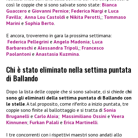
così le coppie che si sono salvate sono state:
Bianca
Guaccero
e
Giovanni Pernice
;
Federica Nargi
e
Luca
Favilla
;
Anna Lou Castoldi
e
Nikita Perotti
,;
Tommaso
Marini
e
Sophia Berto
.
E ancora, troveremo in gara la prossima settimana:
Federica Pellegrini
e
Angelo Madonia
;
Luca
Barbareschi
e
Alessandra Tripoli
,;
Francesco
Paolantoni
e
Anastasia Kuzmina
.
Chi è stato eliminato nella settima puntata
di Ballando
Dopo la lista delle coppie che si sono salvate, ci si chiede c
hi
sono gli eliminati della settima puntata di Ballando con
le stelle
. A tal proposito, come riferito a inizio puntata, tre
coppie sono finite al ballottaggio e si tratta di
Sonia
Bruganelli
e
Carlo Aloia
;
Massimiliano Ossini
e
Veera
Kinnunen
;
Furkan Palali
e
Erica Martinelli
.
I tre concorrenti con i rispettivi maestri sono andati allo