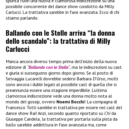
spunta fuori una nuova e clamorosa indiscrezione su una
possibile concorrente del dance show condotto da Milly
Carlucci. La trattativa sarebbe in fase avanzata. Ecco di chi
stiamo parlando.
Ballando con le Stelle arriva “la donna
dello scandalo”: la trattativa di Milly
Carlucci
Manca ancora diverso tempo prima dell’inizio della nuova
edizione di
“
Ballando con le Stelle
“
, ma le indiscrezioni su cast
e giuria si susseguono giorno dopo giorno. Se al posto di
Selvaggia Lucarelli dovrebbe sedersi Barbara D’Urso, molti
sono ancora i dubbi legati al possibile cast di quella che si
preannuncia essere una stagione imperdibile. L’ultima
clamorosa indiscrezione vede una donna molto nota al
mondo del gossip, ovvero
Noemi Bocchi
! La compagna di
Francesco Totti sarebbe in trattativa per essere nel cast del
dance show Rai! Anzi, secondo quanto riportato su
Chi
da
Giuseppe Candela, la trattativa per portarla sulla pista da
ballo sarebbe addirittura in fase avanzata ma, come