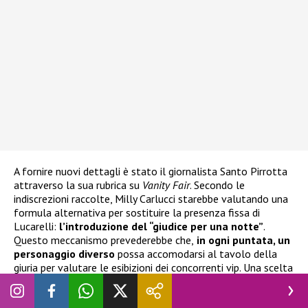
A fornire nuovi dettagli è stato il giornalista Santo Pirrotta
attraverso la sua rubrica su
Vanity Fair
. Secondo le
indiscrezioni raccolte, Milly Carlucci starebbe valutando una
formula alternativa per sostituire la presenza fissa di
Lucarelli:
l’introduzione del “giudice per una notte”
.
Questo meccanismo prevederebbe che,
in ogni puntata, un
personaggio diverso
possa accomodarsi al tavolo della
giuria per valutare le esibizioni dei concorrenti vip. Una scelta
che permetterebbe di cambiare continuamente gli equilibri
dello show, portando ospiti differenti e creando un