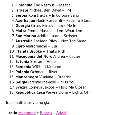
Finlandia
The Rasmus – Jezebel
Israele
Michael Ben David – I.M
Serbia
Konstrakta – In Corpore Sano
Azerbaijan
Nadir Rustamli – Fade To Black
Georgia
Circus Mircus – Lock Me In
Malta
Emma Muscat – I Am What I Am
San Marino
Achille Lauro
– Stripper
Australia
Sheldon Riley – Not The Same
Cipro
Andromache – Ela
Irlanda
Brooke – That’s Rich
Macedonia del Nord
Andrea – Circles
Estonia
Stefan – Hope
Romania
WRS – Llámame
Polonia
Ochman – River
Montenegro
Vladana – Breathe
Belgio
Jérémie Makiese – Miss You
Svezia
Cornelia Jakobs – Hold Me Closer
Repubblica Ceca
We Are Domi – Lights Off
Tra i finalisti troviamo già:
Italia
Mahmood
e
Blanco
–
Brividi