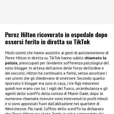
Perez Hilton ricoverato in ospedale dopo
essersi ferito in diretta su TikTok
Molti utenti che hanno assistito ai gesti di autolesionismo di
Perez Hilton in diretta su TikTok hanno subito
chiamato la
polizia
, preoccupati per l’evidente sofferenza psicologica del
noto blogger. In attesa dell’arrivo delle forze dell’ordine e
dei soccorsi, Hilton ha continuato a ferirsi, senza ascoltare i
vari utenti che gli chiedevano di smettere. Secondo quanto
riportato il blogger era solo in casa, i tre figli minorenni
quindi non erano con lui. I vigili del fuoco, un’ambulanza e gli
agenti dello sceriffo della contea di Miami-Dade, dopo le
numerose chiamate ricevute sono intervenuti in pochi minuti
e si sono appostati fuori dall’abitazione nel quartiere di
Westchester. Più tardi, l’ufficio dello sceriffo ha dichiarato
che Perez Hilton era stato
“tratto in salvo e trasportato dai