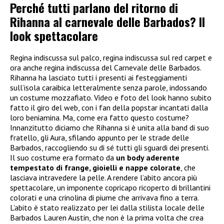
Perché tutti parlano del ritorno di
Rihanna al carnevale delle Barbados? Il
look spettacolare
Regina indiscussa sul palco, regina indiscussa sul red carpet e
ora anche regina indiscussa del Carnevale delle Barbados.
Rihanna ha lasciato tutti i presenti ai festeggiamenti
sull’isola caraibica letteralmente senza parole, indossando
un costume mozzafiato. Video e foto del look hanno subito
fatto il giro del web, con i fan della popstar incantati dalla
loro beniamina. Ma, come era fatto questo costume?
Innanzitutto diciamo che Rihanna si è unita alla band di suo
fratello, gli Aura, sfilando appunto per le strade delle
Barbados, raccogliendo su di sé tutti gli sguardi dei presenti.
Il suo costume era formato da
un body aderente
tempestato di frange, gioielli e nappe colorate
, che
lasciava intravedere la pelle. A rendere l’abito ancora più
spettacolare, un imponente copricapo ricoperto di brillantini
colorati e una crinolina di piume che arrivava fino a terra.
L’abito è stato realizzato per lei dalla stilista locale delle
Barbados Lauren Austin, che non è la prima volta che crea