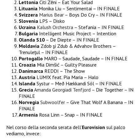
Lettonia
Citi Zēni – Eat Your Salad
Lituania
Monika Liu – Sentimentai – IN FINALE
Svizzera
Marius Bear
– Boys Do Cry – IN FINALE
Slovenia
LPS – Disko
Ucraina
Kalush Orchestra
– Stefania – IN FINALE
Bulgaria
Intelligent Music Project – Intention
Olanda
S10
– De Diepte – IN FINALE
Moldavia
Zdob şi Zdub & Advahov Brothers –
Trenulețul – IN FINALE
Portogallo
MARO – Saudade, Saudade – IN FINALE
Croazia
Mia Dimšić – Guilty Pleasure
Danimarca
REDDI – The Show
Austria
LUM!X feat. Pia Maria – Halo
Islanda
Systur – Með Hækkandi Sól – IN FINALE
Grecia
Amanda Georgiadi Tenfjord
– Die Together – IN
FINALE
Norvegia
Subwoolfer
– Give That Wolf A Banana – IN
FINALE
Armenia
Rosa Linn – Snap – IN FINALE
Nel corso della seconda serata dell’
Eurovision
sul palco
vediamo, invece: