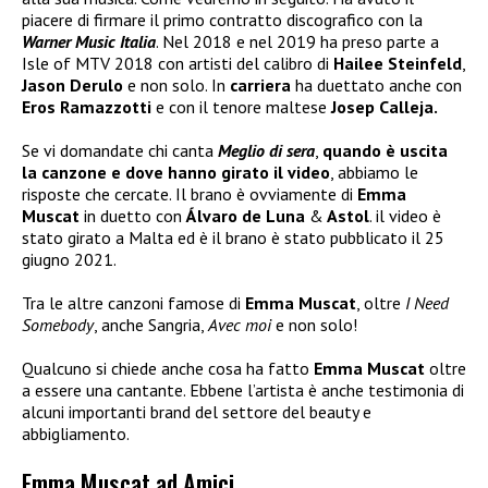
piacere di firmare il primo contratto discografico con la
Warner Music Italia
. Nel 2018 e nel 2019 ha preso parte a
Isle of MTV 2018 con artisti del calibro di
Hailee Steinfeld
,
Jason Derulo
e non solo. In
carriera
ha duettato anche con
Eros Ramazzotti
e con il tenore maltese
Josep Calleja.
Se vi domandate chi canta
Meglio di sera
,
quando è uscita
la canzone e dove hanno girato il video
, abbiamo le
risposte che cercate. Il brano è ovviamente di
Emma
Muscat
in duetto con
Álvaro de Luna
&
Astol
. il video è
stato girato a Malta ed è il brano è stato pubblicato il 25
giugno 2021.
Tra le altre canzoni famose di
Emma Muscat
, oltre
I Need
Somebody
, anche Sangria,
Avec moi
e non solo!
Qualcuno si chiede anche cosa ha fatto
Emma Muscat
oltre
a essere una cantante. Ebbene l’artista è anche testimonia di
alcuni importanti brand del settore del beauty e
abbigliamento.
Emma Muscat ad Amici