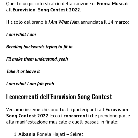
Questo un piccolo stralcio della canzone di
Emma Muscat
all’
Eurovision Song Contest 2022
.
Il titolo del brano è
I Am What I Am,
annunciata il 14 marzo:
I am what I am
Bending backwards trying to fit in
I’ll make them understand, yeah
Take it or leave it
I am what I am (oh yeah
I concorrenti dell’Eurovision Song Contest
Vediamo insieme chi sono tutti i partecipanti all’
Eurovision
Song Contest 2022
. Ecco i
concorrenti
che prendono parte
alla manifestazione musicale e quelli passati in finale:
Albania
Ronela Hajati
– Sekret