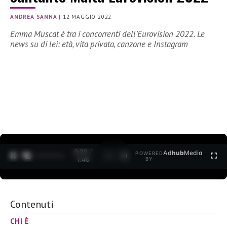
ANDREA SANNA
|
12 MAGGIO 2022
Emma Muscat è tra i concorrenti dell’Eurovision 2022. Le
news su di lei: età, vita privata, canzone e Instagram
0:30 /
Ad
hub
Media
POWERED
1
/
2
1:40
BY
Contenuti
CHI È