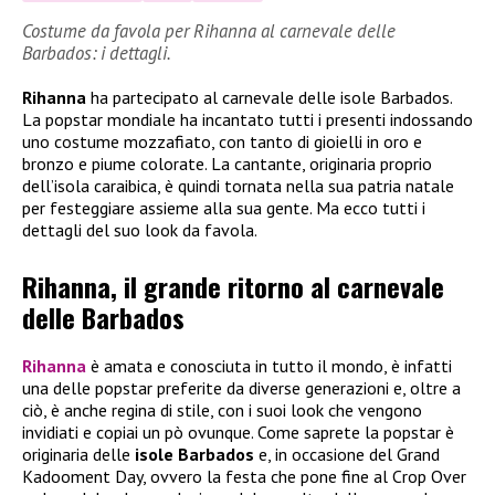
Costume da favola per Rihanna al carnevale delle
Barbados: i dettagli.
Rihanna
ha partecipato al carnevale delle isole Barbados.
La popstar mondiale ha incantato tutti i presenti indossando
uno costume mozzafiato, con tanto di gioielli in oro e
bronzo e piume colorate. La cantante, originaria proprio
dell’isola caraibica, è quindi tornata nella sua patria natale
per festeggiare assieme alla sua gente. Ma ecco tutti i
dettagli del suo look da favola.
Rihanna, il grande ritorno al carnevale
delle Barbados
Rihanna
è amata e conosciuta in tutto il mondo, è infatti
una delle popstar preferite da diverse generazioni e, oltre a
ciò, è anche regina di stile, con i suoi look che vengono
invidiati e copiai un pò ovunque. Come saprete la popstar è
originaria delle
isole Barbados
e, in occasione del Grand
Kadooment Day, ovvero la festa che pone fine al Crop Over