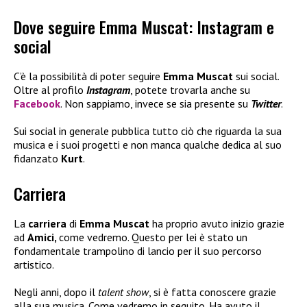
Dove seguire Emma Muscat: Instagram e
social
C’è la possibilità di poter seguire
Emma Muscat
sui social.
Oltre al profilo
Instagram
, potete trovarla anche su
Facebook
. Non sappiamo, invece se sia presente su
Twitter
.
Sui social in generale pubblica tutto ciò che riguarda la sua
musica e i suoi progetti e non manca qualche dedica al suo
fidanzato
Kurt
.
Carriera
La
carriera
di
Emma Muscat
ha proprio avuto inizio grazie
ad
Amici,
come vedremo. Questo per lei è stato un
fondamentale trampolino di lancio per il suo percorso
artistico.
Negli anni, dopo il
talent show
, si è fatta conoscere grazie
alla sua musica. Come vedremo in seguito. Ha avuto il