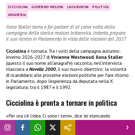
CICCIOLINA
GOVERNO MELONI
LUCA BURINI
POLITICA
UNGHERIA
Ilona Staller torna a far parlare di sé come volto della
campagna della storica maison britannica. Intanto, prepara
il suo rientro in Parlamento in vista delle elezioni del 2027
Cicciolina
è tornata. Tra i volti della campagna autunno-
inverno 2026-2027 di
Vivienne Westwood
,
Ilona Staller
(questo il suo nome all’anagrafe) racconta, nell’intervista
rilasciata a
Novella 2000
, il suo nuovo obiettivo: la volontà
di ricandidarsi alle prossime elezioni politiche per fare ritorno
in Parlamento, dopo l’esperienza da deputata nella X
legislatura, tra il 1987 e il 1992.
Cicciolina è pronta a tornare in politica
«Per ora c’è l’idea. Ci sono i temi», dice lei elencando
contenuti come «la battaglia contro la caccia, la
sperimentazione sugli animali, la sanità che ormai è per
pochi, il diritto allo sciopero, la giustizia». Nel corso della