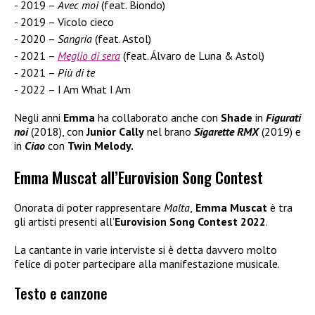
2019 –
Avec moi
(feat. Biondo)
2019 – Vicolo cieco
2020 –
Sangria
(feat. Astol)
2021 –
Meglio di sera
(feat. Álvaro de Luna & Astol)
2021 –
Più di te
2022 – I Am What I Am
Negli anni
Emma
ha collaborato anche con
Shade
in
Figurati
noi
(2018), con
Junior Cally
nel brano
Sigarette RMX
(2019) e
in
Ciao
con
Twin Melody.
Emma Muscat all’Eurovision Song Contest
Onorata di poter rappresentare
Malta
,
Emma Muscat
è tra
gli artisti presenti all’
Eurovision Song Contest 2022
.
La cantante in varie interviste si è detta davvero molto
felice di poter partecipare alla manifestazione musicale.
Testo e canzone