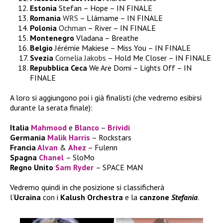
Estonia
Stefan – Hope – IN FINALE
Romania
WRS
– Llámame – IN FINALE
Polonia
Ochman
– River – IN FINALE
Montenegro
Vladana – Breathe
Belgio
Jérémie Makiese – Miss You – IN FINALE
Svezia
Cornelia Jakobs
– Hold Me Closer – IN FINALE
Repubblica Ceca
We Are Domi – Lights Off – IN
FINALE
A loro si aggiungono poi i già finalisti (che vedremo esibirsi
durante la serata finale):
Italia
Mahmood
e
Blanco
–
Brividi
Germania
Malik Harris
– Rockstars
Francia
Alvan
&
Ahez
– Fulenn
Spagna
Chanel
– SloMo
Regno Unito
Sam Ryder
– SPACE MAN
Vedremo quindi in che posizione si classificherà
l’
Ucraina
con i
Kalush Orchestra
e la
canzone
Stefania
.