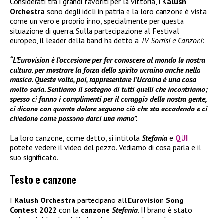
Considerati tra i grandi favoriti per la vittoria, i
Kalush
Orchestra
sono degli idoli in patria e la loro canzone è vista
come un vero e proprio inno, specialmente per questa
situazione di guerra. Sulla partecipazione al Festival
europeo, il leader della band ha detto a
TV Sorrisi e Canzoni
:
“L’Eurovision è l’occasione per far conoscere al mondo la nostra
cultura, per mostrare la forza dello spirito ucraino anche nella
musica. Questa volta, poi, rappresentare l’Ucraina è una cosa
molto seria. Sentiamo il sostegno di tutti quelli che incontriamo;
spesso ci fanno i complimenti per il coraggio della nostra gente,
ci dicono con quanto dolore seguono ciò che sta accadendo e ci
chiedono come possono darci una mano”.
La loro canzone, come detto, si intitola
Stefania
e
QUI
potete vedere il video del pezzo. Vediamo di cosa parla e il
suo significato.
Testo e canzone
I
Kalush Orchestra
partecipano all’
Eurovision Song
Contest 2022
con la
canzone
Stefania
. Il brano è stato