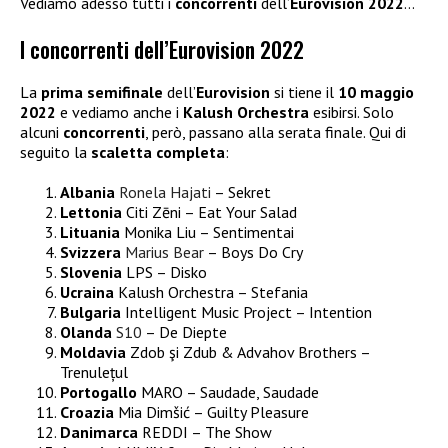
Vediamo adesso tutti i
concorrenti
dell’
Eurovision 2022
…
I concorrenti dell’Eurovision 2022
La
prima semifinale
dell’
Eurovision
si tiene il
10 maggio
2022
e vediamo anche i
Kalush Orchestra
esibirsi. Solo
alcuni
concorrenti
, però, passano alla serata finale. Qui di
seguito la
scaletta completa
:
Albania
Ronela Hajati
– Sekret
Lettonia
Citi Zēni – Eat Your Salad
Lituania
Monika Liu – Sentimentai
Svizzera
Marius Bear
– Boys Do Cry
Slovenia
LPS – Disko
Ucraina
Kalush Orchestra – Stefania
Bulgaria
Intelligent Music Project – Intention
Olanda
S10
– De Diepte
Moldavia
Zdob şi Zdub & Advahov Brothers –
Trenulețul
Portogallo
MARO – Saudade, Saudade
Croazia
Mia Dimšić – Guilty Pleasure
Danimarca
REDDI – The Show