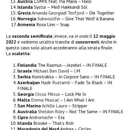
Austria
LUM!X feat. Pia Maria – Halo
Islanda
Systur – Með Hækkandi Sól
Grecia
Amanda Georgiadi Tenfjord
– Die Together
Norvegia
Subwoolfer
– Give That Wolf A Banana
Armenia
Rosa Linn – Snap
La
seconda semifinale
, invece, va
in onda
il
12 maggio
2022
e vedremo un’altra tranche di
concorrenti
. Anche in
questo caso solo alcuni accederanno alla serata finale.
La
scaletta
:
Finlandia
The Rasmus – Jezebel – IN FINALE
Israele
Michael Ben David
– I.M
Serbia
Konstrakta – In Corpore Sano – IN FINALE
Azerbaijan
Nadir Rustamli
– Fade To Black – IN
FINALE
Georgia
Circus Mircus
– Lock Me In
Malta
Emma Muscat
– I Am What I Am
San Marino
Achille Lauro
– Stripper
Australia
Sheldon Riley
– Not The Same – IN FINALE
Cipro
Andromache
– Ela
Irlanda
Brooke – That’s Rich
Macedonia del Nord
Andrea – Circles