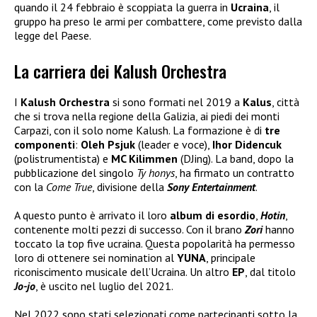
quando il 24 febbraio è scoppiata la guerra in
Ucraina
, il
gruppo ha preso le armi per combattere, come previsto dalla
legge del Paese.
La carriera dei Kalush Orchestra
I
Kalush Orchestra
si sono formati nel 2019 a
Kalus
, città
che si trova nella regione della Galizia, ai piedi dei monti
Carpazi, con il solo nome Kalush. La formazione è di
tre
componenti
:
Oleh Psjuk
(leader e voce),
Ihor Didencuk
(polistrumentista) e
MC Kilimmen
(DJing). La band, dopo la
pubblicazione del singolo
Ty honys
, ha firmato un contratto
con la
Come True
, divisione della
Sony Entertainment
.
A questo punto è arrivato il loro
album di esordio
,
Hotin
,
contenente molti pezzi di successo. Con il brano
Zori
hanno
toccato la top five ucraina. Questa popolarità ha permesso
loro di ottenere sei nomination al
YUNA
, principale
riconiscimento musicale dell’Ucraina. Un altro
EP
, dal titolo
Jo-jo
, è uscito nel luglio del 2021.
Nel 2022 sono stati selezionati come partecipanti sotto la