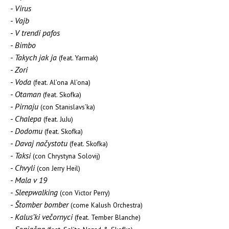
Virus
Vajb
V trendi pafos
Bimbo
Takych jak ja
(feat. Yarmak)
Zori
Voda
(feat. Al’ona Al’ona)
Otaman
(feat. Skofka)
Pirnaju
(con Stanislavs’ka)
Chalepa
(feat. JuJu)
Dodomu
(feat. Skofka)
Davaj načystotu
(feat. Skofka)
Taksi
(con Chrystyna Solovij)
Chvyli
(con Jerry Heil)
Mala v 19
Sleepwalking
(con Victor Perry)
Štomber bomber
(come Kalush Orchestra)
Kalus’ki večornyci
(feat. Tember Blanche)