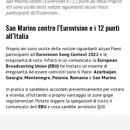
San Marino contro l’Eurovision e i 12 punti all’Italia Proprio
ieri sono uscite delle notizie riguardanti alcuni Paesi
partecipanti all’Eurovision…
San Marino contro l’Eurovision e i 12 punti
all’Italia
Proprio ieri sono uscite delle notizie riguardanti alcuni Paesi
partecipanti all’
Eurovision Song Contest 2022
e le
irregolarità di voto. Infatti in un comunicato la
European
Broadcasting Union (EBU)
ha rivelato un insieme di
irregolarità. Ad essere coinvolti sono 6 Paesi:
Azerbaijan
,
Georgia
,
Montenegro
,
Polonia
,
Romania
e
San Marino
.
In pratica si sarebbero accordati preventivamente per votarsi
a vicenda, sfruttando a proprio vantaggio le zone grigie
regolamentari. Potete leggere la spiegazioni di tutto il
comunicato dell’
EBU
e cosa sarebbe avvenuto
QUI
.