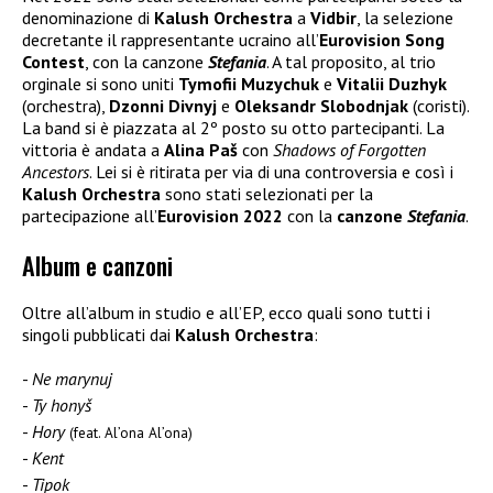
denominazione di
Kalush Orchestra
a
Vidbir
, la selezione
decretante il rappresentante ucraino all’
Eurovision Song
Contest
, con la canzone
Stefania
. A tal proposito, al trio
orginale si sono uniti
Tymofii Muzychuk
e
Vitalii Duzhyk
(orchestra),
Dzonni Divnyj
e
Oleksandr Slobodnjak
(coristi).
La band si è piazzata al 2º posto su otto partecipanti. La
vittoria è andata a
Alina Paš
con
Shadows of Forgotten
Ancestors
. Lei si è ritirata per via di una controversia e così i
Kalush Orchestra
sono stati selezionati per la
partecipazione all’
Eurovision 2022
con la
canzone
Stefania
.
Album e canzoni
Oltre all’album in studio e all’EP, ecco quali sono tutti i
singoli pubblicati dai
Kalush Orchestra
:
Ne marynuj
Ty honyš
Hory
(feat. Al’ona Al’ona)
Kent
Tipok