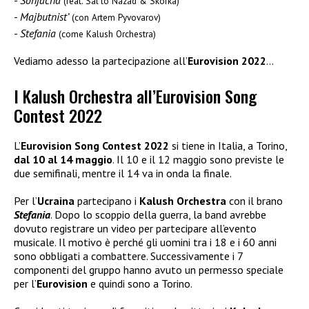
Sonjačna
(feat. Sal’to Nazad & Skofka)
Majbutnist’
(con Artem Pyvovarov)
Stefania
(come Kalush Orchestra)
Vediamo adesso la partecipazione all’
Eurovision 2022
…
I Kalush Orchestra all’Eurovision Song
Contest 2022
L’
Eurovision Song Contest 2022
si tiene in Italia, a Torino,
dal 10 al 14 maggio
. Il 10 e il 12 maggio sono previste le
due semifinali, mentre il 14 va in onda la finale.
Per l’
Ucraina
partecipano i
Kalush Orchestra
con il brano
Stefania
. Dopo lo scoppio della guerra, la band avrebbe
dovuto registrare un video per partecipare all’evento
musicale. Il motivo è perché gli uomini tra i 18 e i 60 anni
sono obbligati a combattere. Successivamente i 7
componenti del gruppo hanno avuto un permesso speciale
per l’
Eurovision
e quindi sono a Torino.