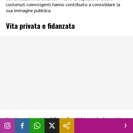
contenuti coinvolgenti hanno contribuito a consolidare la
sua immagine pubblica.
Vita privata e fidanzata
La vita sentimentale di GionnyScandal è uno degli aspetti
che più incuriosiscono il pubblico. Nel corso del tempo è
stato associato a diverse relazioni, alcune delle quali rese