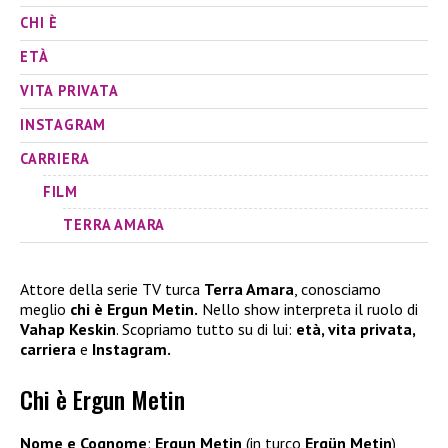
CHI È
ETÀ
VITA PRIVATA
INSTAGRAM
CARRIERA
FILM
TERRA AMARA
Attore della serie TV turca
Terra Amara
, conosciamo
meglio
chi è Ergun Metin.
Nello show interpreta il ruolo di
Vahap Keskin
. Scopriamo tutto su di lui:
età, vita privata,
carriera
e
Instagram.
Chi è Ergun Metin
Nome e Cognome
:
Ergun Metin
(in turco
Ergün Metin
)