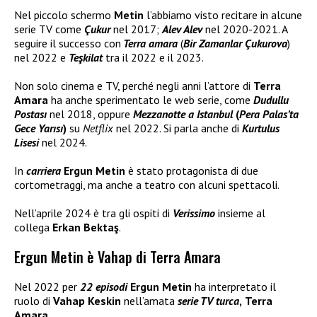
Nel piccolo schermo
Metin
l’abbiamo visto recitare in alcune
serie TV come
Çukur
nel 2017;
Alev Alev
nel 2020-2021. A
seguire il successo con
Terra amara
(
Bir Zamanlar Çukurova
)
nel 2022 e
Teşkilat
tra il 2022 e il 2023.
Non solo cinema e TV, perché negli anni l’attore di
Terra
Amara
ha anche sperimentato le web serie, come
Dudullu
Postası
nel 2018, oppure
Mezzanotte a Istanbul
(
Pera Palas’ta
Gece Yarısı
)
su
Netflix
nel 2022. Si parla anche di
Kurtulus
Lisesi
nel 2024.
In
carriera
Ergun Metin
è stato protagonista di due
cortometraggi, ma anche a teatro con alcuni spettacoli.
Nell’aprile 2024 è tra gli ospiti di
Verissimo
insieme al
collega
Erkan Bektaş
.
Ergun Metin è Vahap di Terra Amara
Nel 2022 per
22 episodi
Ergun Metin
ha interpretato il
ruolo di
Vahap Keskin
nell’amata
serie TV turca
,
Terra
Amara.