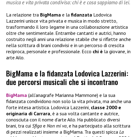
musica e vita privata condivisa: chi è e cosa sappiamo di lei.
La relazione tra
BigMama
e la
fidanzata
Lodovica
Lazzerini unisce vita privata e musica in modo stretto,
trasformando il loro legame in una collaborazione artistica
oltre che sentimentale. Entrambe cantanti e autrici, hanno
costruito negli anni una relazione stabile che si riflette anche
nella scrittura di brani condivisi e in un percorso di crescita
reciproca, personale e professionale. Ecco
chi è
la giovane, in
arte Ailo.
BigMama e la fidanzata Lodovica Lazzerini:
due percorsi musicali che si incontrano
BigMama
(all’anagrafe Marianna Mammone) e la sua
fidanzata condividono non solo la vita privata, ma anche una
forte intesa artistica. Lodovica Lazzerini,
classe 2000 e
originaria di Carrara
, è a sua volta cantante e autrice,
conosciuta con il nome d’arte Ailo. Ha pubblicato diversi
brani, tra cui
Sfiga
e
Non mi va
, e ha partecipato alla scrittura
di pezzi realizzati insieme a BigMama. Tra questi spicca
La