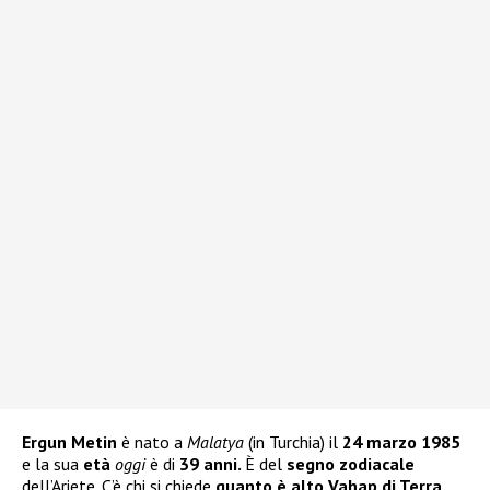
Ergun Metin
è nato a
Malatya
(in Turchia) il
24 marzo 1985
e la sua
età
oggi
è di
39 anni.
È del
segno zodiacale
dell’Ariete. C’è chi si chiede
quanto è alto Vahap di Terra