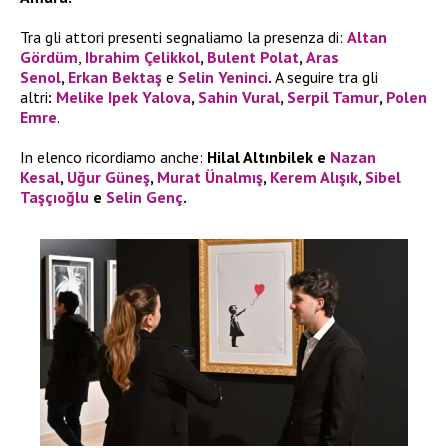
Tra gli attori presenti segnaliamo la presenza di:
Altan
Gördüm
,
Ibrahim Çelikkol
,
Bulent Polat
,
Aras
Senol
,
Erkan Bektaş
e
Selin Yeninci
.
A seguire tra gli
altri
:
Melike Ipek Yalova
,
Sahin Vural
,
Serpil Tamur
,
Polen
Emre
.
In elenco ricordiamo anche:
Hilal Altınbilek e
Nazan
Kesal
,
Uğur Güneş
,
Murat Ünalmış
,
Kerem Alışık
,
Sibel
Taşçıoğlu
e
Selin Genç
.