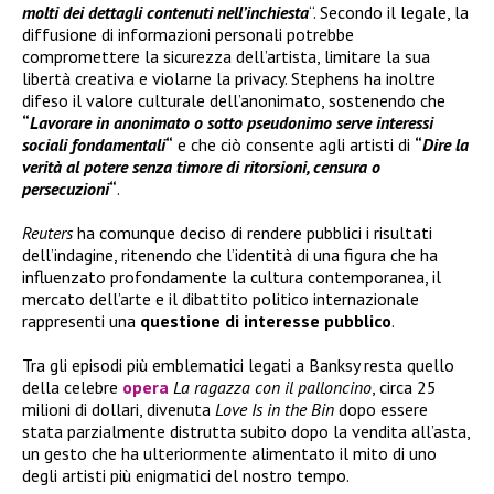
molti dei dettagli contenuti nell’inchiesta
“. Secondo il legale, la
diffusione di informazioni personali potrebbe
compromettere la sicurezza dell’artista, limitare la sua
libertà creativa e violarne la privacy. Stephens ha inoltre
difeso il valore culturale dell’anonimato, sostenendo che
“
Lavorare in anonimato o sotto pseudonimo serve interessi
sociali fondamentali
“
e che ciò consente agli artisti di
“
Dire la
verità al potere senza timore di ritorsioni, censura o
persecuzioni
“
.
Reuters
ha comunque deciso di rendere pubblici i risultati
dell’indagine, ritenendo che l’identità di una figura che ha
influenzato profondamente la cultura contemporanea, il
mercato dell’arte e il dibattito politico internazionale
rappresenti una
questione di interesse pubblico
.
Tra gli episodi più emblematici legati a Banksy resta quello
della celebre
opera
La ragazza con il palloncino
, circa 25
milioni di dollari, divenuta
Love Is in the Bin
dopo essere
stata parzialmente distrutta subito dopo la vendita all’asta,
un gesto che ha ulteriormente alimentato il mito di uno
degli artisti più enigmatici del nostro tempo.