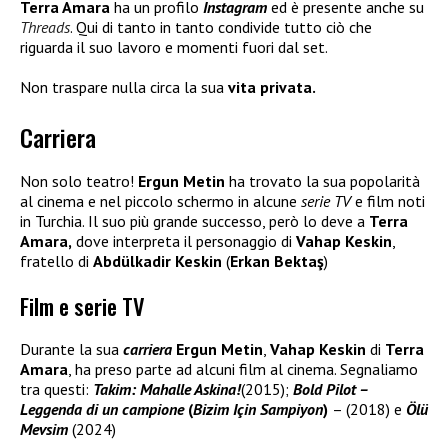
Terra Amara
ha un profilo
Instagram
ed è presente anche su
Threads
. Qui di tanto in tanto condivide tutto ciò che
riguarda il suo lavoro e momenti fuori dal set.
Non traspare nulla circa la sua
vita privata.
Carriera
Non solo teatro!
Ergun Metin
ha trovato la sua popolarità
al cinema e nel piccolo schermo in alcune
serie TV
e film noti
in Turchia. Il suo più grande successo, però lo deve a
Terra
Amara,
dove interpreta il personaggio di
Vahap Keskin
,
fratello di
Abdülkadir Keskin
(
Erkan Bektaş
)
Film e serie TV
Durante la sua
carriera
Ergun Metin
,
Vahap Keskin
di
Terra
Amara
, ha preso parte ad alcuni film al cinema. Segnaliamo
tra questi:
Takim: Mahalle Askina!
(2015);
Bold Pilot –
Leggenda di un campione
(
Bizim Için Sampiyon
)
– (2018) e
Ölü
Mevsim
(2024)