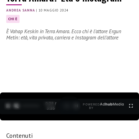
ANDREA SANNA
|
10 MAGGIO 2024
CHI È
È Vahap Keskin in Terra Amara. Ecco chi è l’attore Ergun
Metin: età, vita privata, carriera e Instagram dell’attore
0:30 /
Ad
hub
Media
POWERED
1
/
2
3:35
BY
Contenuti