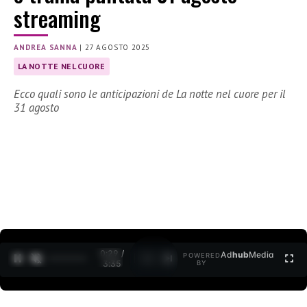
streaming
ANDREA SANNA
|
27 AGOSTO 2025
LA NOTTE NEL CUORE
Ecco quali sono le anticipazioni de La notte nel cuore per il
31 agosto
0:30 /
Ad
hub
Media
POWERED
1
/
2
3:35
BY