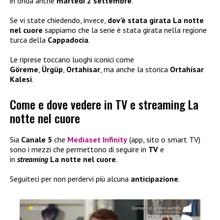
in onda anche
martedì 2 settembre
.
Se vi state chiedendo, invece,
dov’è stata girata La notte
nel cuore
sappiamo che la serie è stata girata nella regione
turca della
Cappadocia
.
Le riprese toccano luoghi iconici come
Göreme
,
Ürgüp
,
Ortahisar
, ma anche la storica
Ortahisar
Kalesi
.
Come e dove vedere in TV e streaming La
notte nel cuore
Sia
Canale 5
che
Mediaset Infinity
(app, sito o smart TV)
sono i mezzi che permettono di seguire in
TV
e
in
streaming
La notte nel cuore
.
Seguiteci per non perdervi più alcuna
anticipazione
.