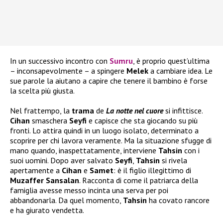
In un successivo incontro con
Sumru
, è proprio quest’ultima
– inconsapevolmente – a spingere
Melek
a cambiare idea. Le
sue parole la aiutano a capire che tenere il bambino è forse
la scelta più giusta.
Nel frattempo, la
trama
de
La notte nel cuore
si infittisce.
Cihan
smaschera
Seyfi
e capisce che sta giocando su più
fronti. Lo attira quindi in un luogo isolato, determinato a
scoprire per chi lavora veramente. Ma la situazione sfugge di
mano quando, inaspettatamente, interviene
Tahsin
con i
suoi uomini. Dopo aver salvato
Seyfi
,
Tahsin
si rivela
apertamente a
Cihan
e
Samet
: è il figlio illegittimo di
Muzaffer Sansalan
. Racconta di come il patriarca della
famiglia avesse messo incinta una serva per poi
abbandonarla. Da quel momento,
Tahsin
ha covato rancore
e ha giurato vendetta.