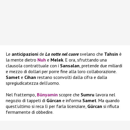
Le
anticipazioni
de
La notte nel cuore
svelano che
Tahsin
è
la mente dietro
Nuh
e
Melek
. E ora, sfruttando una
clausola contrattuale con i
Sansalan
, pretende due miliardi
e mezzo di dollari per porre fine alla loro collaborazione.
Samet
e
Cihan
restano sconvolti dalla cifra e dalla
spregiudicatezza dell’uomo.
Nel frattempo,
Bünyamin
scopre che
Sumru
lavora nel
negozio di tappeti di
Gürcan
e informa
Samet
. Ma quando
quest’ultimo si reca lì per farla licenziare,
Gürcan
si rifiuta
fermamente di obbedire.