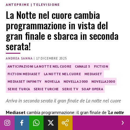
ANTEPRIME
|
TELEVISIONE
La Notte nel cuore cambia
programmazione in vista del
gran finale e sbarca in seconda
serata!
ANDREA SANNA
|
17 DICEMBRE 2025
ANTICIPAZIONI LA NOTTE NEL CUORE
CANALE 5
FICTION
FICTION MEDIASET
LA NOTTE NEL CUORE
MEDIASET
MEDIASET INFINITY
NOVELLA
NOVELLA 2000
NOVELLA2000
SERIE TURCA
SERIE TURCHE
SERIE TV
SOAP OPERA
Arriva in seconda serata il gran finale de La notte nel cuore
Mediaset
cambia programmazione: il gran finale de
‘La notte
nel cuore’
non andrà più in prime time, ma in
seconda serata.
Ecco le ultime novità.