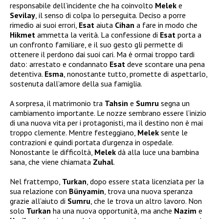
responsabile dell’incidente che ha coinvolto
Melek
e
Sevilay
, il senso di colpa lo perseguita. Deciso a porre
rimedio ai suoi errori,
Esat
aiuta
Cihan
a fare in modo che
Hikmet
ammetta la verità. La confessione di
Esat
porta a
un confronto familiare, e il suo gesto gli permette di
ottenere il perdono dai suoi cari. Ma è ormai troppo tardi
dato: arrestato e condannato
Esat
deve scontare una pena
detentiva.
Esma
, nonostante tutto, promette di aspettarlo,
sostenuta dall’amore della sua famiglia.
A sorpresa, il matrimonio tra
Tahsin
e
Sumru
segna un
cambiamento importante. Le nozze sembrano essere l’inizio
di una nuova vita per i protagonisti, ma il destino non è mai
troppo clemente. Mentre festeggiano,
Melek
sente le
contrazioni e quindi portata d’urgenza in ospedale.
Nonostante le difficoltà,
Melek
dà alla luce una bambina
sana, che viene chiamata
Zuhal
.
Nel frattempo,
Turkan
, dopo essere stata licenziata per la
sua relazione con
Bünyamin
, trova una nuova speranza
grazie all’aiuto di
Sumru
, che le trova un altro lavoro. Non
solo
Turkan
ha una nuova opportunità, ma anche
Nazim
e