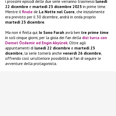
i prossimi episodi delle due serie verranno trasmessi
lunedì
22 dicembre
e
martedì 23 dicembre 2025
in prime time.
Mentre il
finale
de
La Notte nel Cuore
, che inizialmente
era previsto per il 30 dicembre, andrà in onda proprio
martedì 23 dicembre
.
Ma non è finita qui.
Io Sono Farah
avrà ben
tre prime time
in soli cinque giorni, per la gioia dei fan della
dizi turca con
Demet Özdemir
ed
Engin Akyürek
. Oltre agli
appuntamenti di
lunedì 22 dicembre
e
martedì 23
dicembre
, la serie tornerà anche
venerdì 26 dicembre
,
offrendo così un’ulteriore possibilità ai fan di seguire le
avventure della protagonista.