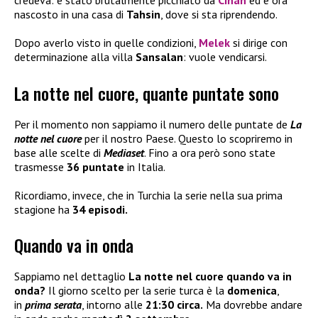
credeva: è stato brutalmente picchiato da
Cihan
ed è ora
nascosto in una casa di
Tahsin
, dove si sta riprendendo.
Dopo averlo visto in quelle condizioni,
Melek
si dirige con
determinazione alla villa
Sansalan
: vuole vendicarsi.
La notte nel cuore, quante puntate sono
Per il momento non sappiamo il numero delle puntate de
La
notte nel cuore
per il nostro Paese. Questo lo scopriremo in
base alle scelte di
Mediaset
. Fino a ora però sono state
trasmesse
36 puntate
in Italia.
Ricordiamo, invece, che in Turchia la serie nella sua prima
stagione ha
34 episodi.
Quando va in onda
Sappiamo nel dettaglio
La notte nel cuore quando va in
onda?
Il giorno scelto per la serie turca è la
domenica
,
in
prima serata
, intorno alle
21:30 circa.
Ma dovrebbe andare