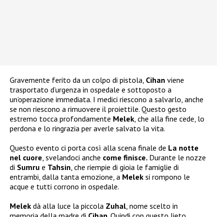
Gravemente ferito da un colpo di pistola,
Cihan
viene
trasportato d’urgenza in ospedale e sottoposto a
un’operazione immediata. I medici riescono a salvarlo, anche
se non riescono a rimuovere il proiettile. Questo gesto
estremo tocca profondamente
Melek
, che alla fine cede, lo
perdona e lo ringrazia per averle salvato la vita.
Questo evento ci porta così alla scena finale de
La notte
nel cuore
, svelandoci anche
come finisce.
Durante le nozze
di
Sumru
e
Tahsin
, che riempie di gioia le famiglie di
entrambi, dalla tanta emozione, a
Melek
si rompono le
acque e tutti corrono in ospedale.
Melek
dà alla luce la piccola
Zuhal
, nome scelto in
memoria della madre di
Cihan
. Quindi con questo lieto