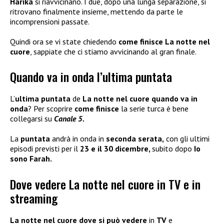
Harika
si riavvicinano. I due, dopo una lunga separazione, si
ritrovano finalmente insieme, mettendo da parte le
incomprensioni passate.
Quindi ora se vi state chiedendo
come finisce La notte nel
cuore
, sappiate che ci stiamo avvicinando al gran finale.
Quando va in onda l’ultima puntata
L’
ultima puntata
de
La notte nel cuore quando va in
onda
? Per scoprire
come finisce
la serie turca è bene
collegarsi su
Canale 5.
La
puntata
andrà in onda in
seconda serata,
con gli ultimi
episodi previsti per il
23 e il 30 dicembre,
subito dopo
Io
sono Farah.
Dove vedere La notte nel cuore in TV e in
streaming
La notte nel cuore dove si può vedere
in
TV
e