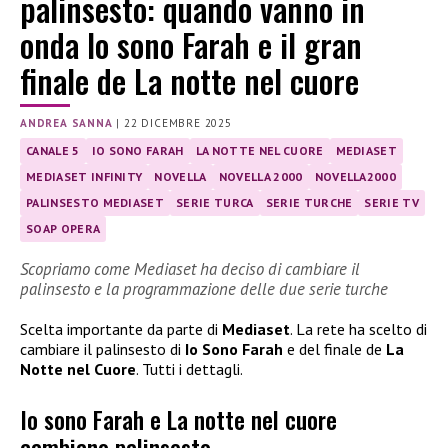
palinsesto: quando vanno in
onda Io sono Farah e il gran
finale de La notte nel cuore
ANDREA SANNA
|
22 DICEMBRE 2025
CANALE 5
IO SONO FARAH
LA NOTTE NEL CUORE
MEDIASET
MEDIASET INFINITY
NOVELLA
NOVELLA 2000
NOVELLA2000
PALINSESTO MEDIASET
SERIE TURCA
SERIE TURCHE
SERIE TV
SOAP OPERA
Scopriamo come Mediaset ha deciso di cambiare il
palinsesto e la programmazione delle due serie turche
Scelta importante da parte di
Mediaset
. La rete ha scelto di
cambiare il palinsesto di
Io Sono Farah
e del finale de
La
Notte nel Cuore
. Tutti i dettagli.
Io sono Farah e La notte nel cuore
cambiano palinsesto