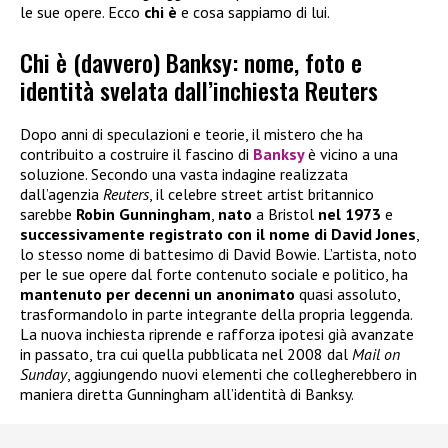
le sue opere. Ecco
chi è
e cosa sappiamo di lui.
Chi è (davvero) Banksy: nome, foto e
identità svelata dall’inchiesta Reuters
Dopo anni di speculazioni e teorie, il mistero che ha
contribuito a costruire il fascino di
Banksy
è vicino a una
soluzione. Secondo una vasta indagine realizzata
dall’agenzia
Reuters
, il celebre street artist britannico
sarebbe
Robin Gunningham
,
nato
a Bristol
nel 1973
e
successivamente registrato con il nome di David Jones
,
lo stesso nome di battesimo di David Bowie. L’artista, noto
per le sue opere dal forte contenuto sociale e politico, ha
mantenuto per decenni un anonimato
quasi assoluto,
trasformandolo in parte integrante della propria leggenda.
La nuova inchiesta riprende e rafforza ipotesi già avanzate
in passato, tra cui quella pubblicata nel 2008 dal
Mail on
Sunday
, aggiungendo nuovi elementi che collegherebbero in
maniera diretta Gunningham all’identità di Banksy.