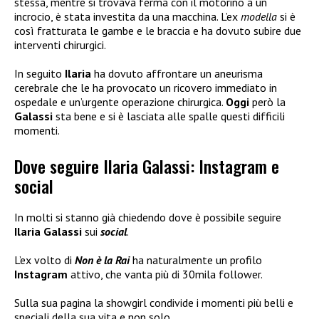
stessa, mentre si trovava ferma con il motorino a un
incrocio, è stata investita da una macchina. L’ex
modella
si è
così fratturata le gambe e le braccia e ha dovuto subire due
interventi chirurgici.
In seguito
Ilaria
ha dovuto affrontare un aneurisma
cerebrale che le ha provocato un ricovero immediato in
ospedale e un’urgente operazione chirurgica.
Oggi
però la
Galassi
sta bene e si è lasciata alle spalle questi difficili
momenti.
Dove seguire Ilaria Galassi: Instagram e
social
In molti si stanno già chiedendo dove è possibile seguire
Ilaria Galassi
sui
social
.
L’ex volto di
Non è la Rai
ha naturalmente un profilo
Instagram
attivo, che vanta più di 30mila follower.
Sulla sua pagina la showgirl condivide i momenti più belli e
speciali della sua vita e non solo.