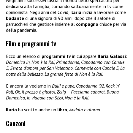
Negli anni successivi lascia il mondo dello spettacolo per
dedicarsi alla famiglia, tornando saltuariamente in tv come
opinionista. Negli anni del Covid,
Ilaria
inizia a lavorare come
badante
di una signora di 90 anni, dopo che il salone di
parrucchieri che gestisce insieme al
compagno
chiude per via
della pandemia.
Film e programmi tv
Ecco un elenco di
programmi tv
in cui appare
Ilaria Galassi
:
Domenica in, Non è la Rai, Primadonna, Capodanno con Canale
5, Serata d’amore per San Valentino, Carnevale con Canale 5, La
notte della bellezza, La grande festa di Non è la Rai
.
E ancora la vediamo in
Bulli e pupe, Capodanno ’92, Rock ‘n’
Roll, Ok, il prezzo è giusto!, Zelig – Facciamo cabaret, Buona
Domenica, In viaggio con Sissi, Non è la RAI
.
Ilaria
ha scritto anche un
libro
,
Andata e ritorno
.
Canzoni