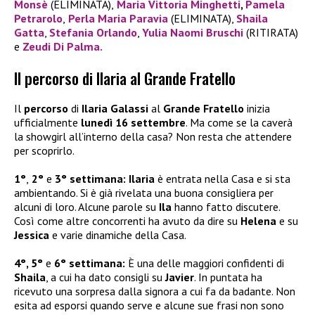
Monsè
(ELIMINATA),
Maria Vittoria Minghetti
,
Pamela
Petrarolo
,
Perla Maria Paravia
(ELIMINATA),
Shaila
Gatta
,
Stefania Orlando
,
Yulia Naomi Bruschi
(RITIRATA)
e
Zeudi Di Palma.
Il percorso di Ilaria al Grande Fratello
Il
percorso
di
Ilaria Galassi
al
Grande Fratello
inizia
ufficialmente
lunedì 16 settembre
. Ma come se la caverà
la showgirl all’interno della casa? Non resta che attendere
per scoprirlo.
1°
,
2°
e
3° settimana: Ilaria
è entrata nella Casa e si sta
ambientando. Si è già rivelata una buona consigliera per
alcuni di loro. Alcune parole su
Ila
hanno fatto discutere.
Così come altre concorrenti ha avuto da dire su
Helena
e su
Jessica
e varie dinamiche della Casa.
4°, 5°
e
6° settimana:
È una delle maggiori confidenti di
Shaila
, a cui ha dato consigli su
Javier
. In puntata ha
ricevuto una sorpresa dalla signora a cui fa da badante. Non
esita ad esporsi quando serve e alcune sue frasi non sono