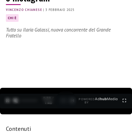
VINCENZO CHIANESE
|
3 FEBBRAIO 2025
CHI È
Tutto su Ilaria Galassi, nuova concorrente del Grande
Fratello
0:30 /
Ad
hub
Media
POWERED
1
/
2
1:40
BY
Contenuti