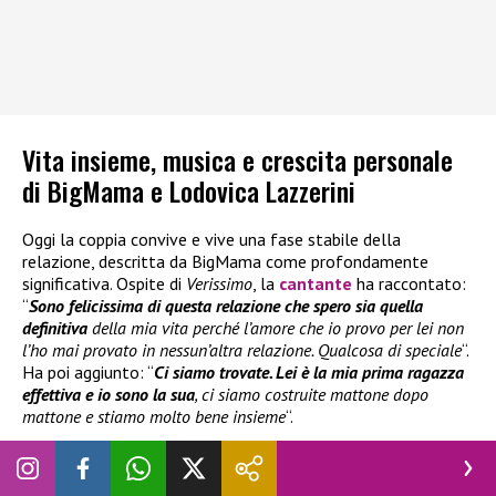
Vita insieme, musica e crescita personale
di BigMama e Lodovica Lazzerini
Oggi la coppia convive e vive una fase stabile della
relazione, descritta da BigMama come profondamente
significativa. Ospite di
Verissimo
, la
cantante
ha raccontato:
“
Sono felicissima di questa relazione che spero sia quella
definitiva
della mia vita perché l’amore che io provo per lei non
l’ho mai provato in nessun’altra relazione. Qualcosa di speciale
“.
Ha poi aggiunto: “
Ci siamo trovate. Lei è la mia prima ragazza
effettiva e io sono la sua
, ci siamo costruite mattone dopo
mattone e stiamo molto bene insieme
“.
Il legame si riflette anche nella collaborazione artistica e
nella quotidianità: le due lavorano insieme ai brani, vivono