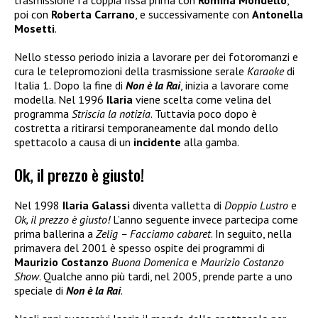
trasmissione fa coppia fissa prima con
Romina Mondello
,
poi con
Roberta Carrano
, e successivamente con
Antonella
Mosetti
.
Nello stesso periodo inizia a lavorare per dei fotoromanzi e
cura le telepromozioni della trasmissione serale
Karaoke
di
Italia 1. Dopo la fine di
Non è la Rai
, inizia a lavorare come
modella. Nel 1996
Ilaria
viene scelta come velina del
programma
Striscia la notizia
. Tuttavia poco dopo è
costretta a ritirarsi temporaneamente dal mondo dello
spettacolo a causa di un
incidente
alla gamba.
Ok, il prezzo è giusto!
Nel 1998
Ilaria Galassi
diventa valletta di
Doppio Lustro
e
Ok, il prezzo è giusto!
L’anno seguente invece partecipa come
prima ballerina a
Zelig – Facciamo cabaret
. In seguito, nella
primavera del 2001 è spesso ospite dei programmi di
Maurizio Costanzo
Buona Domenica
e
Maurizio Costanzo
Show
. Qualche anno più tardi, nel 2005, prende parte a uno
speciale di
Non è la Rai
.