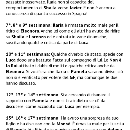
passate inosservate. Ilaria non si capacita del
comportamento di
Shaila
verso
Javier
. E non è ancora a
conoscenza di quanto successo in Spagna!
7°, 8°
e
9° settimana:
Ilaria
è rimasta molto male per il
ritiro di
Eleonora
. Anche lei come gli altri ha avuto da ridire
su
Shaila
e
Lorenzo
ed è entrata in varie dinamiche,
suscitando qualche critica da parte di
Luca
.
10°
e
11° settimana:
Qualche diverbio c’è stato, specie con
Luca
dopo una battuta fatta sul compagno di lui. Le
Non è
la Rai
attirato i dubbi di molti e qualche critica anche da
Eleonora
. Si vocifera che
Ilaria
e
Pamela
saranno divise, ciò
non si è verificato per volere del
GF
, ma comunque le due
hanno discusso.
12°, 13°
e
14° settimana
: Sta cercando di risanare il
rapporto con
Pamela
e non si tira indietro se c’è da
discutere, come accaduto con
Luca
per esempio.
15°
,
16°
e
17° settimana
: Ha avuto una sorpresa da suo
figlio e ha discusso con la
Monsè
. È rimasta male per l’uscita
di
Pamela
. Ha litigato in maniera molto accesa con
Helena
.