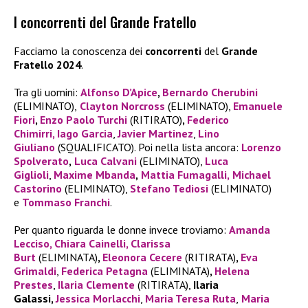
I concorrenti del Grande Fratello
Facciamo la conoscenza dei
concorrenti
del
Grande
Fratello 2024
.
Tra gli uomini:
Alfonso D’Apice
,
Bernardo Cherubini
(ELIMINATO),
Clayton Norcross
(ELIMINATO),
Emanuele
Fiori
,
Enzo Paolo Turchi
(RITIRATO)
,
Federico
Chimirri,
Iago Garcia
,
Javier Martinez
,
Lino
Giuliano
(SQUALIFICATO). Poi nella lista ancora:
Lorenzo
Spolverato
,
Luca Calvani
(ELIMINATO),
Luca
Giglioli
,
Maxime Mbanda
,
Mattia Fumagalli,
Michael
Castorino
(ELIMINATO),
Stefano Tediosi
(ELIMINATO)
e
Tommaso Franchi
.
Per quanto riguarda le donne invece troviamo:
Amanda
Lecciso,
Chiara Cainelli
,
Clarissa
Burt
(ELIMINATA)
,
Eleonora Cecere
(RITIRATA)
,
Eva
Grimaldi
,
Federica Petagna
(ELIMINATA)
,
Helena
Prestes
,
I
laria Clemente
(RITIRATA),
Ilaria
Galassi,
Jessica Morlacchi
,
Maria Teresa Ruta
,
Maria