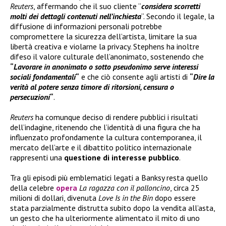
Reuters
, affermando che il suo cliente “
considera scorretti
molti dei dettagli contenuti nell’inchiesta
“. Secondo il legale, la
diffusione di informazioni personali potrebbe
compromettere la sicurezza dell’artista, limitare la sua
libertà creativa e violarne la privacy. Stephens ha inoltre
difeso il valore culturale dell’anonimato, sostenendo che
“
Lavorare in anonimato o sotto pseudonimo serve interessi
sociali fondamentali
“
e che ciò consente agli artisti di
“
Dire la
verità al potere senza timore di ritorsioni, censura o
persecuzioni
“
.
Reuters
ha comunque deciso di rendere pubblici i risultati
dell’indagine, ritenendo che l’identità di una figura che ha
influenzato profondamente la cultura contemporanea, il
mercato dell’arte e il dibattito politico internazionale
rappresenti una
questione di interesse pubblico
.
Tra gli episodi più emblematici legati a Banksy resta quello
della celebre
opera
La ragazza con il palloncino
, circa 25
milioni di dollari, divenuta
Love Is in the Bin
dopo essere
stata parzialmente distrutta subito dopo la vendita all’asta,
un gesto che ha ulteriormente alimentato il mito di uno