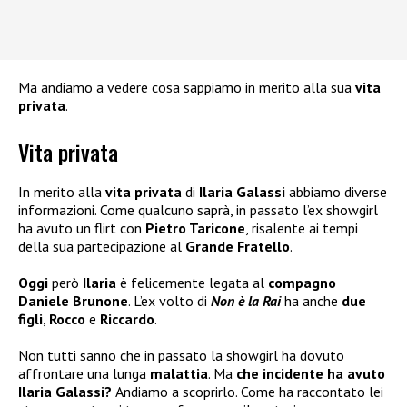
Ma andiamo a vedere cosa sappiamo in merito alla sua
vita
privata
.
Vita privata
In merito alla
vita privata
di
Ilaria Galassi
abbiamo diverse
informazioni. Come qualcuno saprà, in passato l’ex showgirl
ha avuto un flirt con
Pietro Taricone
, risalente ai tempi
della sua partecipazione al
Grande Fratello
.
Oggi
però
Ilaria
è felicemente legata al
compagno
Daniele Brunone
. L’ex volto di
Non è la Rai
ha anche
due
figli
,
Rocco
e
Riccardo
.
Non tutti sanno che in passato la showgirl ha dovuto
affrontare una lunga
malattia
. Ma
che incidente ha avuto
Ilaria Galassi?
Andiamo a scoprirlo. Come ha raccontato lei