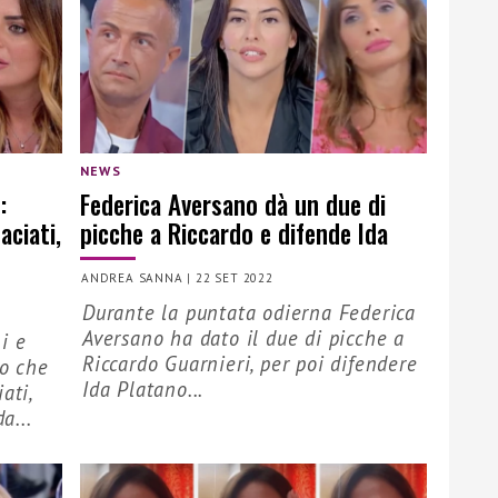
NEWS
:
Federica Aversano dà un due di
aciati,
picche a Riccardo e difende Ida
ANDREA SANNA
|
22 SET 2022
Durante la puntata odierna Federica
Aversano ha dato il due di picche a
i e
Riccardo Guarnieri, per poi difendere
no che
Ida Platano...
ati,
a...