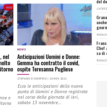
del d
LUCREZ
Grana
anche
gour
REDAZI
Franc
Chef 
NEWS
sa di
, nel
Anticipazioni Uomini e Donne:
molto
Gemma ha contratto il covid,
REDAZI
ritorno
ospite Teresanna Pugliese
STEFANO D'ONOFRIO
|
14 NOV 2021
Ecco le anticipazioni della nuova
punta di Uomini e Donne registrata
nel corso della giornata di ieri,
onne e
sabato 13 novembre...
ritorno