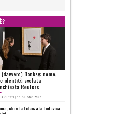
 È?
è (davvero) Banksy: nome,
 e identità svelata
’inchiesta Reuters
IA CIOTTI | 13 GIUGNO 2026
ma, chi è la fidanzata Lodovica
rini