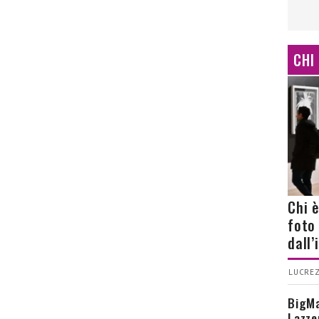
CHI
Chi 
foto
dall
LUCREZ
BigMa
Lazze