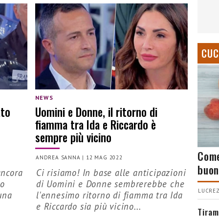
CUC
NEWS
ato
Uomini e Donne, il ritorno di
fiamma tra Ida e Riccardo è
sempre più vicino
Come
ANDREA SANNA
|
12 MAG 2022
buon
ancora
Ci risiamo! In base alle anticipazioni
do
di Uomini e Donne sembrerebbe che
LUCREZ
una
l'ennesimo ritorno di fiamma tra Ida
.
e Riccardo sia più vicino...
Tiram