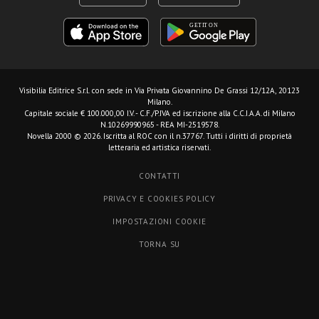
Visibilia Editrice S.r.l.
con sede in Via Privata Giovannino De Grassi 12/12A, 20123
Milano.
Capitale sociale € 100.000,00 I.V. - C.F./P.IVA ed iscrizione alla C.C.I.A.A. di Milano
N.10269990965 - REA MI-2519578.
Novella 2000 © 2026. Iscritta al ROC con il n.37767. Tutti i diritti di proprietà
letteraria ed artistica riservati.
CONTATTI
PRIVACY E COOKIES POLICY
IMPOSTAZIONI COOKIE
TORNA SU