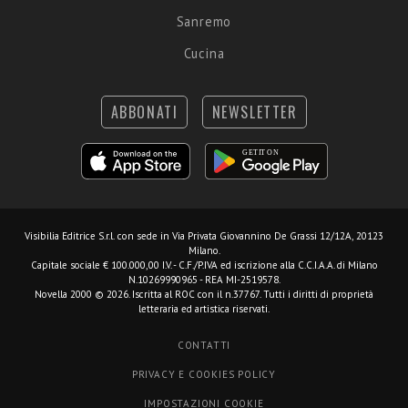
Sanremo
Cucina
ABBONATI
NEWSLETTER
Visibilia Editrice S.r.l.
con sede in Via Privata Giovannino De Grassi 12/12A, 20123
Milano.
Capitale sociale € 100.000,00 I.V. - C.F./P.IVA ed iscrizione alla C.C.I.A.A. di Milano
N.10269990965 - REA MI-2519578.
Novella 2000 © 2026. Iscritta al ROC con il n.37767. Tutti i diritti di proprietà
letteraria ed artistica riservati.
CONTATTI
PRIVACY E COOKIES POLICY
IMPOSTAZIONI COOKIE