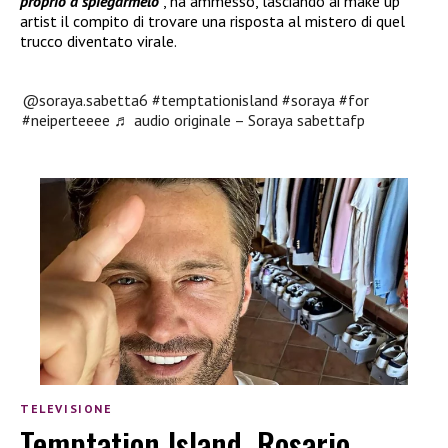
proprio a spiegarmelo
”, ha ammesso, lasciando ai make up
artist il compito di trovare una risposta al mistero di quel
trucco diventato virale.
@soraya.sabetta6
#temptationisland
#soraya
#for
#neiperteeee
♬ audio originale – Soraya sabettafp
TELEVISIONE
Temptation Island, Rosario