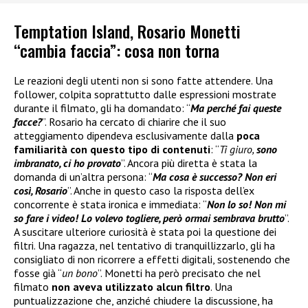
Temptation Island, Rosario Monetti
“cambia faccia”: cosa non torna
Le reazioni degli utenti non si sono fatte attendere. Una
follower, colpita soprattutto dalle espressioni mostrate
durante il filmato, gli ha domandato: “
Ma perché fai queste
facce?
”. Rosario ha cercato di chiarire che il suo
atteggiamento dipendeva esclusivamente dalla
poca
familiarità con questo tipo di contenuti
: “
Ti giuro,
sono
imbranato, ci ho provato
”. Ancora più diretta è stata la
domanda di un’altra persona: “
Ma cosa è successo? Non eri
così, Rosario
”. Anche in questo caso la risposta dell’ex
concorrente è stata ironica e immediata: “
Non lo so! Non mi
so fare i video! Lo volevo togliere, però ormai sembrava brutto
”.
A suscitare ulteriore curiosità è stata poi la questione dei
filtri. Una ragazza, nel tentativo di tranquillizzarlo, gli ha
consigliato di non ricorrere a effetti digitali, sostenendo che
fosse già “
un bono
”. Monetti ha però precisato che nel
filmato
non aveva utilizzato alcun filtro
. Una
puntualizzazione che, anziché chiudere la discussione, ha