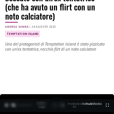
(che ha avuto un flirt con un
noto calciatore)
ANDREA SANNA
|
24 AGOSTO 2025
TEMPTATION ISLAND
Uno dei protagonisti di Temptation Island è stato pizzicato
con un’ex tentatrice, vecchio flirt di un noto calciatore
0:30 /
Ad
hub
Media
POWERED
1
/
2
1:40
BY