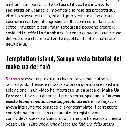
a influire sarebbero state le
luci utilizzate durante le
registrazioni
, capaci di modificare la resa dei prodotti sul
viso. Lo stesso effetto, infatti, può verificarsi con alcuni
cosmetici contenenti ingredienti riflettenti come la silice:
sotto i riflettori o con i flash fotografici possono creare il
cosiddetto
effetto flashback
, facendo apparire alcune zone
del volto più chiare o alterate rispetto al colore naturale
della pelle.
Temptation Island, Soraya svela tutorial del
make-up del falò
Soraya
stessa ha provato a chiarire la vicenda sui social,
raccontando di essere rimasta sorpresa quando si è rivista in
televisione. In un video ha mostrato la
palette di
Make Up
Forever
utilizzata durante il programma, spiegando: “
Io amo
questo brand e non so come sia potuto accadere
”. La ragazza
aveva inizialmente pensato di aver scambiato il correttore
con Sabrina Soussi, con cui durante le registrazioni
condivideva spesso alcuni prodotti, ma poi ha escluso questa
possibilità: “
Visto che anche al secondo falò ero dello stesso