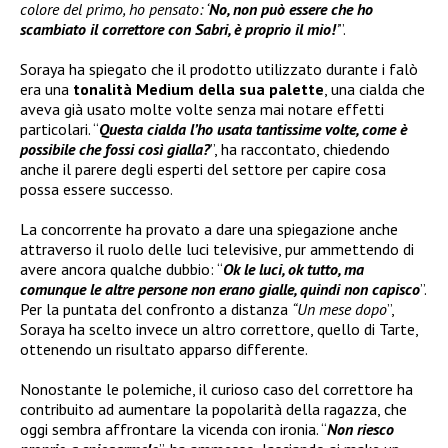
colore del primo, ho pensato: ‘
No, non può essere che ho
scambiato il correttore con Sabri, è proprio il mio!
’
”.
Soraya ha spiegato che il prodotto utilizzato durante i falò
era una
tonalità Medium della sua palette
, una cialda che
aveva già usato molte volte senza mai notare effetti
particolari. “
Questa cialda l’ho usata tantissime volte, come è
possibile che fossi così gialla?
”, ha raccontato, chiedendo
anche il parere degli esperti del settore per capire cosa
possa essere successo.
La concorrente ha provato a dare una spiegazione anche
attraverso il ruolo delle luci televisive, pur ammettendo di
avere ancora qualche dubbio: “
Ok le luci, ok tutto, ma
comunque le altre persone non erano gialle, quindi non capisco
”.
Per la puntata del confronto a distanza
“Un mese dopo
”,
Soraya ha scelto invece un altro correttore, quello di Tarte,
ottenendo un risultato apparso differente.
Nonostante le polemiche, il curioso caso del correttore ha
contribuito ad aumentare la popolarità della ragazza, che
oggi sembra affrontare la vicenda con ironia. “
Non riesco