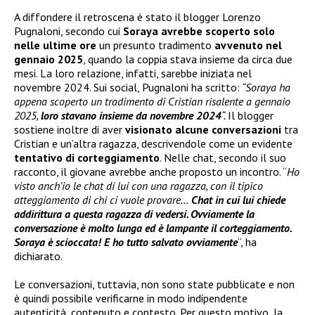
A diffondere il retroscena è stato il blogger Lorenzo
Pugnaloni, secondo cui
Soraya avrebbe scoperto solo
nelle ultime ore
un presunto tradimento
avvenuto nel
gennaio 2025
, quando la coppia stava insieme da circa due
mesi. La loro relazione, infatti, sarebbe iniziata nel
novembre 2024. Sui social, Pugnaloni ha scritto:
“Soraya ha
appena scoperto un tradimento di Cristian risalente a gennaio
2025,
loro stavano insieme da novembre 2024
“.
Il blogger
sostiene inoltre di aver
visionato alcune conversazioni
tra
Cristian e un’altra ragazza, descrivendole come un evidente
tentativo di corteggiamento
. Nelle chat, secondo il suo
racconto, il giovane avrebbe anche proposto un incontro. “
Ho
visto anch’io le chat di lui con una ragazza, con il tipico
atteggiamento di chi ci vuole provare…
Chat in cui lui chiede
addirittura a questa ragazza di vedersi. Ovviamente la
conversazione è molto lunga ed è lampante il corteggiamento.
Soraya è scioccata! E ho tutto salvato ovviamente
“, ha
dichiarato.
Le conversazioni, tuttavia, non sono state pubblicate e non
è quindi possibile verificarne in modo indipendente
autenticità, contenuto e contesto. Per questo motivo, la