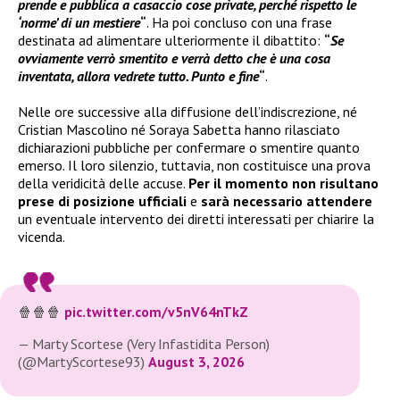
prende e pubblica a casaccio cose private, perché rispetto le
‘norme’ di un mestiere
“
. Ha poi concluso con una frase
destinata ad alimentare ulteriormente il dibattito:
“
Se
ovviamente verrò smentito e verrà detto che è una cosa
inventata, allora vedrete tutto. Punto e fine
“
.
Nelle ore successive alla diffusione dell’indiscrezione, né
Cristian Mascolino né Soraya Sabetta hanno rilasciato
dichiarazioni pubbliche per confermare o smentire quanto
emerso. Il loro silenzio, tuttavia, non costituisce una prova
della veridicità delle accuse.
Per il momento non risultano
prese di posizione ufficiali
e
sarà necessario attendere
un eventuale intervento dei diretti interessati per chiarire la
vicenda.
🍿🍿🍿
pic.twitter.com/v5nV64nTkZ
— Marty Scortese (Very Infastidita Person)
(@MartyScortese93)
August 3, 2026