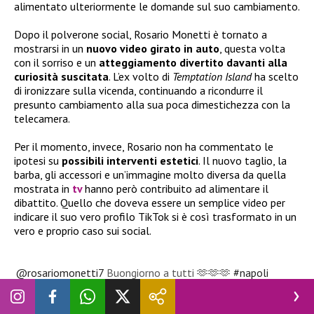
alimentato ulteriormente le domande sul suo cambiamento.
Dopo il polverone social, Rosario Monetti è tornato a
mostrarsi in un
nuovo video girato in auto
, questa volta
con il sorriso e un
atteggiamento divertito davanti alla
curiosità suscitata
. L’ex volto di
Temptation Island
ha scelto
di ironizzare sulla vicenda, continuando a ricondurre il
presunto cambiamento alla sua poca dimestichezza con la
telecamera.
Per il momento, invece, Rosario non ha commentato le
ipotesi su
possibili interventi estetici
. Il nuovo taglio, la
barba, gli accessori e un’immagine molto diversa da quella
mostrata in
tv
hanno però contribuito ad alimentare il
dibattito. Quello che doveva essere un semplice video per
indicare il suo vero profilo TikTok si è così trasformato in un
vero e proprio caso sui social.
@rosariomonetti7
Buongiorno a tutti 🫶🫶🫶
#napoli
#perte
#fyp
♬ Universo – Saymon Cleiton