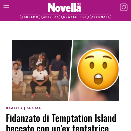
SANREMO
AMICI 24
NEWSLETTER
ABBONATI
REALITY
|
SOCIAL
Fidanzato di Temptation Island
beccato con un’ex tentatrice