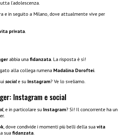
utta l’adolescenza.
ra e in seguito a Milano, dove attualmente vive per
vita privata
.
gger
abbia una
fidanzata
. La risposta è sì!
legato alla collega rumena
Madalina Doroftei
.
ui
social
e su
Instagram
? Ve lo sveliamo.
ger: Instagram e social
al
, e in particolare su
Instagram
? Sì! Il concorrente ha un
er.
ok
, dove condivide i momenti più belli della sua
vita
la sua
fidanzata
.