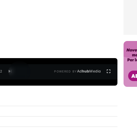
Ad
hub
Media
/
2
POWERED BY