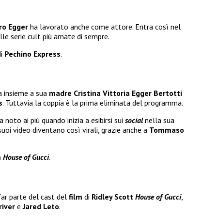
ro Egger
ha lavorato anche come attore. Entra così nel
elle serie cult più amate di sempre.
di
Pechino Express
.
a insieme a sua
madre Cristina Vittoria Egger Bertotti
s
. Tuttavia la coppia è la prima eliminata del programma.
noto ai più quando inizia a esibirsi sui
social
nella sua
 suoi video diventano così virali, grazie anche a
Tommaso
m
House of Gucci
.
ar parte del cast del
film
di
Ridley Scott
House of Gucci
,
iver
e
Jared Leto
.