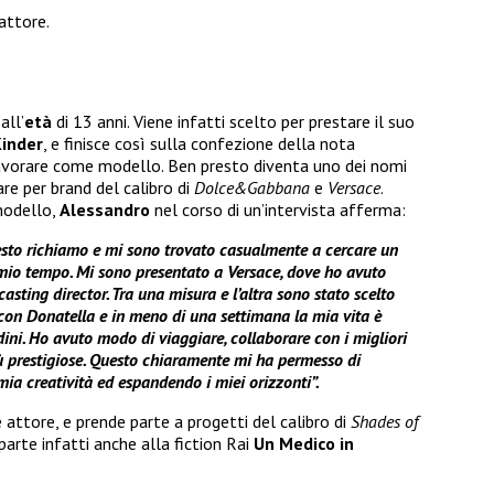
’attore.
all’
età
di 13 anni. Viene infatti scelto per prestare il suo
Kinder
, e finisce così sulla confezione della nota
lavorare come modello. Ben presto diventa uno dei nomi
are per brand del calibro di
Dolce&Gabbana
e
Versace
.
 modello,
Alessandro
nel corso di un’intervista afferma:
esto richiamo e mi sono trovato casualmente a cercare un
 mio tempo. Mi sono presentato a Versace, dove ho avuto
 casting director. Tra una misura e l’altra sono stato scelto
con Donatella e in meno di una settimana la mia vita è
ini. Ho avuto modo di viaggiare, collaborare con i migliori
più prestigiose. Questo chiaramente mi ha permesso di
mia creatività ed espandendo i miei orizzonti”.
ttore, e prende parte a progetti del calibro di
Shades of
parte infatti anche alla fiction Rai
Un Medico in