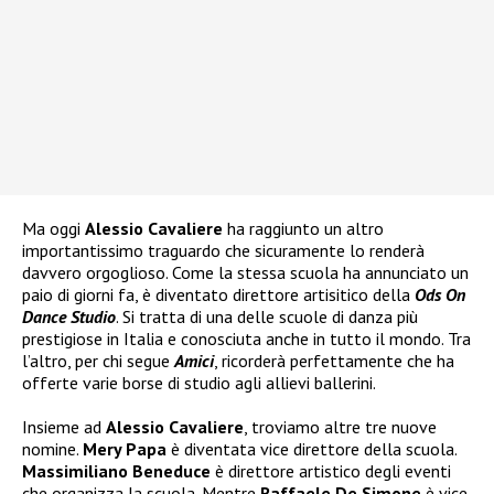
Ma oggi
Alessio Cavaliere
ha raggiunto un altro
importantissimo traguardo che sicuramente lo renderà
davvero orgoglioso. Come la stessa scuola ha annunciato un
paio di giorni fa, è diventato direttore artisitico della
Ods On
Dance Studio
. Si tratta di una delle scuole di danza più
prestigiose in Italia e conosciuta anche in tutto il mondo. Tra
l’altro, per chi segue
Amici
, ricorderà perfettamente che ha
offerte varie borse di studio agli allievi ballerini.
Insieme ad
Alessio Cavaliere
, troviamo altre tre nuove
nomine.
Mery Papa
è diventata vice direttore della scuola.
Massimiliano Beneduce
è direttore artistico degli eventi
che organizza la scuola. Mentre
Raffaele De Simone
è vice