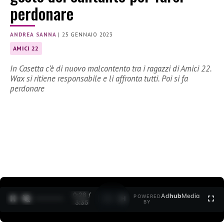
perdonare
ANDREA SANNA
|
25 GENNAIO 2023
AMICI 22
In Casetta c’è di nuovo malcontento tra i ragazzi di Amici 22.
Wax si ritiene responsabile e li affronta tutti. Poi si fa
perdonare
0:30 /
Ad
hub
Media
POWERED
1
/
2
3:35
BY