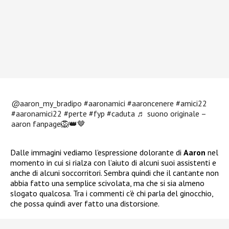
@aaron_my_bradipo
#aaronamici
#aaroncenere
#amici22
#aaronamici22
#perte
#fyp
#caduta
♬ suono originale –
aaron fanpage🦁👑🤎
Dalle immagini vediamo l’espressione dolorante di
Aaron
nel
momento in cui si rialza con l’aiuto di alcuni suoi assistenti e
anche di alcuni soccorritori. Sembra quindi che il cantante non
abbia fatto una semplice scivolata, ma che si sia almeno
slogato qualcosa. Tra i commenti c’è chi parla del ginocchio,
che possa quindi aver fatto una distorsione.