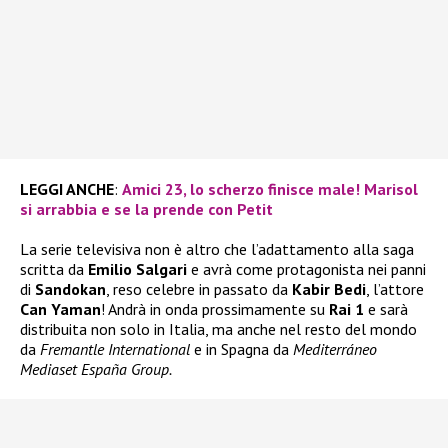
LEGGI ANCHE
:
Amici 23, lo scherzo finisce male! Marisol
si arrabbia e se la prende con Petit
La serie televisiva non è altro che l’adattamento alla saga
scritta da
Emilio Salgari
e avrà come protagonista nei panni
di
Sandokan
, reso celebre in passato da
Kabir Bedi
, l’attore
Can Yaman
! Andrà in onda prossimamente su
Rai 1
e sarà
distribuita non solo in Italia, ma anche nel resto del mondo
da
Fremantle International
e in Spagna da
Mediterráneo
Mediaset España Group.