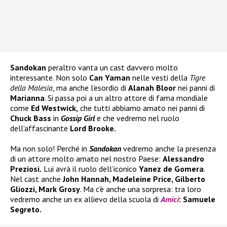
Sandokan
peraltro vanta un cast davvero molto
interessante. Non solo
Can Yaman
nelle vesti della
Tigre
della Malesia
, ma anche l’esordio di
Alanah Bloor
nei panni di
Marianna
. Si passa poi a un altro attore di fama mondiale
come
Ed Westwick,
che tutti abbiamo amato nei panni di
Chuck Bass
in
Gossip Girl
e che vedremo nel ruolo
dell’affascinante
Lord Brooke.
Ma non solo! Perché in
Sandokan
vedremo anche la presenza
di un attore molto amato nel nostro Paese:
Alessandro
Preziosi.
Lui avrà il ruolo dell’iconico
Yanez de Gomera
.
Nel cast anche
John Hannah, Madeleine Price, Gilberto
Gliozzi, Mark Grosy
. Ma c’è anche una sorpresa: tra loro
vedremo anche un ex allievo della scuola di
Amici
: Samuele
Segreto.