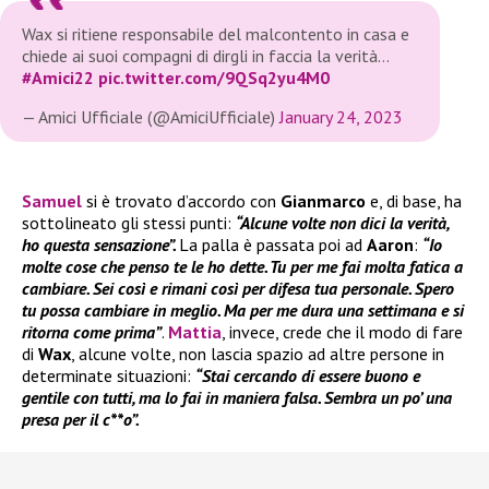
Wax si ritiene responsabile del malcontento in casa e
chiede ai suoi compagni di dirgli in faccia la verità…
#Amici22
pic.twitter.com/9QSq2yu4M0
— Amici Ufficiale (@AmiciUfficiale)
January 24, 2023
Samuel
si è trovato d’accordo con
Gianmarco
e, di base, ha
sottolineato gli stessi punti:
“Alcune volte non dici la verità,
ho questa sensazione”.
La palla è passata poi ad
Aaron
:
“Io
molte cose che penso te le ho dette. Tu per me fai molta fatica a
cambiare. Sei così e rimani così per difesa tua personale. Spero
tu possa cambiare in meglio. Ma per me dura una settimana e si
ritorna come prima”
.
Mattia
, invece, crede che il modo di fare
di
Wax
, alcune volte, non lascia spazio ad altre persone in
determinate situazioni:
“Stai cercando di essere buono e
gentile con tutti, ma lo fai in maniera falsa. Sembra un po’ una
presa per il c**o”.