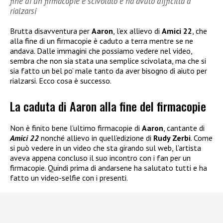
fine di un firmacopie è scivolato e ha avuto difficiltà a
rialzarsi
Brutta disavventura per
Aaron
, l’ex allievo di
Amici 22
, che
alla fine di un firmacopie è caduto a terra mentre se ne
andava. Dalle immagini che possiamo vedere nel video,
sembra che non sia stata una semplice scivolata, ma che si
sia fatto un bel po’ male tanto da aver bisogno di aiuto per
rialzarsi. Ecco cosa è successo.
La caduta di Aaron alla fine del firmacopie
Non è finito bene l’ultimo firmacopie di
Aaron
, cantante di
Amici 22
nonché allievo in quell’edizione di
Rudy Zerbi
. Come
si può vedere in un video che sta girando sul web, l’artista
aveva appena concluso il suo incontro con i fan per un
firmacopie. Quindi prima di andarsene ha salutato tutti e ha
fatto un video-selfie con i presenti.