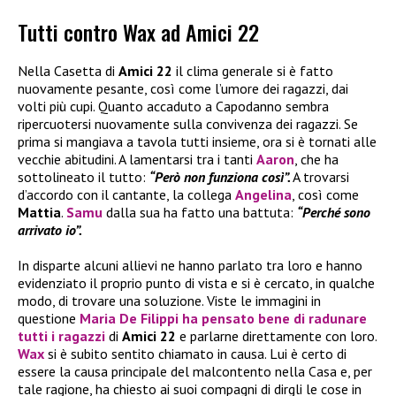
Tutti contro Wax ad Amici 22
Nella Casetta di
Amici 22
il clima generale si è fatto
nuovamente pesante, così come l’umore dei ragazzi, dai
volti più cupi. Quanto accaduto a Capodanno sembra
ripercuotersi nuovamente sulla convivenza dei ragazzi. Se
prima si mangiava a tavola tutti insieme, ora si è tornati alle
vecchie abitudini. A lamentarsi tra i tanti
Aaron
, che ha
sottolineato il tutto:
“Però non funziona così”.
A trovarsi
d’accordo con il cantante, la collega
Angelina
, così come
Mattia
.
Samu
dalla sua ha fatto una battuta:
“Perché sono
arrivato io”.
In disparte alcuni allievi ne hanno parlato tra loro e hanno
evidenziato il proprio punto di vista e si è cercato, in qualche
modo, di trovare una soluzione. Viste le immagini in
questione
Maria De Filippi
ha pensato bene di radunare
tutti i ragazzi
di
Amici 22
e parlarne direttamente con loro.
Wax
si è subito sentito chiamato in causa. Lui è certo di
essere la causa principale del malcontento nella Casa e, per
tale ragione, ha chiesto ai suoi compagni di dirgli le cose in