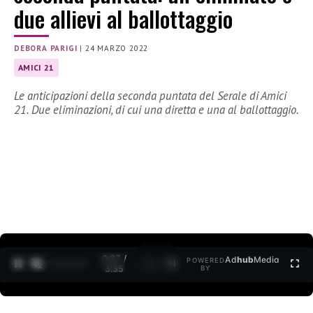
due allievi al ballottaggio
DEBORA PARIGI
|
24 MARZO 2022
AMICI 21
Le anticipazioni della seconda puntata del Serale di Amici
21. Due eliminazioni, di cui una diretta e una al ballottaggio.
0:27 /
Ad
hub
Media
POWERED
1
/
2
3:35
BY