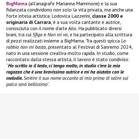
BigMama
(all’anagrafe Marianna Mammone) e la sua
fidanzata condividono non solo la vita privata, ma anche una
forte intesa artistica. Lodovica Lazzerini,
classe 2000 e
originaria di Carrara
, è a sua volta cantante e autrice,
conosciuta con il nome d’arte Ailo. Ha pubblicato diversi
brani, tra cui
Sfiga
e
Non mi va
, e ha partecipato alla scrittura
di pezzi realizzati insieme a BigMama. Tra questi spicca
La
rabbia non mi basta
, presentato al Festival di Sanremo 2024,
nato in una sessione creativa molto rapida. In studio, come
raccontato dalla stessa artista, il lavoro è stato condiviso:
“
Ho scritto io il testo, ci tengo molto, in studio c’era la mia
ragazza che è una bravissima autrice e mi ha aiutata con le
melodie.
Sentire il suo nome accanto al mio prima di salire sul
palco sarà bellissimo
“.