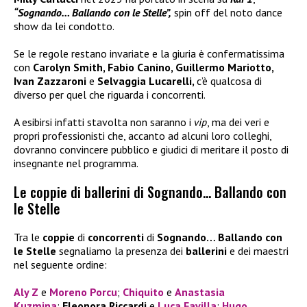
“Sognando… Ballando con le Stelle”,
spin off del noto dance
show da lei condotto.
Se le regole restano invariate e la giuria è confermatissima
con
Carolyn Smith, Fabio Canino, Guillermo Mariotto,
Ivan Zazzaroni
e
Selvaggia Lucarelli,
c’è qualcosa di
diverso per quel che riguarda i concorrenti.
A esibirsi infatti stavolta non saranno i
vip
, ma dei veri e
propri professionisti che, accanto ad alcuni loro colleghi,
dovranno convincere pubblico e giudici di meritare il posto di
insegnante nel programma.
Le coppie di ballerini di Sognando… Ballando con
le Stelle
Tra le
coppie
di
concorrenti
di
Sognando… Ballando con
le Stelle
segnaliamo la presenza dei
ballerini
e dei maestri
nel seguente ordine:
Aly Z
e
Moreno Porcu
;
Chiquito
e
Anastasia
Kuzmina
;
Eleonora Riccardi
e
Luca Favilla
;
Hugo