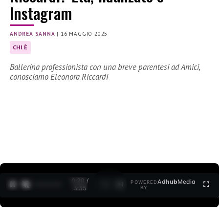
Instagram
ANDREA SANNA
|
16 MAGGIO 2025
CHI È
Ballerina professionista con una breve parentesi ad Amici,
conosciamo Eleonora Riccardi
0:21 /
Ad
hub
Media
POWERED
1
/
2
3:35
BY