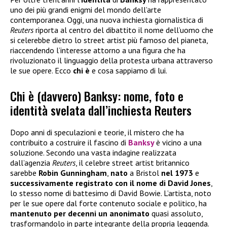
uno dei più grandi enigmi del mondo dell’arte
contemporanea. Oggi, una nuova inchiesta giornalistica di
Reuters
riporta al centro del dibattito il nome dell’uomo che
si celerebbe dietro lo street artist più famoso del pianeta,
riaccendendo l’interesse attorno a una figura che ha
rivoluzionato il linguaggio della protesta urbana attraverso
le sue opere. Ecco
chi è
e cosa sappiamo di lui.
Chi è (davvero) Banksy: nome, foto e
identità svelata dall’inchiesta Reuters
Dopo anni di speculazioni e teorie, il mistero che ha
contribuito a costruire il fascino di
Banksy
è vicino a una
soluzione. Secondo una vasta indagine realizzata
dall’agenzia
Reuters
, il celebre street artist britannico
sarebbe
Robin Gunningham
,
nato
a Bristol
nel 1973
e
successivamente registrato con il nome di David Jones
,
lo stesso nome di battesimo di David Bowie. L’artista, noto
per le sue opere dal forte contenuto sociale e politico, ha
mantenuto per decenni un anonimato
quasi assoluto,
trasformandolo in parte integrante della propria leggenda.