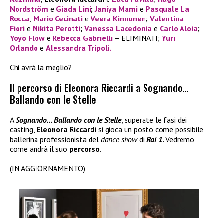
Nordström
e
Giada Lini
;
Janiya Mami
e
Pasquale La
Rocca
;
Mario Cecinati
e
Veera Kinnunen
;
Valentina
Fiori
e
Nikita Perotti
;
Vanessa Lacedonia
e
Carlo Aloia
;
Yoyo Flow
e
Rebecca Gabrielli
– ELIMINATI;
Yuri
Orlando
e
Alessandra Tripoli.
Chi avrà la meglio?
Il percorso di Eleonora Riccardi a Sognando…
Ballando con le Stelle
A
Sognando… Ballando con le Stelle
, superate le fasi dei
casting,
Eleonora Riccardi
si gioca un posto come possibile
ballerina professionista del
dance show
di
Rai 1.
Vedremo
come andrà il suo
percorso
.
(IN AGGIORNAMENTO)