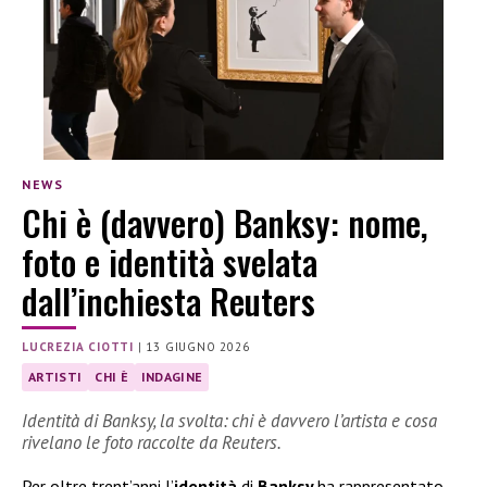
NEWS
Chi è (davvero) Banksy: nome,
foto e identità svelata
dall’inchiesta Reuters
LUCREZIA CIOTTI
|
13 GIUGNO 2026
ARTISTI
CHI È
INDAGINE
Identità di Banksy, la svolta: chi è davvero l’artista e cosa
rivelano le foto raccolte da Reuters.
Per oltre trent’anni l’
identità
di
Banksy
ha rappresentato