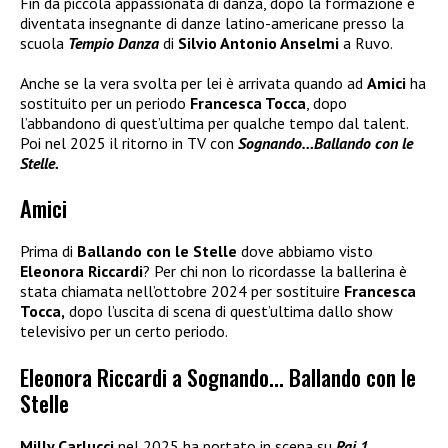
Fin da piccola appassionata di danza, dopo la formazione è
diventata insegnante di danze latino-americane presso la
scuola
Tempio Danza
di
Silvio Antonio Anselmi
a Ruvo.
Anche se la vera svolta per lei è arrivata quando ad
Amici
ha
sostituito per un periodo
Francesca Tocca
, dopo
l’abbandono di quest’ultima per qualche tempo dal talent.
Poi nel 2025 il ritorno in TV con
Sognando…Ballando con le
Stelle.
Amici
Prima di
Ballando con le Stelle
dove abbiamo visto
Eleonora Riccardi
? Per chi non lo ricordasse la ballerina è
stata chiamata nell’ottobre 2024 per sostituire
Francesca
Tocca,
dopo l’uscita di scena di quest’ultima dallo show
televisivo per un certo periodo.
Eleonora Riccardi a Sognando… Ballando con le
Stelle
Milly Carlucci
nel 2025 ha portato in scena su
Rai 1
,