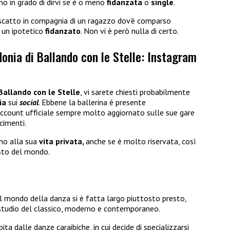
o in grado di dirvi se è o meno
fidanzata
o
single
.
catto in compagnia di un ragazzo dov’è comparso
a un ipotetico
fidanzato
. Non vi è però nulla di certo.
onia di Ballando con le Stelle: Instagram
allando con le Stelle
, vi sarete chiesti probabilmente
ia
sui
social
. Ebbene la ballerina è presente
ccount ufficiale sempre molto aggiornato sulle sue gare
scimenti.
no alla sua
vita privata,
anche se è molto riservata, così
resto del mondo.
l mondo della danza si è fatta largo piuttosto presto,
studio del classico, moderno e contemporaneo.
ita dalle danze caraibiche, in cui decide di specializzarsi