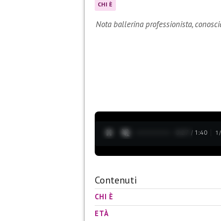
CHI È
Nota ballerina professionista, conos
0:28 / 1:40
1
Contenuti
CHI È
ETÀ