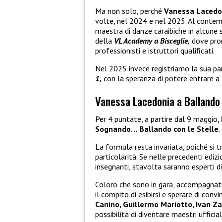
Ma non solo, perché
Vanessa Laced
volte, nel 2024 e nel 2025. Al conte
maestra di danze caraibiche in alcune 
della
VL Academy a Bisceglie,
dove prom
professionisti e istruttori qualificati.
Nel 2025 invece registriamo la sua pa
1,
con la speranza di potere entrare a
Vanessa Lacedonia a Ballando 
Per 4 puntate, a partire dal 9 maggio,
Sognando… Ballando con le Stelle
.
La formula resta invariata, poiché si 
particolarità. Se nelle precedenti edizi
insegnanti, stavolta saranno esperti d
Coloro che sono in gara, accompagnati 
il compito di esibirsi e sperare di con
Canino, Guillermo Mariotto, Ivan Z
possibilità di diventare maestri uffici