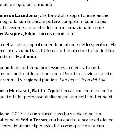
onali e in giro per il mondo.
anessa Lacedonia
, che ha voluto approfondire anche
al meglio la sua tecnica e potere competere quanto più
tudiato insieme a maestri di fama internazionale come
ny Vasquez, Eddie Torres
e non solo.
o della salsa, approfondendone alcune nello specifico. Ha
i e interazioni. Dal 2006 ha continuato lo studio dell’hip
lerino di
Madonna
.
ando da ballerina professionista è entrata nella
andosi nello stile partoriscano. Peraltro grazie a questo
ogrammi TV regionali pugliesi,
Forcing
e
Stella del Sud.
oni a
Mediaset,
Rai 1
e
7gold
fino al suo ingresso nello
Questo le ha permesso di diventare una delle ballerina di
a nel 2013 e l’anno successivo ha studiato per un
allerina di
Eddie Torres
, ma ha aperto e porte ad alcune
 come in alcuni clip musicali è come giudice in alcuni