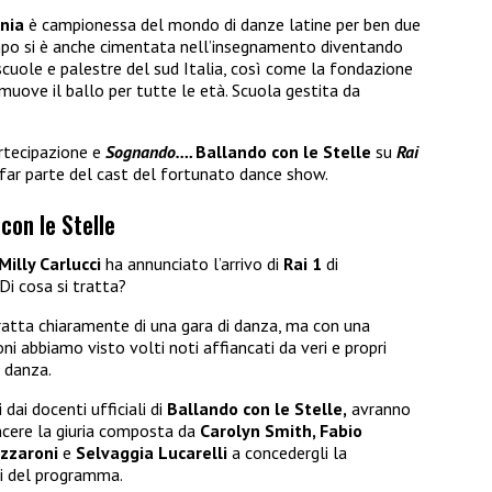
onia
è campionessa del mondo di danze latine per ben due
mpo si è anche cimentata nell’insegnamento diventando
scuole e palestre del sud Italia, così come la fondazione
uove il ballo per tutte le età. Scuola gestita da
rtecipazione e
Sognando….
Ballando con le Stelle
su
Rai
 far parte del cast del fortunato dance show.
con le Stelle
Milly Carlucci
ha annunciato l’arrivo di
Rai 1
di
 Di cosa si tratta?
tratta chiaramente di una gara di danza, ma con una
oni abbiamo visto volti noti affiancati da veri e propri
i danza.
dai docenti ufficiali di
Ballando con le Stelle,
avranno
vincere la giuria composta da
Carolyn Smith, Fabio
azzaroni
e
Selvaggia Lucarelli
a concedergli la
ali del programma.