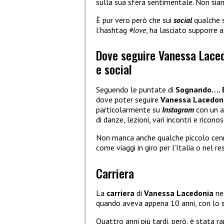
sulla sua sfera sentimentale. Non siam
È pur vero però che sui
social
qualche s
l’hashtag
#love
, ha lasciato supporre 
Dove seguire Vanessa Laced
e social
Seguendo le puntate di
Sognando…. B
dove poter seguire
Vanessa Lacedon
particolarmente su
Instagram
con un a
di danze, lezioni, vari incontri e ricono
Non manca anche qualche piccolo cen
come viaggi in giro per l’Italia o nel 
Carriera
La
carriera
di
Vanessa Lacedonia
ne
quando aveva appena 10 anni, con lo 
Quattro anni più tardi, però, è stata rap