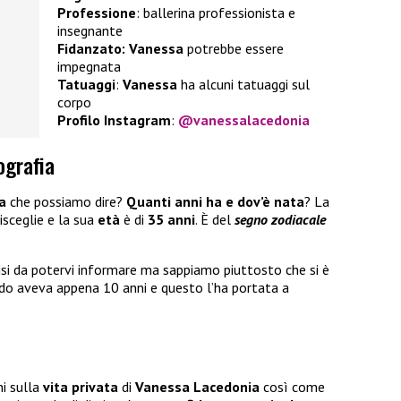
Professione
: ballerina professionista e
insegnante
Fidanzato:
Vanessa
potrebbe essere
impegnata
Tatuaggi
:
Vanessa
ha alcuni tatuaggi sul
corpo
Profilo Instagram
:
@vanessalacedonia
ografia
ia
che possiamo dire?
Quanti anni ha e dov’è nata
? La
isceglie e la sua
età
è di
35 anni
. È del
segno zodiacale
isi da potervi informare ma sappiamo piuttosto che si è
do aveva appena 10 anni e questo l’ha portata a
i sulla
vita privata
di
Vanessa Lacedonia
così come