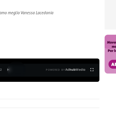
ciamo meglio Vanessa Lacedonia
Ad
hub
Media
/
2
POWERED BY