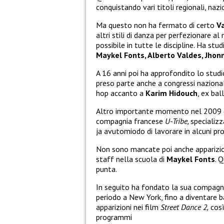
conquistando vari titoli regionali, nazi
Ma questo non ha fermato di certo
V
altri stili di danza per perfezionare 
possibile in tutte le discipline. Ha s
Maykel Fonts, Alberto Valdes, Jhon
A 16 anni poi ha approfondito lo studi
preso parte anche a congressi nazional
hop accanto a
Karim Hidouch
, ex bal
Altro importante momento nel 2009 qu
compagnia francese
U-Tribe,
specializz
ja avutomiodo di lavorare in alcuni pr
Non sono mancate poi anche apparizi
staff nella scuola di
Maykel Fonts
. 
punta.
In seguito ha fondato la sua compagni
periodo a New York, fino a diventare b
apparizioni nei film
Street Dance 2,
così
programmi